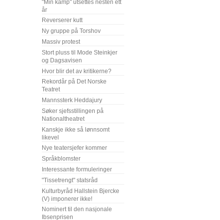
"Min kamp" utsettes nesten ett
år
Reverserer kutt
Ny gruppe på Torshov
Massiv protest
Stort pluss til Mode Steinkjer
og Dagsavisen
Hvor blir det av kritikerne?
Rekordår på Det Norske
Teatret
Mannssterk Heddajury
Søker sjefsstillingen på
Nationaltheatret
Kanskje ikke så lønnsomt
likevel
Nye teatersjefer kommer
Språkblomster
Interessante formuleringer
"Tissetrengt" statsråd
Kulturbyråd Hallstein Bjercke
(V) imponerer ikke!
Nominert til den nasjonale
Ibsenprisen