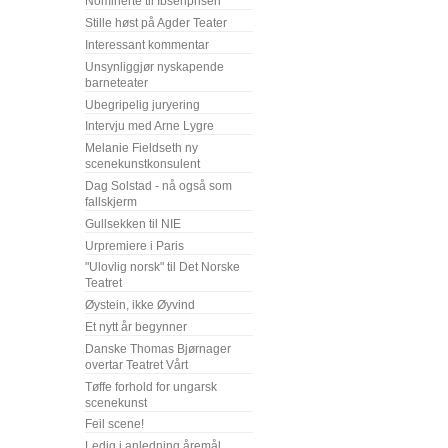
Nominerte til Ibsenprisen
Stille høst på Agder Teater
Interessant kommentar
Unsynliggjør nyskapende
barneteater
Ubegripelig juryering
Intervju med Arne Lygre
Melanie Fieldseth ny
scenekunstkonsulent
Dag Solstad - nå også som
fallskjerm
Gullsekken til NIE
Urpremiere i Paris
"Ulovlig norsk" til Det Norske
Teatret
Øystein, ikke Øyvind
Et nytt år begynner
Danske Thomas Bjørnager
overtar Teatret Vårt
Tøffe forhold for ungarsk
scenekunst
Feil scene!
Ledig i anledning åremål