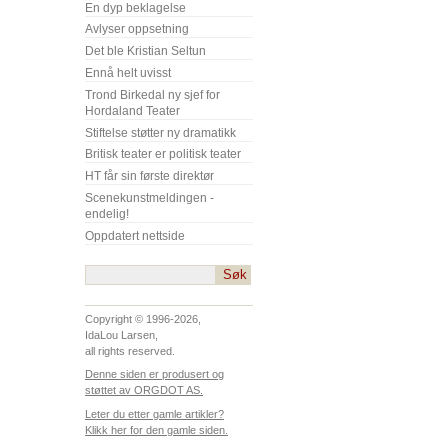
En dyp beklagelse
Avlyser oppsetning
Det ble Kristian Seltun
Ennå helt uvisst
Trond Birkedal ny sjef for
Hordaland Teater
Stiftelse støtter ny dramatikk
Britisk teater er politisk teater
HT får sin første direktør
Scenekunstmeldingen -
endelig!
Oppdatert nettside
Copyright © 1996-2026,
IdaLou Larsen,
all rights reserved.
Denne siden er produsert og
støttet av ORGDOT AS.
Leter du etter gamle artikler?
Klikk her for den gamle siden.