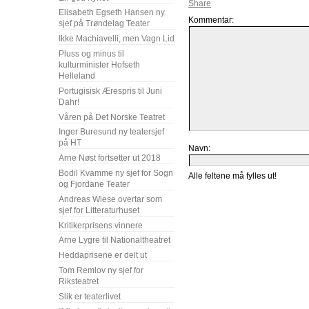
Elisabeth Egseth Hansen ny
Kommentar:
sjef på Trøndelag Teater
Ikke Machiavelli, men Vagn Lid
Pluss og minus til
kulturminister Hofseth
Helleland
Portugisisk Ærespris til Juni
Dahr!
Våren på Det Norske Teatret
Inger Buresund ny teatersjef
på HT
Navn:
Arne Nøst fortsetter ut 2018
Bodil Kvamme ny sjef for Sogn
Alle feltene må fylles ut!
og Fjordane Teater
Andreas Wiese overtar som
sjef for Litteraturhuset
Kritikerprisens vinnere
Arne Lygre til Nationaltheatret
Heddaprisene er delt ut
Tom Remlov ny sjef for
Riksteatret
Slik er teaterlivet