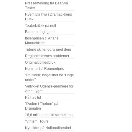
Pressemelding fra Beaivvá
Teater
Hvem blir hva i Dramatikkens
Hus?
Teaterkritikk på nett
Bare en dag igjen!
Ibsenprisen til Ariane
Mnouchkine
Tidene skifter og vi med dem
Regionteatrenes problemer
Originalt billedbruk
Nominert til Reumertpris
"Politiken" begeistret for "Dage
under"
Vellykket Odense-premiere for
Arne Lygre
På høy tid
"Døden i Theben" på
Dramaten
18,6 millioner til fri scenekunst
"Vinter" i Tours
Nye tider på Nationaltheatret