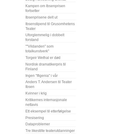
Kampen om Ibsenprisen
fortsetter
Ibsenprisene delt ut
Ibsenstipend til Grusomhetens
Teater
Uforglemmelig i dobbelt
forstand
""Vildanden" som
totalkunstverk"
Torgeir Wethal er død
Nordisk dramatikerpris til
Finland
Ingen "Ifigenia" i vår
Anders T. Andersen til Teater
Ibsen
Kvinner i krig
Kritikernes internasjonale
nettavis
Ett eksempel til etterfølgelse
Presisering
Dataproblemer
Tre likestilte teaterutdanninger