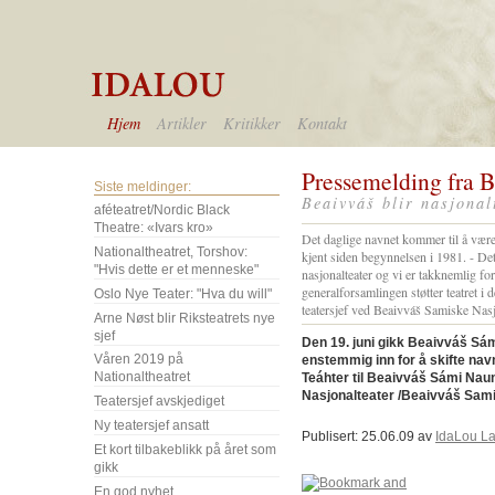
Hjem
Artikler
Kritikker
Kontakt
Pressemelding fra B
Siste meldinger:
Beaivváš blir nasjonal
aféteatret/Nordic Black
Theatre: «Ivars kro»
Det daglige navnet kommer til å være 
Nationaltheatret, Torshov:
kjent siden begynnelsen i 1981. - Det
"Hvis dette er et menneske"
nasjonalteater og vi er takknemlig for
generalforsamlingen støtter teatret i 
Oslo Nye Teater: "Hva du will"
teatersjef ved Beaivváš Samiske Nasj
Arne Nøst blir Riksteatrets nye
sjef
Den 19. juni gikk Beaivváš Sá
Våren 2019 på
enstemmig inn for å skifte nav
Nationaltheatret
Teáhter til Beaivváš Sámi Nau
Nasjonalteater /Beaivváš Sami
Teatersjef avskjediget
Ny teatersjef ansatt
Publisert: 25.06.09 av
IdaLou L
Et kort tilbakeblikk på året som
gikk
En god nyhet