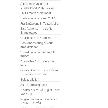
Åtte tekster valgt ut til
Dramatikkfestivalen 2013
Liv Ullmann til National
Heddanominasjoner 2012
Fra Småscene til Teaterkjeller
Elsa Aanensen ny sjef for
Brageteatret
Gullsekken til "Superwoman"
Basisfinansiering til Verk
produksjoner
"Snakk sammen før det blir
mørkt"
Dramatikerforbundets nye
leder
Gunnar Germundson forlater
Dramatikerforbundet
Beklagelig feil
Skuffende søkerliste
Radioteatrets Blå Fugl til Tore
Vagn Lid
Yngve Slettholm ny leder av
Norsk Kulturråd