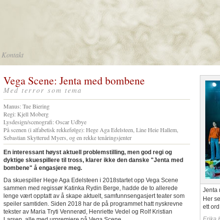
Kontakt
Vega Scene: Jenta med bombene
Med terror som tema
Manus: Tue Biering
Regi: Kjell Moberg
Lysdesign/scenografi: Oscar Udbye
På scenen (i alfabetisk rekkefølge): Hege Aga Edelsteen, Line Heie Hallem,
Sebastian Skytterud Myers, og en rekke tenåringsjenter
En interessant høyst aktuell problemstilling, men god regi og
dyktige skuespillere til tross, klarer ikke den danske "Jenta med
bombene" å engasjere meg.
Da skuespiller Hege Aga Edelsteen i 2018startet opp Vega Scene
sammen med regissør Katinka Rydin Berge, hadde de to allerede
Jenta
lenge vært opptatt av å skape aktuelt, samfunnsengasjert teater som
Her se
speiler samtiden. Siden 2018 har de på programmet hatt nyskrevne
ett ord
tekster av Maria Tryti Vennerød, Henriette Vedel og Rolf Kristian
Erika 
Larsen, alle med urpremiere på Vega Scene.