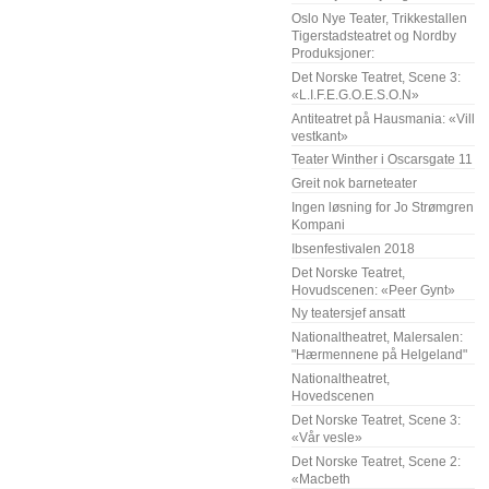
Oslo Nye Teater, Trikkestallen
Tigerstadsteatret og Nordby
Produksjoner:
Det Norske Teatret, Scene 3:
«L.I.F.E.G.O.E.S.O.N»
Antiteatret på Hausmania: «Vill
vestkant»
Teater Winther i Oscarsgate 11
Greit nok barneteater
Ingen løsning for Jo Strømgren
Kompani
Ibsenfestivalen 2018
Det Norske Teatret,
Hovudscenen: «Peer Gynt»
Ny teatersjef ansatt
Nationaltheatret, Malersalen:
"Hærmennene på Helgeland"
Nationaltheatret,
Hovedscenen
Det Norske Teatret, Scene 3:
«Vår vesle»
Det Norske Teatret, Scene 2:
«Macbeth