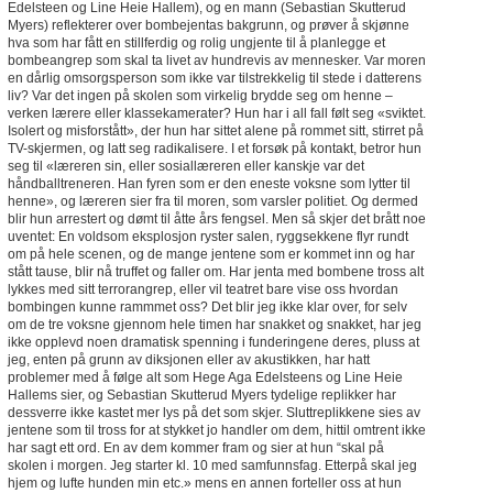
Edelsteen og Line Heie Hallem), og en mann (Sebastian Skutterud
Myers) reflekterer over bombejentas bakgrunn, og prøver å skjønne
hva som har fått en stillferdig og rolig ungjente til å planlegge et
bombeangrep som skal ta livet av hundrevis av mennesker. Var moren
en dårlig omsorgsperson som ikke var tilstrekkelig til stede i datterens
liv? Var det ingen på skolen som virkelig brydde seg om henne –
verken lærere eller klassekamerater? Hun har i all fall følt seg «sviktet.
Isolert og misforstått», der hun har sittet alene på rommet sitt, stirret på
TV-skjermen, og latt seg radikalisere. I et forsøk på kontakt, betror hun
seg til «læreren sin, eller sosiallæreren eller kanskje var det
håndballtreneren. Han fyren som er den eneste voksne som lytter til
henne», og læreren sier fra til moren, som varsler politiet. Og dermed
blir hun arrestert og dømt til åtte års fengsel. Men så skjer det brått noe
uventet: En voldsom eksplosjon ryster salen, ryggsekkene flyr rundt
om på hele scenen, og de mange jentene som er kommet inn og har
stått tause, blir nå truffet og faller om. Har jenta med bombene tross alt
lykkes med sitt terrorangrep, eller vil teatret bare vise oss hvordan
bombingen kunne rammmet oss? Det blir jeg ikke klar over, for selv
om de tre voksne gjennom hele timen har snakket og snakket, har jeg
ikke opplevd noen dramatisk spenning i funderingene deres, pluss at
jeg, enten på grunn av diksjonen eller av akustikken, har hatt
problemer med å følge alt som Hege Aga Edelsteens og Line Heie
Hallems sier, og Sebastian Skutterud Myers tydelige replikker har
dessverre ikke kastet mer lys på det som skjer. Sluttreplikkene sies av
jentene som til tross for at stykket jo handler om dem, hittil omtrent ikke
har sagt ett ord. En av dem kommer fram og sier at hun “skal på
skolen i morgen. Jeg starter kl. 10 med samfunnsfag. Etterpå skal jeg
hjem og lufte hunden min etc.» mens en annen forteller oss at hun