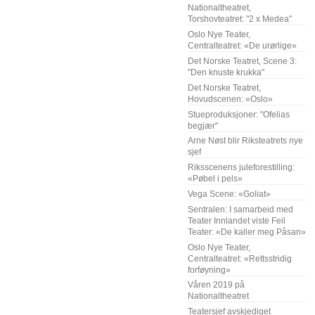
Nationaltheatret,
Torshovteatret: "2 x Medea"
Oslo Nye Teater,
Centralteatret: «De urørlige»
Det Norske Teatret, Scene 3:
"Den knuste krukka"
Det Norske Teatret,
Hovudscenen: «Oslo»
Stueproduksjoner: "Ofelias
begjær"
Arne Nøst blir Riksteatrets nye
sjef
Riksscenens juleforestilling:
«Pøbel i pels»
Vega Scene: «Goliat»
Sentralen: I samarbeid med
Teater Innlandet viste Feil
Teater: «De kaller meg Påsan»
Oslo Nye Teater,
Centralteatret: «Rettsstridig
forføyning»
Våren 2019 på
Nationaltheatret
Teatersjef avskjediget