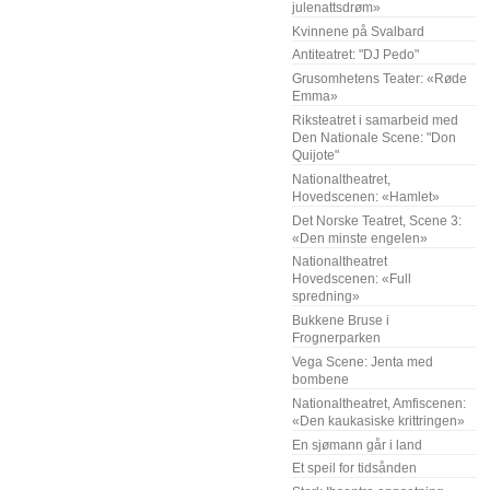
julenattsdrøm»
Kvinnene på Svalbard
Antiteatret: "DJ Pedo"
Grusomhetens Teater: «Røde
Emma»
Riksteatret i samarbeid med
Den Nationale Scene: "Don
Quijote"
Nationaltheatret,
Hovedscenen: «Hamlet»
Det Norske Teatret, Scene 3:
«Den minste engelen»
Nationaltheatret
Hovedscenen: «Full
spredning»
Bukkene Bruse i
Frognerparken
Vega Scene: Jenta med
bombene
Nationaltheatret, Amfiscenen:
«Den kaukasiske krittringen»
En sjømann går i land
Et speil for tidsånden