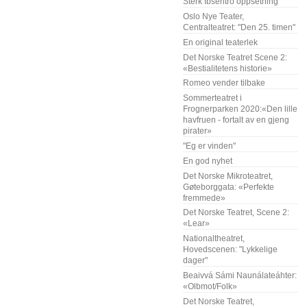
Sterk Ibsentro oppsetning
Oslo Nye Teater,
Centralteatret: "Den 25. timen"
En original teaterlek
Det Norske Teatret Scene 2:
«Bestialitetens historie»
Romeo vender tilbake
Sommerteatret i
Frognerparken 2020:«Den lille
havfruen - fortalt av en gjeng
pirater»
"Eg er vinden"
En god nyhet
Det Norske Mikroteatret,
Gøteborggata: «Perfekte
fremmede»
Det Norske Teatret, Scene 2:
«Lear»
Nationaltheatret,
Hovedscenen: "Lykkelige
dager"
Beaivvá Sámi Naunálateáhter:
«Olbmot/Folk»
Det Norske Teatret,