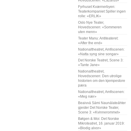
Hovudscenen: «Lazarus»
Fyrhuset Kværnerbyen:
Teaterkompaniet Spiller ingen
rolle: «ERLIK»
Oslo Nye Teater,
Hovedscenen: «Sommeren
uten menn»
Teater Manu: Antiteateret:
«After the end»
Nationaltheatret, Amfiscenen:
«Natta syng sine songar»
Det Norske Teatret, Scene 3:
«Tante Jane»
Nationaltheatret,
Hovedscenen: Den utrolige
historien om den kjempestore
pæra
Nationaltheatret, Amfiscenen:
«Meg nær»
Beaivvá Sámi Naunálateáhter
gjester Det Norske Teater,
Scene 3: «Kvinnerommet»
Bølgen & Moi: Det Norske
Mikroteatret, 16. januar 2019:
«Blodig alvor»