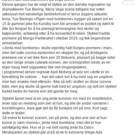
Denne gangen har de valgt et stykke av den danske regissøren og
dramatikeren Tue Biering. Mens Vega scene tidligere har rettet
søkelyset mot vanskelige familieforhold er terror dagens aktuelle
tema. Tue Bierings «Pigen med bomberne» bygger på saken om en
15 år gammel pike fra Kundby som ble arrestert av politiet og dømt til
åtte års fengsel for å ha planlagt terrorangrep mot skoler og
kjøpesentre, antakelig etter å ha konvertert til islam. Stykket hadde
premiere på Mungo Parkteatret i oktober 2019, og fikk begeistrede
anmeldelser.
«Jenta med bombene» skulle egentlig hatt Norges-premiere i mars,
men det satte corona-epidemien en stopper for, og på tirsdagens
premiere var vi vel ikke flere enn 20 tilskuere, plassert på begge sider
av den lange smale catwalk-scenen, der scenografien besto av en
diger haug med ryggsekker like ved inngangsdøren.
I programmet skriver regissør Kjell Moberg at selv om «dette er en
forestilling for voksne … kan det være lurt å ha med seg en ungdom
man kan snakke med etterpå». Ikke så lett i slutten av disse corona-
tider, men jeg skulle så gjerne hatt med en ungdom, og sett om stykket
funket bedre for henne enn det gjorde for meg.
Stykket åpnet med at en ung jente kommer inn med en mobiltelefon,
leser opp en melding som sier at hun, og alle de andre «jentene i
forestillingen», bare gjør det de får beskjed om på sms. Kort sagt,
dette er teater.
Så entrer to kvinner scenen, ser på jenta, og den ene sier at hun
kunne jo vært «henne», jenta med bombene, men det er hun
selvfølgelig ikke. Hun er jo «ei helt vanlig jente fra Oslo».
Mesteparten av stykket går ut på at de to kvinnene (Hege Ada