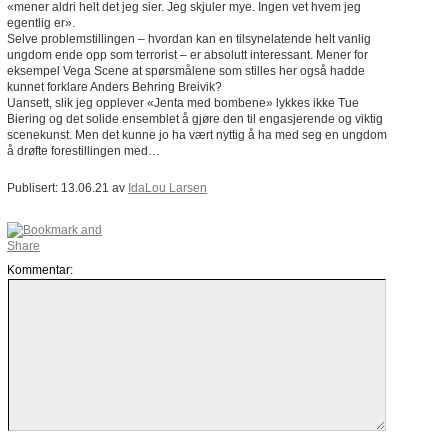
«mener aldri helt det jeg sier. Jeg skjuler mye. Ingen vet hvem jeg
egentlig er».
Selve problemstillingen – hvordan kan en tilsynelatende helt vanlig
ungdom ende opp som terrorist – er absolutt interessant. Mener for
eksempel Vega Scene at spørsmålene som stilles her også hadde
kunnet forklare Anders Behring Breivik?
Uansett, slik jeg opplever «Jenta med bombene» lykkes ikke Tue
Biering og det solide ensemblet å gjøre den til engasjerende og viktig
scenekunst. Men det kunne jo ha vært nyttig å ha med seg en ungdom
å drøfte forestillingen med…
Publisert: 13.06.21 av
IdaLou Larsen
Kommentar: