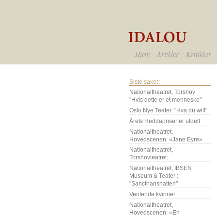
Hjem
Artikler
Kritikker
Siste saker:
Nationaltheatret, Torshov:
"Hvis dette er et menneske"
Oslo Nye Teater: "Hva du will"
Årets Heddapriser er utdelt
Nationaltheatret,
Hovedscenen: «Jane Eyre»
Nationaltheatret,
Torshovteatret:
Nationaltheatret, IBSEN
Museum & Teater :
"Sancthansnatten"
Ventende kvinner
Nationaltheatret,
Hovedscenen: «En