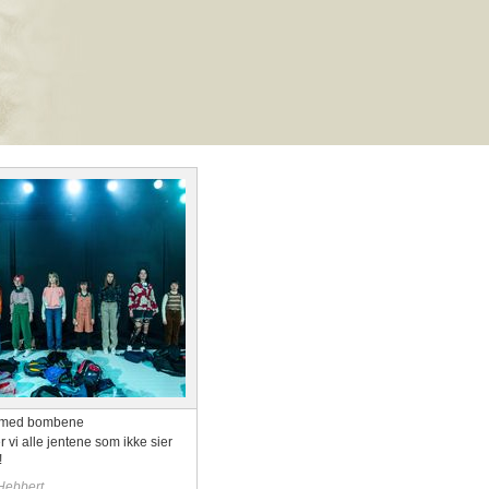
 med bombene
r vi alle jentene som ikke sier
!
Hebbert