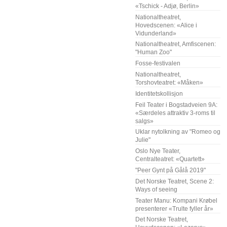
«Tschick - Adjø, Berlin»
Nationaltheatret,
Hovedscenen: «Alice i
Vidunderland»
Nationaltheatret, Amfiscenen:
"Human Zoo"
Fosse-festivalen
Nationaltheatret,
Torshovteatret: «Måken»
Identitetskollisjon
Feil Teater i Bogstadveien 9A:
«Særdeles attraktiv 3-roms til
salgs»
Uklar nytolkning av "Romeo og
Julie"
Oslo Nye Teater,
Centralteatret: «Quartett»
"Peer Gynt på Gålå 2019"
Det Norske Teatret, Scene 2:
Ways of seeing
Teater Manu: Kompani Krøbel
presenterer «Trulte fyller år»
Det Norske Teatret,