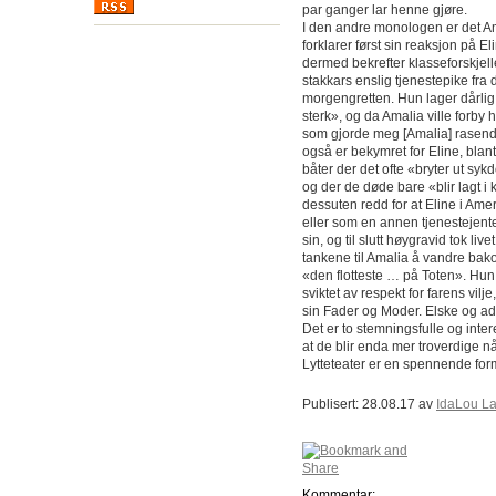
par ganger lar henne gjøre.
I den andre monologen er det 
forklarer først sin reaksjon på E
dermed bekrefter klasseforskjell
stakkars enslig tjenestepike fra 
morgengretten. Hun lager dårlig 
sterk», og da Amalia ville forby 
som gjorde meg [Amalia] rasende
også er bekymret for Eline, blant
båter der det ofte «bryter ut sykd
og der de døde bare «blir lagt i 
dessuten redd for at Eline i Am
eller som en annen tjenestejente
sin, og til slutt høygravid tok live
tankene til Amalia å vandre bako
«den flotteste … på Toten». Hu
sviktet av respekt for farens vilje
sin Fader og Moder. Elske og ad
Det er to stemningsfulle og inte
at de blir enda mer troverdige 
Lytteteater er en spennende form
Publisert: 28.08.17 av
IdaLou L
Kommentar: