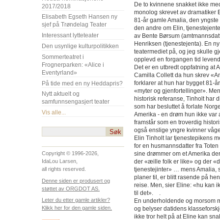
De to kvinnene snakket ikke med
2017/2018
monolog skrevet av dramatiker 
Elisabeth Egseth Hansen ny
81-år gamle Amalia, den yngste 
sjef på Trøndelag Teater
den andre om Elin, tjenestejent
Interessant lytteteater
av Bente Børsum (amtmannsdatt
Henriksen (tjenestejenta). En 
Den usynlige kulturpolitikken
teatermediet på, og jeg skulle 
Sommerteatret i
opplevd en forgangen tid levend
Frognerparken: «Alice i
Det er en utbredt oppfatning at 
Eventyrland»
Camilla Collett da hun skrev «A
forklarer at hun har bygget 81-
På tide med en ny Heddapris?
«myter og gjenfortellinger». Men
Nytt aktuelt og
historisk referanse, Tinholt har 
samfunnsengasjert teater
som har besluttet å forlate Norge
Vis alle...
Amerika - en drøm hun ikke var
framstår som en troverdig histori
også enslige yngre kvinner våge
Elin Tinholt lar tjenestepikens 
for en husmannsdatter fra Toten e
sine drømmer om et Amerika der 
Copyright © 1996-2026,
der «æille folk er like» og der «
IdaLou Larsen,
tjenestejinter» … mens Amalia,
all rights reserved.
planer til, er blitt rasende på h
Denne siden er produsert og
reise. Men, sier Eline: «hu kan ik
støttet av ORGDOT AS.
til det». .
Leter du etter gamle artikler?
En underholdende og morsom m
Klikk her for den gamle siden.
og belyser datidens klasseforskj
ikke tror helt på at Eline kan sna