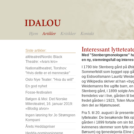
Hjem
Artikler
Kritikker
Kontakt
Interessant lytteteat
Siste artikler:
Med "Stenbergmonologene" har 
aféteatret/Nordic Black
en ny, stemningsfull og interes
Theatre: «Ivars kro»
I 1790 ble Stenberg gård på Østr
Nationaltheatret, Torshov:
Sommerfeldt som bygget opp gå
"Hvis dette er et menneske"
og Eidsvollsmann Lauritz Weid
Oslo Nye Teater: "Hva du will"
og Wikipedia skriver at han «byg
En god nyhet
Weidemanns fire ugifte barn, en 
Stenberg gård, i 1899 solgte Am
Fosse-festivalen
fremdeles var i live, gården til 
Bølgen & Moi: Det Norske
fredet gården i 1923, Toten Mus
Mikroteatret, 16. januar 2019:
den del av Mjøsmuseet.
«Blodig alvor»
Fra 5. til 20. august i år presente
Ingen løsning for Jo Strømgren
lytteteater. De besøkende fikk op
Kompani
gården i 1899 fortalte om sin tid
Årets Heddapriser
kvinnenes stemmer som fylte romm
Børsum) og tjenestejenta Eline 
Hedda-nominasjonene