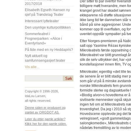
Der sitter to par overfor hvera
2017/2018
tidligere møtt hverandre, men fo
Elisabeth Egseth Hansen ny
krangel grovt har skadet sønnen 
sjef på Trøndelag Teater
ekteparene nå drøfte situasjonen
ikke lang tid før dannelsen slår 
Interessant lytteteater
bånd på sine aggresjoner. Under
Den usynlige kulturpolitikken
kommer opp til overflaten, og forvi
Sommerteatret i
uventet oppstår sympatier på tv
Frognerparken: «Alice i
Etter Norges-premieren på Natio
Eventyrland»
satt opp Yasmine Rézas kyniske 
På tide med en ny Heddapris?
Mikroteatrets første oppsetning
Mikroteatret var blitt grunnlagt
Nytt aktuelt og
slik de selv uttrykker det, har «
samfunnsengasjert teater
konstellasjoner innen film, TV og
Vis alle...
Mikroteater, egentlig «det lille t
de senere år er blitt stadig mer
som går ut på å minske avstand
norske Mikroteatrets fem grunnl
formidle sterke og dagsaktuell
Copyright © 1996-2026,
«Blodig alvor»s hovedtema er å 
IdaLou Larsen,
siviliserte mennesker også skjule
all rights reserved.
ingen tvil om at Mikroteatrets n
Denne siden er produsert og
troverdighet. Da jeg i 2010 så s
støttet av ORGDOT AS.
Hovedscene opplevde jeg det før
velregissert, «godt gammeldags t
Leter du etter gamle artikler?
salongkomedie», Mikroteatrets o
Klikk her for den gamle siden.
nådeløs fremstilling av to moder