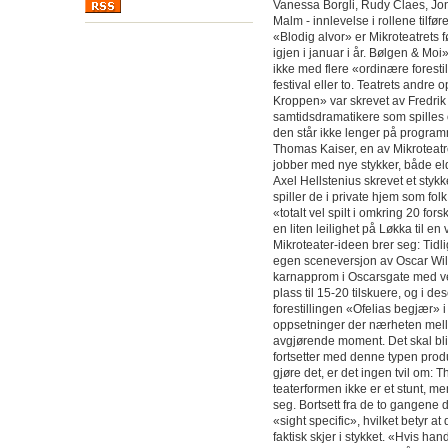
Vanessa Borgli, Rudy Claes, Jo
Malm - innlevelse i rollene tilfø
«Blodig alvor» er Mikroteatrets f
igjen i januar i år. Bølgen & Moi»
ikke med flere «ordinære forestil
festival eller to. Teatrets andre
Kroppen» var skrevet av Fredrik 
samtidsdramatikere som spilles 
den står ikke lenger på program
Thomas Kaiser, en av Mikroteatre
jobber med nye stykker, både el
Axel Hellstenius skrevet et stykk
spiller de i private hjem som folk
«totalt vel spilt i omkring 20 forsk
en liten leilighet på Løkka til en v
Mikroteater-ideen brer seg: Tidlig
egen sceneversjon av Oscar Wild
karnapprom i Oscarsgate med ve
plass til 15-20 tilskuere, og i 
forestillingen «Ofelias begjær» i 
oppsetninger der nærheten mell
avgjørende moment. Det skal bl
fortsetter med denne typen produ
gjøre det, er det ingen tvil om:
teaterformen ikke er et stunt, 
seg. Bortsett fra de to gangene 
«sight specific», hvilket betyr a
faktisk skjer i stykket. «Hvis han