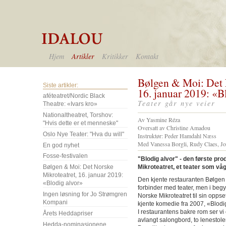
Hjem
Artikler
Kritikker
Kontakt
Bølgen & Moi: Det 
Siste artikler:
16. januar 2019: «B
aféteatret/Nordic Black
Teater går nye veier
Theatre: «Ivars kro»
Nationaltheatret, Torshov:
Av Yasmine Réza
"Hvis dette er et menneske"
Oversatt av Christine Amadou
Oslo Nye Teater: "Hva du will"
Instruktør: Peder Hamdahl Næss
Med Vanessa Borgli, Rudy Claes, J
En god nyhet
Fosse-festivalen
"Blodig alvor" - den første pro
Bølgen & Moi: Det Norske
Mikroteatret, et teater som våg
Mikroteatret, 16. januar 2019:
Den kjente restauranten Bølgen 
«Blodig alvor»
forbinder med teater, men i begy
Ingen løsning for Jo Strømgren
Norske Mikroteatret til sin opp
Kompani
kjente komedie fra 2007, «Blodig
I restaurantens bakre rom ser vi
Årets Heddapriser
avlangt salongbord, to lenestoler
Hedda-nominasjonene