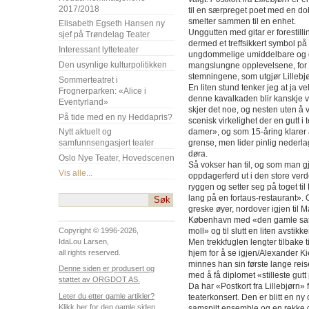
2017/2018
til en særpreget poet med en dob
smelter sammen til en enhet.
Elisabeth Egseth Hansen ny
Unggutten med gitar er forestill
sjef på Trøndelag Teater
dermed et treffsikkert symbol på
Interessant lytteteater
ungdommelige umiddelbare og d
Den usynlige kulturpolitikken
mangslungne opplevelsene, for
stemningene, som utgjør Lillebj
Sommerteatret i
En liten stund tenker jeg at ja v
Frognerparken: «Alice i
denne kavalkaden blir kanskje v
Eventyrland»
skjer det noe, og nesten uten å vi
På tide med en ny Heddapris?
scenisk virkelighet der en gutt 
damer», og som 15-åring klarer 
Nytt aktuelt og
grense, men lider pinlig nederla
samfunnsengasjert teater
døra.
Oslo Nye Teater, Hovedscenen
Så vokser han til, og som man g
Vis alle...
oppdagerferd ut i den store ve
ryggen og setter seg på toget til 
lang på en fortaus-restaurant». O
greske øyer, nordover igjen til 
København med «den gamle sa
moll» og til slutt en liten avstik
Copyright © 1996-2026,
Men trekkfuglen lengter tilbake t
IdaLou Larsen,
hjem for å se igjen/Alexander Ki
all rights reserved.
minnes han sin første lange re
Denne siden er produsert og
med å få diplomet «stilleste gut
støttet av ORGDOT AS.
Da har «Postkort fra Lillebjørn»
Leter du etter gamle artikler?
teaterkonsert. Den er blitt en ny
Klikk her for den gamle siden.
samspilt ensemble og en rekke g