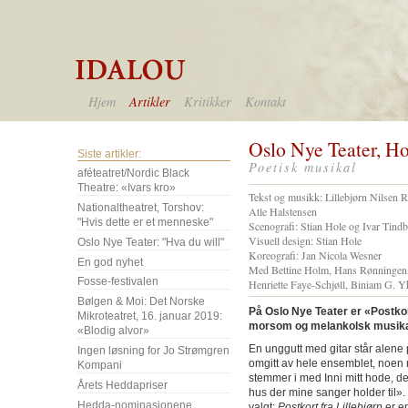
Hjem
Artikler
Kritikker
Kontakt
Oslo Nye Teater, H
Siste artikler:
Poetisk musikal
aféteatret/Nordic Black
Theatre: «Ivars kro»
Tekst og musikk: Lillebjørn Nilsen R
Nationaltheatret, Torshov:
Atle Halstensen
"Hvis dette er et menneske"
Scenografi: Stian Hole og Ivar Tind
Visuell design: Stian Hole
Oslo Nye Teater: "Hva du will"
Koreografi: Jan Nicola Wesner
En god nyhet
Med Bettine Holm, Hans Rønningen
Fosse-festivalen
Henriette Faye-Schjøll, Biniam G. Y
Bølgen & Moi: Det Norske
På Oslo Nye Teater er «Postkort
Mikroteatret, 16. januar 2019:
morsom og melankolsk musika
«Blodig alvor»
En unggutt med gitar står alene 
Ingen løsning for Jo Strømgren
omgitt av hele ensemblet, noen 
Kompani
stemmer i med Inni mitt hode, der 
Årets Heddapriser
hus der mine sanger holder til».
Hedda-nominasjonene
valgt:
Postkort fra Lillebjørn
er e