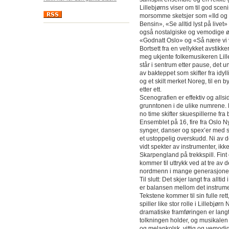
Lillebjørns viser om til god scen
morsomme sketsjer som «Ild og v
Bensin», «Se alltid lyst på liv
også nostalgiske og vemodige ø
«Godnatt Oslo» og «Så nære vi 
Bortsett fra en vellykket avstikk
meg ukjente folkemusikeren Lill
står i sentrum etter pause, det u
av bakteppet som skifter fra idy
og et skilt merket Noreg, til en 
etter ett.
Scenografien er effektiv og allsidi
grunntonen i de ulike numrene.
no time skifter skuespillerne fra 
Ensemblet på 16, fire fra Oslo N
synger, danser og spex’er med 
et ustoppelig overskudd. Ni av 
vidt spekter av instrumenter, ik
Skarpengland på trekkspill. Fin
kommer til uttrykk ved at tre av 
nordmenn i mange generasjoner
Til slutt: Det skjer langt fra all
er balansen mellom det instrume
Tekstene kommer til sin fulle rett,
spiller like stor rolle i Lillebjø
dramatiske framføringen er langt
tolkningen holder, og musikale
og melankolsk, vittig og vemodig