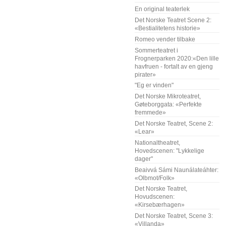
En original teaterlek
Det Norske Teatret Scene 2:
«Bestialitetens historie»
Romeo vender tilbake
Sommerteatret i
Frognerparken 2020:«Den lille
havfruen - fortalt av en gjeng
pirater»
"Eg er vinden"
Det Norske Mikroteatret,
Gøteborggata: «Perfekte
fremmede»
Det Norske Teatret, Scene 2:
«Lear»
Nationaltheatret,
Hovedscenen: "Lykkelige
dager"
Beaivvá Sámi Naunálateáhter:
«Olbmot/Folk»
Det Norske Teatret,
Hovudscenen:
«Kirsebærhagen»
Det Norske Teatret, Scene 3:
«Villanda»