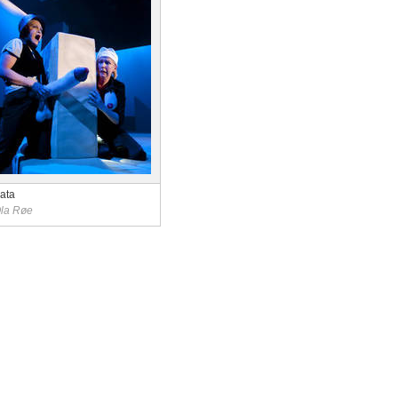
rata
Ola Røe