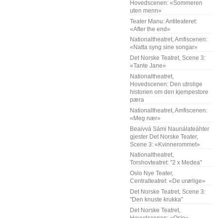
Hovedscenen: «Sommeren
uten menn»
Teater Manu: Antiteateret:
«After the end»
Nationaltheatret, Amfiscenen:
«Natta syng sine songar»
Det Norske Teatret, Scene 3:
«Tante Jane»
Nationaltheatret,
Hovedscenen: Den utrolige
historien om den kjempestore
pæra
Nationaltheatret, Amfiscenen:
«Meg nær»
Beaivvá Sámi Naunálateáhter
gjester Det Norske Teater,
Scene 3: «Kvinnerommet»
Nationaltheatret,
Torshovteatret: "2 x Medea"
Oslo Nye Teater,
Centralteatret: «De urørlige»
Det Norske Teatret, Scene 3:
"Den knuste krukka"
Det Norske Teatret,
Hovudscenen: «Oslo»