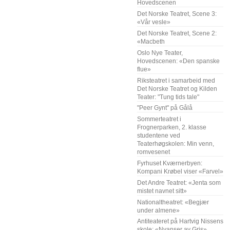
Hovedscenen
Det Norske Teatret, Scene 3:
«Vår vesle»
Det Norske Teatret, Scene 2:
«Macbeth
Oslo Nye Teater,
Hovedscenen: «Den spanske
flue»
Riksteatret i samarbeid med
Det Norske Teatret og Kilden
Teater: "Tung tids tale"
"Peer Gynt" på Gålå
Sommerteatret i
Frognerparken, 2. klasse
studentene ved
Teaterhøgskolen: Min venn,
romvesenet
Fyrhuset Kværnerbyen:
Kompani Krøbel viser «Farvel»
Det Andre Teatret: «Jenta som
mistet navnet sitt»
Nationaltheatret: «Begjær
under almene»
Antiteateret på Hartvig Nissens
skole: «Nyanser av Gris»