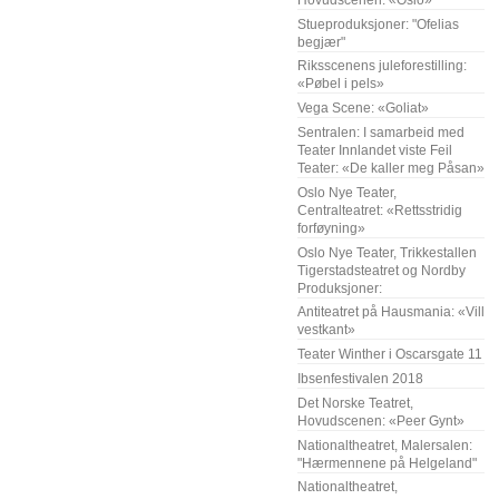
Stueproduksjoner: "Ofelias
begjær"
Riksscenens juleforestilling:
«Pøbel i pels»
Vega Scene: «Goliat»
Sentralen: I samarbeid med
Teater Innlandet viste Feil
Teater: «De kaller meg Påsan»
Oslo Nye Teater,
Centralteatret: «Rettsstridig
forføyning»
Oslo Nye Teater, Trikkestallen
Tigerstadsteatret og Nordby
Produksjoner:
Antiteatret på Hausmania: «Vill
vestkant»
Teater Winther i Oscarsgate 11
Ibsenfestivalen 2018
Det Norske Teatret,
Hovudscenen: «Peer Gynt»
Nationaltheatret, Malersalen:
"Hærmennene på Helgeland"
Nationaltheatret,