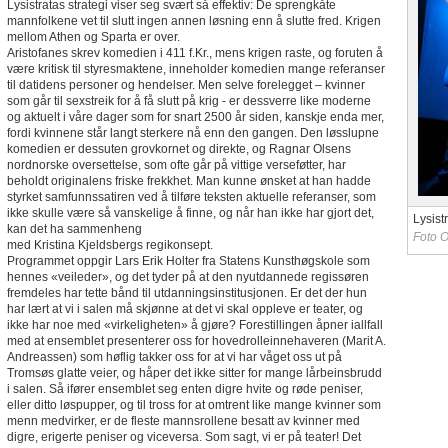
Lysistratas strategi viser seg svært så effektiv: De sprengkåte
mannfolkene vet til slutt ingen annen løsning enn å slutte fred. Krigen
mellom Athen og Sparta er over.
Aristofanes skrev komedien i 411 f.Kr., mens krigen raste, og foruten å
være kritisk til styresmaktene, inneholder komedien mange referanser
til datidens personer og hendelser. Men selve forelegget – kvinner
som går til sexstreik for å få slutt på krig - er dessverre like moderne
og aktuelt i våre dager som for snart 2500 år siden, kanskje enda mer,
fordi kvinnene står langt sterkere nå enn den gangen. Den løsslupne
komedien er dessuten grovkornet og direkte, og Ragnar Olsens
nordnorske oversettelse, som ofte går på vittige verseføtter, har
beholdt originalens friske frekkhet. Man kunne ønsket at han hadde
styrket samfunnssatiren ved å tilføre teksten aktuelle referanser, som
ikke skulle være så vanskelige å finne, og når han ikke har gjort det,
Lysist
kan det ha sammenheng
Foto 
med Kristina Kjeldsbergs regikonsept.
Programmet oppgir Lars Erik Holter fra Statens Kunsthøgskole som
hennes «veileder», og det tyder på at den nyutdannede regissøren
fremdeles har tette bånd til utdanningsinstitusjonen. Er det der hun
har lært at vi i salen må skjønne at det vi skal oppleve er teater, og
ikke har noe med «virkeligheten» å gjøre? Forestillingen åpner iallfall
med at ensemblet presenterer oss for hovedrolleinnehaveren (Marit A.
Andreassen) som høflig takker oss for at vi har våget oss ut på
Tromsøs glatte veier, og håper det ikke sitter for mange lårbeinsbrudd
i salen. Så ifører ensemblet seg enten digre hvite og røde peniser,
eller ditto løspupper, og til tross for at omtrent like mange kvinner som
menn medvirker, er de fleste mannsrollene besatt av kvinner med
digre, erigerte peniser og viceversa. Som sagt, vi er på teater! Det