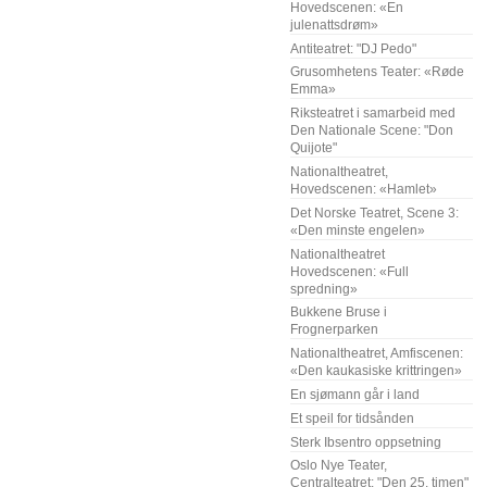
Hovedscenen: «En
julenattsdrøm»
Antiteatret: "DJ Pedo"
Grusomhetens Teater: «Røde
Emma»
Riksteatret i samarbeid med
Den Nationale Scene: "Don
Quijote"
Nationaltheatret,
Hovedscenen: «Hamlet»
Det Norske Teatret, Scene 3:
«Den minste engelen»
Nationaltheatret
Hovedscenen: «Full
spredning»
Bukkene Bruse i
Frognerparken
Nationaltheatret, Amfiscenen:
«Den kaukasiske krittringen»
En sjømann går i land
Et speil for tidsånden
Sterk Ibsentro oppsetning
Oslo Nye Teater,
Centralteatret: "Den 25. timen"