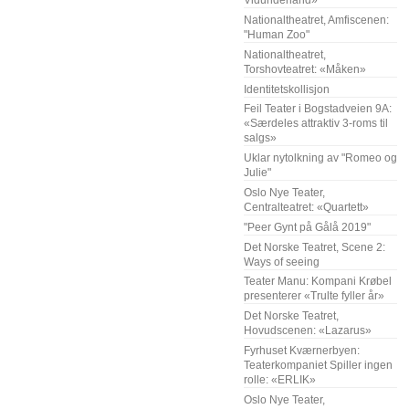
Vidunderland»
Nationaltheatret, Amfiscenen:
"Human Zoo"
Nationaltheatret,
Torshovteatret: «Måken»
Identitetskollisjon
Feil Teater i Bogstadveien 9A:
«Særdeles attraktiv 3-roms til
salgs»
Uklar nytolkning av "Romeo og
Julie"
Oslo Nye Teater,
Centralteatret: «Quartett»
"Peer Gynt på Gålå 2019"
Det Norske Teatret, Scene 2:
Ways of seeing
Teater Manu: Kompani Krøbel
presenterer «Trulte fyller år»
Det Norske Teatret,
Hovudscenen: «Lazarus»
Fyrhuset Kværnerbyen:
Teaterkompaniet Spiller ingen
rolle: «ERLIK»
Oslo Nye Teater,