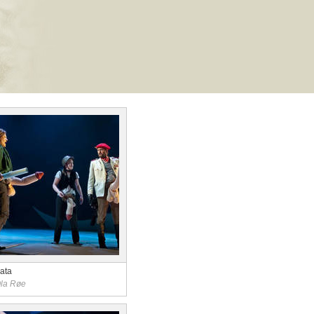
rata
Ola Røe