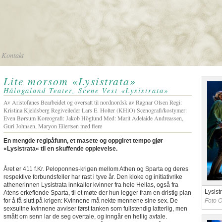
Kontakt
Lite morsom «Lysistrata»
Hålogaland Teater, Scene Vest «Lysistrata»
Av Aristofanes Bearbeidet og oversatt til nordnordsk av Ragnar Olsen Regi:
Kristina Kjeldsberg Regiveileder Lars E. Holter (KHiO) Scenografi/kostymer:
Even Børsum Koreografi: Jakob Höglund Med: Marit Adelaide Andreassen,
Guri Johnsen, Maryon Eilertsen med flere
En mengde regipåfunn, et masete og oppgiret tempo gjør
«Lysistrata« til en skuffende opplevelse.
Året er 411 f.Kr. Peloponnes-krigen mellom Athen og Sparta og deres
respektive forbundsfeller har rast i tyve år. Den kloke og initiativrike
athenerinnen Lysistrata innkaller kvinner fra hele Hellas, også fra
Lysist
Atens erkefiende Sparta, til et møte der hun legger fram en dristig plan
for å få slutt på krigen: Kvinnene må nekte mennene sine sex. De
Foto 
sexsultne kvinnene avviser først tanken som fullstendig latterlig, men
smått om senn lar de seg overtale, og inngår en hellig avtale.