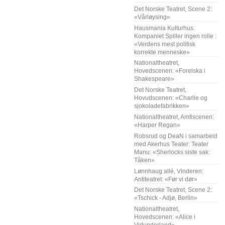
Det Norske Teatret, Scene 2:
«Vårløysing»
Hausmania Kulturhus:
Kompaniet Spiller ingen rolle :
«Verdens mest politisk
korrekte menneske»
Nationaltheatret,
Hovedscenen: «Forelska i
Shakespeare»
Det Norske Teatret,
Hovudscenen: «Charlie og
sjokoladefabrikken»
Nationaltheatret, Amfiscenen:
«Harper Regan»
Robsrud og DeaN i samarbeid
med Akerhus Teater: Teater
Manu: «Sherlocks siste sak:
Tåken»
Lønnhaug allé, Vinderen:
Antiteatret: «Før vi dør»
Det Norske Teatret, Scene 2:
«Tschick - Adjø, Berlin»
Nationaltheatret,
Hovedscenen: «Alice i