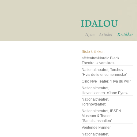
Hjem
Artikler
Kritikker
Siste kritikker:
aféteatret/Nordic Black
Theatre: «Ivars kro»
Nationaltheatret, Torshov:
"Hvis dette er et menneske"
Oslo Nye Teater: "Hva du will"
Nationaltheatret,
Hovedscenen: «Jane Eyre»
Nationaltheatret,
Torshovteatret:
Nationaltheatret, IBSEN
Museum & Teater :
"Sancthansnatten"
Ventende kvinner
Nationaltheatret,