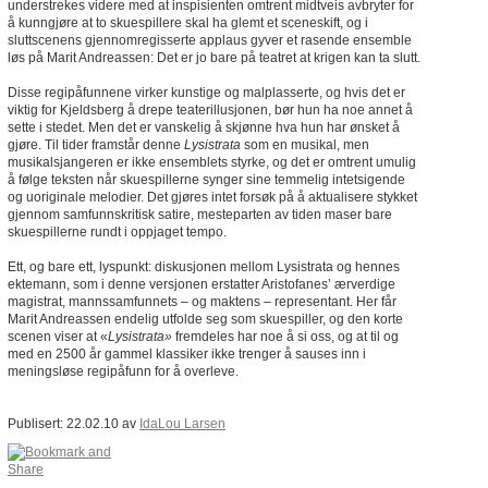
understrekes videre med at inspisienten omtrent midtveis avbryter for
å kunngjøre at to skuespillere skal ha glemt et sceneskift, og i
sluttscenens gjennomregisserte applaus gyver et rasende ensemble
løs på Marit Andreassen: Det er jo bare på teatret at krigen kan ta slutt.
Disse regipåfunnene virker kunstige og malplasserte, og hvis det er
viktig for Kjeldsberg å drepe teaterillusjonen, bør hun ha noe annet å
sette i stedet. Men det er vanskelig å skjønne hva hun har ønsket å
gjøre. Til tider framstår denne
Lysistrata
som en musikal, men
musikalsjangeren er ikke ensemblets styrke, og det er omtrent umulig
å følge teksten når skuespillerne synger sine temmelig intetsigende
og uoriginale melodier. Det gjøres intet forsøk på å aktualisere stykket
gjennom samfunnskritisk satire, mesteparten av tiden maser bare
skuespillerne rundt i oppjaget tempo.
Ett, og bare ett, lyspunkt: diskusjonen mellom Lysistrata og hennes
ektemann, som i denne versjonen erstatter Aristofanes’ ærverdige
magistrat, mannssamfunnets – og maktens – representant. Her får
Marit Andreassen endelig utfolde seg som skuespiller, og den korte
scenen viser at «
Lysistrata»
fremdeles har noe å si oss, og at til og
med en 2500 år gammel klassiker ikke trenger å sauses inn i
meningsløse regipåfunn for å overleve.
Publisert: 22.02.10 av
IdaLou Larsen