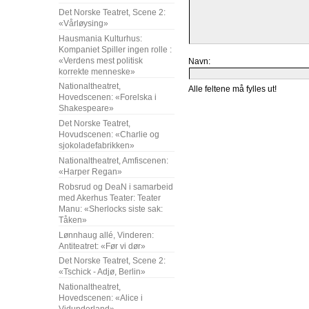
Det Norske Teatret, Scene 2:
«Vårløysing»
Hausmania Kulturhus:
Kompaniet Spiller ingen rolle :
«Verdens mest politisk
Navn:
korrekte menneske»
Nationaltheatret,
Alle feltene må fylles ut!
Hovedscenen: «Forelska i
Shakespeare»
Det Norske Teatret,
Hovudscenen: «Charlie og
sjokoladefabrikken»
Nationaltheatret, Amfiscenen:
«Harper Regan»
Robsrud og DeaN i samarbeid
med Akerhus Teater: Teater
Manu: «Sherlocks siste sak:
Tåken»
Lønnhaug allé, Vinderen:
Antiteatret: «Før vi dør»
Det Norske Teatret, Scene 2:
«Tschick - Adjø, Berlin»
Nationaltheatret,
Hovedscenen: «Alice i