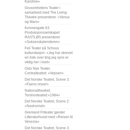
Karoline»
Grusomhetens Teater i
samarbeid med The Living
Theatre presenterer: «Venus
og Mars»
Konowsgate 63:
Produksjonsselskapet
RASTLØS presenterer
«Suksesskalenderen»
Feil Teater på Schous
kulturstasjon: «Jeg har skrevet
en liste over ting jeg syns er
viktig her i livet»
Oslo Nye Teater,
Centralteatret: «Vepsen»
Det Norske Teatret, Scene 3:
«Faens nisse!»
Nationaltheatret,
Torshovteatret:«1984»
Det Norske Teatret, Scene 2:
«Nashornet»
Grenland Friteater gjester
Litteraturhuset med «Reisen til
Venezia»
Det Norske Teatret, Scene 3: