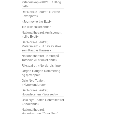
forfatterskap &#8213; fullt og
helt»
Det Norske Teatret: «Brørne
Løvehjarte»
«Journey to the East»
Tre ulike folkefiender
Nationaltheatret, Amfiscenen:
«Lille Eyolf»
Det Norske Teatret,
Malersalen: «Eit hav av slike
som Kaspar Hauser»
Nationaltheatret, Teatret på
Torshov: «En folkefiende»
Riksteatret: «Norsk reisning»
Jørgen Haugan Dommedag
og djevlepakt
Oslo Nye Teater:
«Hypokonderen»
Det Norske Teatret,
Hovudscenen «Woyzeck»
Oslo Nye Teater, Centralteatret
«Anakonda»
Nationaltheatret,
Hovedscenen: "Peer Gynt"