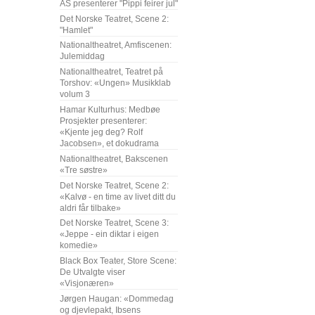
AS presenterer "Pippi feirer jul"
Det Norske Teatret, Scene 2:
"Hamlet"
Nationaltheatret, Amfiscenen:
Julemiddag
Nationaltheatret, Teatret på
Torshov: «Ungen» Musikklab
volum 3
Hamar Kulturhus: Medbøe
Prosjekter presenterer:
«Kjente jeg deg? Rolf
Jacobsen», et dokudrama
Nationaltheatret, Bakscenen
«Tre søstre»
Det Norske Teatret, Scene 2:
«Kalvø - en time av livet ditt du
aldri får tilbake»
Det Norske Teatret, Scene 3:
«Jeppe - ein diktar i eigen
komedie»
Black Box Teater, Store Scene:
De Utvalgte viser
«Visjonæren»
Jørgen Haugan: «Dommedag
og djevlepakt, Ibsens