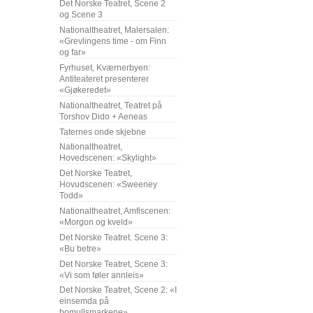
Det Norske Teatret, Scene 2
og Scene 3
Nationaltheatret, Malersalen:
«Grevlingens time - om Finn
og far»
Fyrhuset, Kværnerbyen:
Antiteateret presenterer
«Gjøkeredet»
Nationaltheatret, Teatret på
Torshov Dido + Aeneas
Taternes onde skjebne
Nationaltheatret,
Hovedscenen: «Skylight»
Det Norske Teatret,
Hovudscenen: «Sweeney
Todd»
Nationaltheatret, Amfiscenen:
«Morgon og kveld»
Det Norske Teatret. Scene 3:
«Bu betre»
Det Norske Teatret, Scene 3:
«Vi som føler annleis»
Det Norske Teatret, Scene 2: «I
einsemda på
bomullsmarkene»