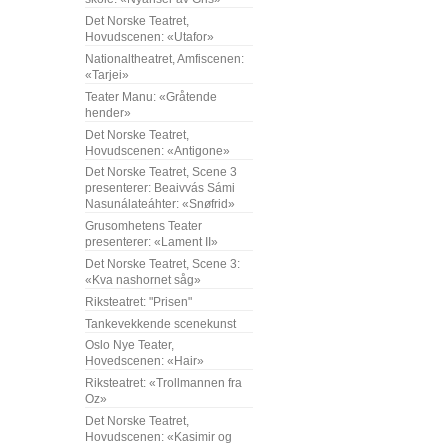
Det Norske Teatret,
Hovudscenen: «Utafor»
Nationaltheatret, Amfiscenen:
«Tarjei»
Teater Manu: «Gråtende
hender»
Det Norske Teatret,
Hovudscenen: «Antigone»
Det Norske Teatret, Scene 3
presenterer: Beaivvás Sámi
Nasunálateáhter: «Snøfrid»
Grusomhetens Teater
presenterer: «Lament II»
Det Norske Teatret, Scene 3:
«Kva nashornet såg»
Riksteatret: "Prisen"
Tankevekkende scenekunst
Oslo Nye Teater,
Hovedscenen: «Hair»
Riksteatret: «Trollmannen fra
Oz»
Det Norske Teatret,
Hovudscenen: «Kasimir og