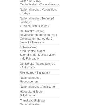
Oslo Nye Teater,
Centralteatret: «Trassalderen»
Nationaltheatret, Malersalen:
«Baby»
Nationaltheatret, Teatret på
Torshov:
«Holocaustmusikalen»
Det Norske Teatret,
Hovudscenen «Bibelen Del 1,
Ørkenvandringar og del 2,
Jesus frå Nasaret»
Folketeateret,
produsentselskapet
Scenekvelder Musikal viser:
«My Fair Lady»
Det Norske Teatret, Scene 2:
«Antichrist»
Riksteatret: «Søstra mi»
Nationaltheatret,
Hovedscenen:
Nationaltheatret, Amfiscenen
Hålogaland Teater:
Blikktrommen
Transiteatret gjester
Nationaltheatret,