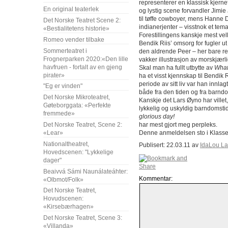
representerer en klassisk kjerne
En original teaterlek
og lystig scene forvandler Jimi
til tøffe cowboyer, mens Hanne D
Det Norske Teatret Scene 2:
indianerjenter – visstnok et tem
«Bestialitetens historie»
Forestillingens kanskje mest velly
Romeo vender tilbake
Bendik Riis’ omsorg for fugler ut
Sommerteatret i
den aldrende Peer – her bare rep
Frognerparken 2020:«Den lille
vakker illustrasjon av morskjærli
havfruen - fortalt av en gjeng
Skal man ha fullt utbytte av
What
pirater»
ha et visst kjennskap til Bendik 
periode av sitt liv var han innl
"Eg er vinden"
både fra den tiden og fra barndo
Det Norske Mikroteatret,
Kanskje det Lars Øyno har villet
Gøteborggata: «Perfekte
lykkelig og uskyldig barndomstid
fremmede»
glorious day!
har mest gjort meg perpleks.
Det Norske Teatret, Scene 2:
Denne anmeldelsen sto i Klas
«Lear»
Nationaltheatret,
Publisert: 22.03.11 av
IdaLou La
Hovedscenen: "Lykkelige
dager"
Beaivvá Sámi Naunálateáhter:
Kommentar:
«Olbmot/Folk»
Det Norske Teatret,
Hovudscenen:
«Kirsebærhagen»
Det Norske Teatret, Scene 3:
«Villanda»