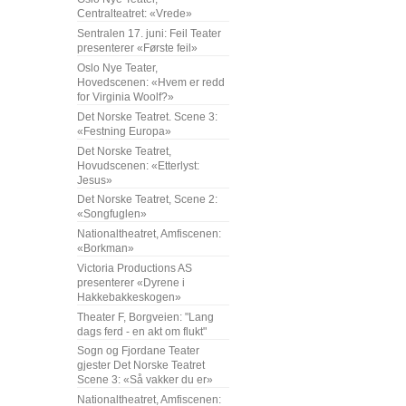
Centralteatret: «Vrede»
Sentralen 17. juni: Feil Teater
presenterer «Første feil»
Oslo Nye Teater,
Hovedscenen: «Hvem er redd
for Virginia Woolf?»
Det Norske Teatret. Scene 3:
«Festning Europa»
Det Norske Teatret,
Hovudscenen: «Etterlyst:
Jesus»
Det Norske Teatret, Scene 2:
«Songfuglen»
Nationaltheatret, Amfiscenen:
«Borkman»
Victoria Productions AS
presenterer «Dyrene i
Hakkebakkeskogen»
Theater F, Borgveien: "Lang
dags ferd - en akt om flukt"
Sogn og Fjordane Teater
gjester Det Norske Teatret
Scene 3: «Så vakker du er»
Nationaltheatret, Amfiscenen: