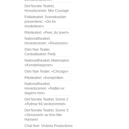
Det Norske Teatret,
Hovudscenen: Mor Courage
Folketeatret: Scenekvelder
presenterer: «De tre
musketerer»
Riksteatret: «Peer, du lyver!»
Nationaltheatret,
Hovedscenen: «Revisoren»
Oslo Nye Teater,
Centralteatret: Pietà
Nationaltheatret, Malersalen:
«Konstellasjoner»
Oslo Nye Teater: «Chicago»
Riksteatret: «Komplottet»
Nationaltheatret,
Hovedscenen: «Natten er
dagens mor»
Det Norske Teatret, Scene 2
«Rytmar frå verdsrommet»
Det Norske Teatret, Scene 3:
«Sensurert» av Kim Atle
HansenI
Chat Noir: Victoria Productions