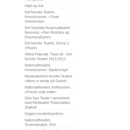
Høyt og lavt
Det Norske Teatret,
Hovudscenen: «Tonje
Glimmerdal»
Det Samiske Nasjonalteatret
Beaivvás: «Den Rimhåra og
Draumesjåaren»
Det Norske Teatret, Scene 2:
«Faust»
Alfred Fidjestøl: Trass alt - Det
Norske Teatret 1913-2013
Nationaltheatret,
Hovedscenen: Styrtet engel
Riksteatret/Det Norske Teatret:
«Mens vi ventar på Godot»
Nationaltheatret, Amfiscenen:
«Freuds siste møte»
Oslo Nye Teater i samarbeid
med Riksteatret Trikkestallen:
Snøhvit
Dagens kontrollsamfunn
Nationaltheatret,
Torshovteatret: OSV