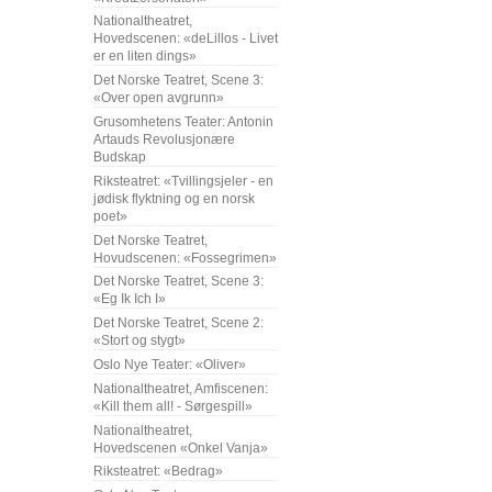
Nationaltheatret,
Hovedscenen: «deLillos - Livet
er en liten dings»
Det Norske Teatret, Scene 3:
«Over open avgrunn»
Grusomhetens Teater: Antonin
Artauds Revolusjonære
Budskap
Riksteatret: «Tvillingsjeler - en
jødisk flyktning og en norsk
poet»
Det Norske Teatret,
Hovudscenen: «Fossegrimen»
Det Norske Teatret, Scene 3:
«Eg Ik Ich I»
Det Norske Teatret, Scene 2:
«Stort og stygt»
Oslo Nye Teater: «Oliver»
Nationaltheatret, Amfiscenen:
«Kill them all! - Sørgespill»
Nationaltheatret,
Hovedscenen «Onkel Vanja»
Riksteatret: «Bedrag»