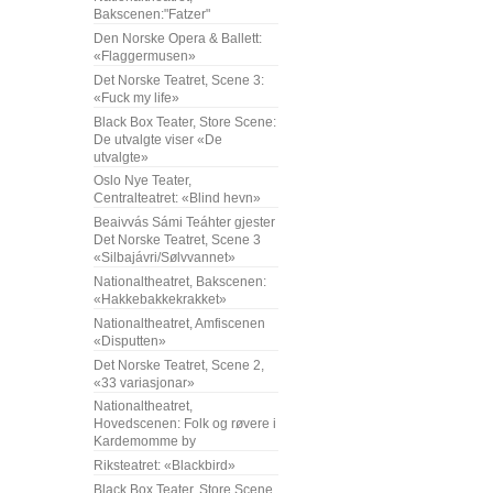
Bakscenen:"Fatzer"
Den Norske Opera & Ballett:
«Flaggermusen»
Det Norske Teatret, Scene 3:
«Fuck my life»
Black Box Teater, Store Scene:
De utvalgte viser «De
utvalgte»
Oslo Nye Teater,
Centralteatret: «Blind hevn»
Beaivvás Sámi Teáhter gjester
Det Norske Teatret, Scene 3
«Silbajávri/Sølvvannet»
Nationaltheatret, Bakscenen:
«Hakkebakkekrakket»
Nationaltheatret, Amfiscenen
«Disputten»
Det Norske Teatret, Scene 2,
«33 variasjonar»
Nationaltheatret,
Hovedscenen: Folk og røvere i
Kardemomme by
Riksteatret: «Blackbird»
Black Box Teater, Store Scene