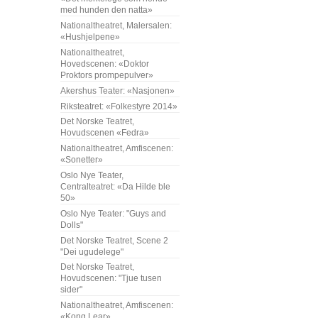
med hunden den natta»
Nationaltheatret, Malersalen:
«Hushjelpene»
Nationaltheatret,
Hovedscenen: «Doktor
Proktors prompepulver»
Akershus Teater: «Nasjonen»
Riksteatret: «Folkestyre 2014»
Det Norske Teatret,
Hovudscenen «Fedra»
Nationaltheatret, Amfiscenen:
«Sonetter»
Oslo Nye Teater,
Centralteatret: «Da Hilde ble
50»
Oslo Nye Teater: "Guys and
Dolls"
Det Norske Teatret, Scene 2
"Dei ugudelege"
Det Norske Teatret,
Hovudscenen: "Tjue tusen
sider"
Nationaltheatret, Amfiscenen:
«Kong Lear»