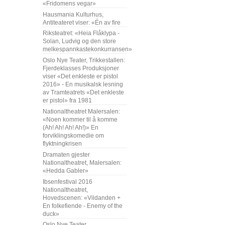
«Fridomens vegar»
Hausmania Kulturhus,
Antiteateret viser: «Én av fire
Riksteatret: «Heia Flåklypa -
Solan, Ludvig og den store
melkespannkastekonkurransen»
Oslo Nye Teater, Trikkestallen:
Fjerdeklasses Produksjoner
viser «Det enkleste er pistol
2016» - En musikalsk lesning
av Tramteatrets «Det enkleste
er pistol» fra 1981
Nationaltheatret Malersalen:
«Noen kommer til å komme
(Ah! Ah! Ah! Ah!)» En
forviklingskomedie om
flyktningkrisen
Dramaten gjester
Nationaltheatret, Malersalen:
«Hedda Gabler»
Ibsenfestival 2016
Nationaltheatret,
Hovedscenen: «Vildanden +
En folkefiende - Enemy of the
duck»
Oslo Nye Teater,