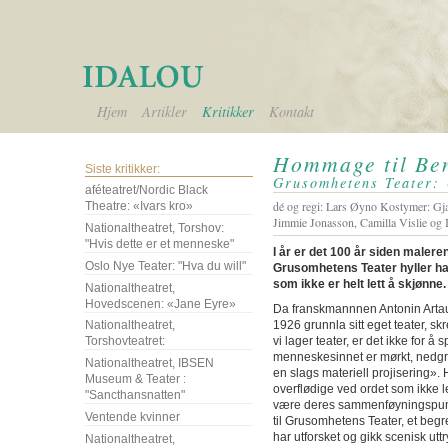
Hjem
Artikler
Kritikker
Kontakt
Hommage til Ben
Siste kritikker:
Grusomhetens Teater: 
aféteatret/Nordic Black
dé og regi: Lars Øyno Kostymer: Gj
Theatre: «Ivars kro»
Jimmie Jonasson, Camilla Vislie og 
Nationaltheatret, Torshov:
"Hvis dette er et menneske"
I år er det 100 år siden malere
Oslo Nye Teater: "Hva du will"
Grusomhetens Teater hyller ha
som ikke er helt lett å skjønne.
Nationaltheatret,
Hovedscenen: «Jane Eyre»
Da franskmannnen Antonin Artaud
1926 grunnla sitt eget teater, s
Nationaltheatret,
vi lager teater, er det ikke for å s
Torshovteatret:
menneskesinnet er mørkt, nedgrav
Nationaltheatret, IBSEN
en slags materiell projisering»
Museum & Teater :
overflødige ved ordet som ikke 
"Sancthansnatten"
være deres sammenføyningspun
Ventende kvinner
til Grusomhetens Teater, et beg
har utforsket og gikk scenisk uttr
Nationaltheatret,