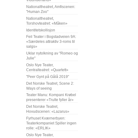
Vidunderland»
Nationaltheatret, Amfiscenen:
"Human Zoo"
Nationaltheatret,
Torshovteatret: «Måken»
Identitetskollisjon
Feil Teater i Bogstadveien 9A:
«Særdeles attraktiv 3-roms til
salgs»
Uklar nytolkning av "Romeo og
Julie"
Oslo Nye Teater,
Centralteatret: «Quartett»
"Peer Gynt på Gålå 2019"
Det Norske Teatret, Scene 2:
Ways of seeing
Teater Manu: Kompani Krøbel
presenterer «Trulte fyller år»
Det Norske Teatret,
Hovudscenen: «Lazarus»
Fyrhuset Kværnerbyen:
Teaterkompaniet Spiller ingen
rolle: «ERLIK»
Oslo Nye Teater,