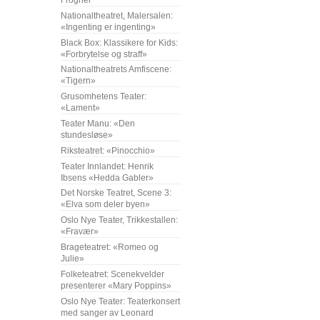
Frogner
Nationaltheatret, Malersalen:
«Ingenting er ingenting»
Black Box: Klassikere for Kids:
«Forbrytelse og straff»
Nationaltheatrets Amfiscene:
«Tigern»
Grusomhetens Teater:
«Lament»
Teater Manu: «Den
stundesløse»
Riksteatret: «Pinocchio»
Teater Innlandet: Henrik
Ibsens «Hedda Gabler»
Det Norske Teatret, Scene 3:
«Elva som deler byen»
Oslo Nye Teater, Trikkestallen:
«Fravær»
Brageteatret: «Romeo og
Julie»
Folketeatret: Scenekvelder
presenterer «Mary Poppins»
Oslo Nye Teater: Teaterkonsert
med sanger av Leonard