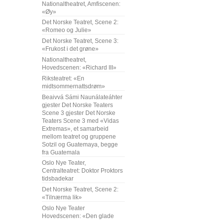
Nationaltheatret, Amfiscenen:
«Øy»
Det Norske Teatret, Scene 2:
«Romeo og Julie»
Det Norske Teatret, Scene 3:
«Frukost i det grøne»
Nationaltheatret,
Hovedscenen: «Richard III»
Riksteatret: «En
midtsommernattsdrøm»
Beaivvá Sámi Naunálateáhter
gjester Det Norske Teaters
Scene 3 gjester Det Norske
Teaters Scene 3 med «Vidas
Extremas», et samarbeid
mellom teatret og gruppene
Sotzil og Guatemaya, begge
fra Guatemala
Oslo Nye Teater,
Centralteatret: Doktor Proktors
tidsbadekar
Det Norske Teatret, Scene 2:
«Tilnærma lik»
Oslo Nye Teater
Hovedscenen: «Den glade