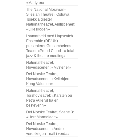
«Martyrer»
The National Moravian-
Silesian Theatre i Ostrava,
Tsjekkia gjester
Nationaltheatret, Amfiscenen:
«Lilleskogen»
I samarbeid med Hopscotch
Ensemble (DE/UK)
presenterer Grusomhetens
Teater «Proud Cloud - a total
jazz & theatre meeting»
Nationaltheatret,
Hovedscenen: «Mysterier»
Det Norske Teatret,
Hovudscenen: «Kvitebjørn
Kong Valemon»
Nationaltheatret,
Torshovteatret: «Karsten og
Petra /Alle vil ha en
bestevenn»
Det Norske Teatret, Scene 3:
«Herr Marmelade»
Det Norske Teatret,
Hovudscenen: «Andre
verdskrigen - natt i verda»