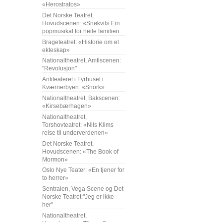
«Herostratos»
Det Norske Teatret,
Hovudscenen: «Snøkvit» Ein
popmusikal for heile familien
Brageteatret: «Historie om et
ekteskap»
Nationaltheatret, Amfiscenen:
"Revolusjon"
Antiteateret i Fyrhuset i
Kværnerbyen: «Snork»
Nationaltheatret, Bakscenen:
«Kirsebærhagen»
Nationaltheatret,
Torshovteatret: «Nils Klims
reise til underverdenen»
Det Norske Teatret,
Hovudscenen: «The Book of
Mormon»
Oslo Nye Teater: «En tjener for
to herrer»
Sentralen, Vega Scene og Det
Norske Teatret:"Jeg er ikke
her"
Nationaltheatret,