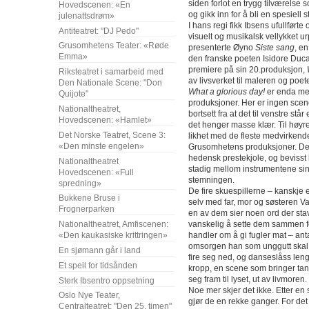
siden forlot en trygg tilværelse
Hovedscenen: «En
og gikk inn for å bli en spesiell 
julenattsdrøm»
I hans regi fikk Ibsens ufullførte
Antiteatret: "DJ Pedo"
visuelt og musikalsk vellykket 
Grusomhetens Teater: «Røde
presenterte Øyno
Siste sang
, e
Emma»
den franske poeten Isidore Duca
premiere på sin 20.produksjon,
Riksteatret i samarbeid med
av livsverket til maleren og poe
Den Nationale Scene: "Don
What a glorious day!
er enda mer
Quijote"
produksjoner. Her er ingen scen
Nationaltheatret,
bortsett fra at det til venstre stå
Hovedscenen: «Hamlet»
det henger masse klær. Til høyr
Det Norske Teatret, Scene 3:
likhet med de fleste medvirkende
«Den minste engelen»
Grusomhetens produksjoner. De
hedensk prestekjole, og bevisst
Nationaltheatret
stadig mellom instrumentene sin
Hovedscenen: «Full
stemningen.
spredning»
De fire skuespillerne – kanskje 
Bukkene Bruse i
selv med far, mor og søsteren Val
Frognerparken
en av dem sier noen ord der stav
vanskelig å sette dem sammen fo
Nationaltheatret, Amfiscenen:
handler om å gi fugler mat – ant
«Den kaukasiske krittringen»
omsorgen han som unggutt skal h
En sjømann går i land
fire seg ned, og danseslåss le
Et speil for tidsånden
kropp, en scene som bringer ta
seg fram til lyset, ut av livmoren.
Sterk Ibsentro oppsetning
Noe mer skjer det ikke. Etter en s
Oslo Nye Teater,
gjør de en rekke ganger. For de
Centralteatret: "Den 25. timen"