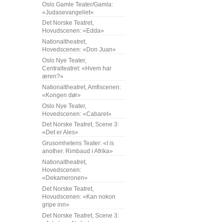
Oslo Gamle Teater/Gamla:
«Judasevangeliet»
Det Norske Teatret,
Hovudscenen: «Edda»
Nationaltheatret,
Hovedscenen: «Don Juan»
Oslo Nye Teater,
Centralteatret: «Hvem har
æren?»
Nationaltheatret, Amfiscenen:
«Kongen dør»
Oslo Nye Teater,
Hovedscenen: «Cabaret»
Det Norske Teatret, Scene 3:
«Det er Ales»
Grusomhetens Teater: «I is
another. Rimbaud i Afrika»
Nationaltheatret,
Hovedscenen:
«Dekameronen»
Det Norske Teatret,
Hovudscenen: «Kan nokon
gripe inn»
Det Norske Teatret, Scene 3: