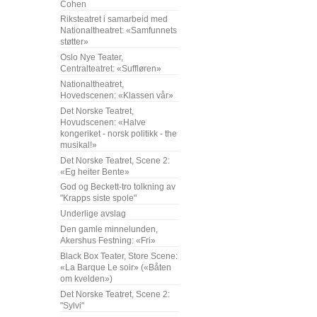
Cohen
Riksteatret i samarbeid med
Nationaltheatret: «Samfunnets
støtter»
Oslo Nye Teater,
Centralteatret: «Suffløren»
Nationaltheatret,
Hovedscenen: «Klassen vår»
Det Norske Teatret,
Hovudscenen: «Halve
kongeriket - norsk politikk - the
musikal!»
Det Norske Teatret, Scene 2:
«Eg heiter Bente»
God og Beckett-tro tolkning av
"Krapps siste spole"
Underlige avslag
Den gamle minnelunden,
Akershus Festning: «Fri»
Black Box Teater, Store Scene:
«La Barque Le soir» («Båten
om kvelden»)
Det Norske Teatret, Scene 2:
"Sylvi"