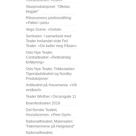
Stueproduksjoner: "Ofelias
begjær"
Riksscenens juleforestilling:
«Pøbel i pels»
Vega Scene: «Goliat»
Sentralen: I samarbeid med
Teater Innlandet viste Feil
Teater: «De kaller meg Påsan»
Oslo Nye Teater,
Centralteatret: «Rettsstridig
forføyning»
Oslo Nye Teater, Trikkestallen
Tigerstadsteatret og Nordby
Produksjoner:
Antiteatret på Hausmania: «Vill
vestkant»
Teater Winther i Oscarsgate 11
Ibsenfestivalen 2018
Det Norske Teatret,
Hovudscenen: «Peer Gynt»
Nationaltheatret, Malersalen:
"Hærmennene på Helgeland"
Nationaltheatret,