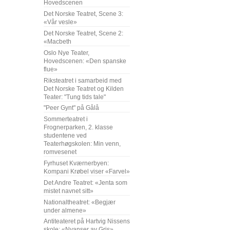
Hovedscenen
Det Norske Teatret, Scene 3:
«Vår vesle»
Det Norske Teatret, Scene 2:
«Macbeth
Oslo Nye Teater,
Hovedscenen: «Den spanske
flue»
Riksteatret i samarbeid med
Det Norske Teatret og Kilden
Teater: "Tung tids tale"
"Peer Gynt" på Gålå
Sommerteatret i
Frognerparken, 2. klasse
studentene ved
Teaterhøgskolen: Min venn,
romvesenet
Fyrhuset Kværnerbyen:
Kompani Krøbel viser «Farvel»
Det Andre Teatret: «Jenta som
mistet navnet sitt»
Nationaltheatret: «Begjær
under almene»
Antiteateret på Hartvig Nissens
skole: «Nyanser av Gris»