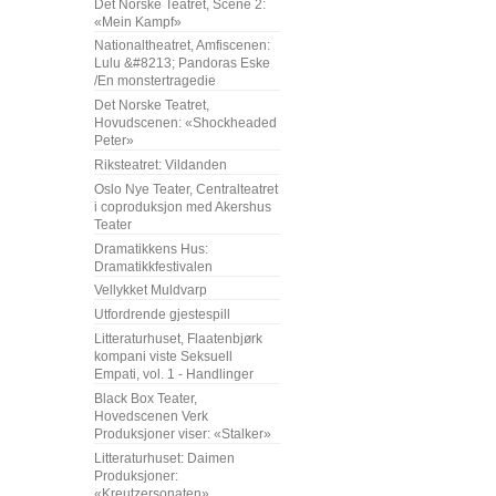
Det Norske Teatret, Scene 2:
«Mein Kampf»
Nationaltheatret, Amfiscenen:
Lulu &#8213; Pandoras Eske
/En monstertragedie
Det Norske Teatret,
Hovudscenen: «Shockheaded
Peter»
Riksteatret: Vildanden
Oslo Nye Teater, Centralteatret
i coproduksjon med Akershus
Teater
Dramatikkens Hus:
Dramatikkfestivalen
Vellykket Muldvarp
Utfordrende gjestespill
Litteraturhuset, Flaatenbjørk
kompani viste Seksuell
Empati, vol. 1 - Handlinger
Black Box Teater,
Hovedscenen Verk
Produksjoner viser: «Stalker»
Litteraturhuset: Daimen
Produksjoner:
«Kreutzersonaten»