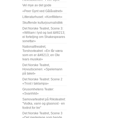
Vel mye av det gode
«Peer Gynt ved Gålåvatnet»
Litteraturhuset: «Konflikten»
Skuffende kulturjournalistikk
Det Norske Teatret, Scene 3:
«William i lyst og last &#8213;
ei forteljing om Shakespeares
sonettar»
Nationaltheatret,
Torshovteatret: «En får væra
som en er &#8213; en Ole
Ivars musikal»
Det Norske Teatret,
Hovudscenen: «Spelemann
på taket»
Det Norske Teatret: Scene 2
«Trost i taklampa»
Grusomhetens Teater:
«Svanhild»
Samovarteatret på Riksteatret:
"Vodka, vann og glasnost - en
foxtrot for tre"
Det Norske Teatret, Scene 3
«Det merkelege som hende