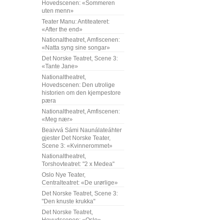
Hovedscenen: «Sommeren
uten menn»
Teater Manu: Antiteateret:
«After the end»
Nationaltheatret, Amfiscenen:
«Natta syng sine songar»
Det Norske Teatret, Scene 3:
«Tante Jane»
Nationaltheatret,
Hovedscenen: Den utrolige
historien om den kjempestore
pæra
Nationaltheatret, Amfiscenen:
«Meg nær»
Beaivvá Sámi Naunálateáhter
gjester Det Norske Teater,
Scene 3: «Kvinnerommet»
Nationaltheatret,
Torshovteatret: "2 x Medea"
Oslo Nye Teater,
Centralteatret: «De urørlige»
Det Norske Teatret, Scene 3:
"Den knuste krukka"
Det Norske Teatret,
Hovudscenen: «Oslo»