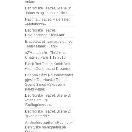
enke»
Det Norske Teatret, Scene 3:
Johnsen og Johnsen i live
Nationaltheatret, Malersalen:
«Motortown»
Det Norske Teatret,
Hovudscenen: "Tenk om"
Brageteatret i samarbeid med
Teater Manu: «Jeg!»
«Z'Humains!» - Théâtre du
Châtelet, Paris 1.12.2015
Black Box Teater: Krakk Noir
viser «Congress of Dreams»
Beaivvá Sámi Naunálateáhter
gjester Det Norske Teaters
Scene 3 med «Skoavdnji
(Nattskygge)»
Det Norske Teatret, Scene 3:
«Soga om Egil
Skallagrimsson»
Det Norske Teatret, Scene 2:
"Kven er redd?"
Antiteateret spiller «Reunion» i
Den tyske menigheten på