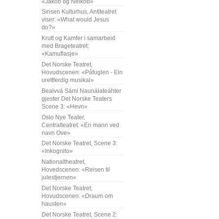
«Jakob og Neikob»
Sinsen Kulturhus, Antiteatret
viser: «What would Jesus
do?»
Krutt og Kamfer i samarbeid
med Brageteatret:
«Kamuflasje»
Det Norske Teatret,
Hovudscenen: «Påfuglen - Ein
urettferdig musikal»
Beaivvá Sámi Naunálateáhter
gjester Det Norske Teaters
Scene 3: «Hevn»
Oslo Nye Teater,
Centralteatret: «En mann ved
navn Ove»
Det Norske Teatret, Scene 3:
«Inkognito»
Nationaltheatret,
Hovedscenen: «Reisen til
julestjernen»
Det Norske Teatret,
Hovudscenen: «Draum om
hausten»
Det Norske Teatret, Scene 2: