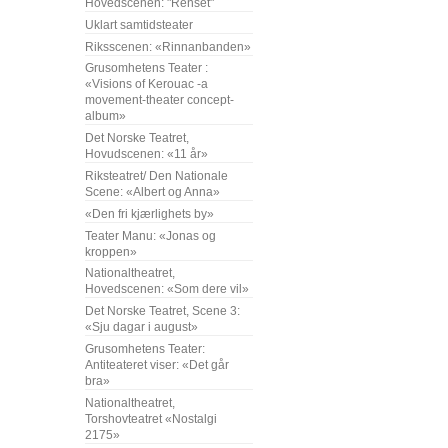
Hovedscenen: "Renset"
Uklart samtidsteater
Riksscenen: «Rinnanbanden»
Grusomhetens Teater :
«Visions of Kerouac -a
movement-theater concept-
album»
Det Norske Teatret,
Hovudscenen: «11 år»
Riksteatret/ Den Nationale
Scene: «Albert og Anna»
«Den fri kjærlighets by»
Teater Manu: «Jonas og
kroppen»
Nationaltheatret,
Hovedscenen: «Som dere vil»
Det Norske Teatret, Scene 3:
«Sju dagar i august»
Grusomhetens Teater:
Antiteateret viser: «Det går
bra»
Nationaltheatret,
Torshovteatret «Nostalgi
2175»