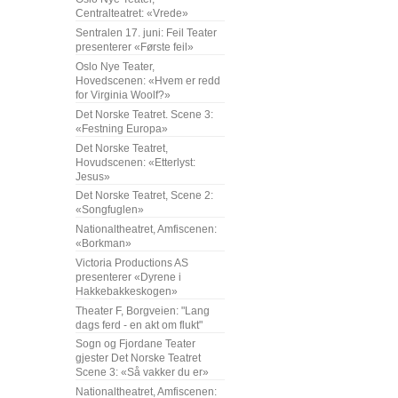
Centralteatret: «Vrede»
Sentralen 17. juni: Feil Teater
presenterer «Første feil»
Oslo Nye Teater,
Hovedscenen: «Hvem er redd
for Virginia Woolf?»
Det Norske Teatret. Scene 3:
«Festning Europa»
Det Norske Teatret,
Hovudscenen: «Etterlyst:
Jesus»
Det Norske Teatret, Scene 2:
«Songfuglen»
Nationaltheatret, Amfiscenen:
«Borkman»
Victoria Productions AS
presenterer «Dyrene i
Hakkebakkeskogen»
Theater F, Borgveien: "Lang
dags ferd - en akt om flukt"
Sogn og Fjordane Teater
gjester Det Norske Teatret
Scene 3: «Så vakker du er»
Nationaltheatret, Amfiscenen: