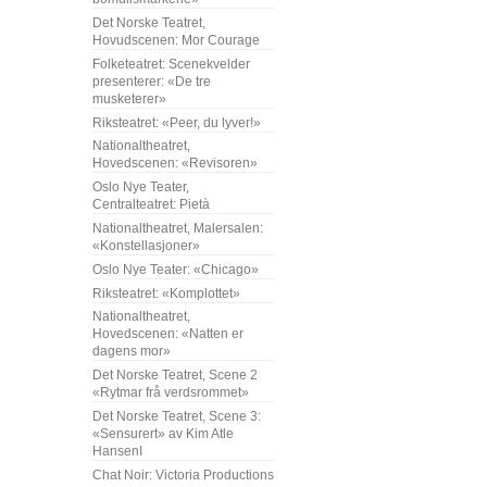
Det Norske Teatret,
Hovudscenen: Mor Courage
Folketeatret: Scenekvelder
presenterer: «De tre
musketerer»
Riksteatret: «Peer, du lyver!»
Nationaltheatret,
Hovedscenen: «Revisoren»
Oslo Nye Teater,
Centralteatret: Pietà
Nationaltheatret, Malersalen:
«Konstellasjoner»
Oslo Nye Teater: «Chicago»
Riksteatret: «Komplottet»
Nationaltheatret,
Hovedscenen: «Natten er
dagens mor»
Det Norske Teatret, Scene 2
«Rytmar frå verdsrommet»
Det Norske Teatret, Scene 3:
«Sensurert» av Kim Atle
HansenI
Chat Noir: Victoria Productions