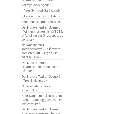
Vel mye av det gode
«Peer Gynt ved Gålåvatnet»
Litteraturhuset: «Konflikten»
Skuffende kulturjournalistikk
Det Norske Teatret, Scene 3:
«William i lyst og last &#8213;
ei forteljing om Shakespeares
sonettar»
Nationaltheatret,
Torshovteatret: «En får væra
som en er &#8213; en Ole
Ivars musikal»
Det Norske Teatret,
Hovudscenen: «Spelemann
på taket»
Det Norske Teatret: Scene 2
«Trost i taklampa»
Grusomhetens Teater:
«Svanhild»
Samovarteatret på Riksteatret:
"Vodka, vann og glasnost - en
foxtrot for tre"
Det Norske Teatret, Scene 3
«Det merkelege som hende