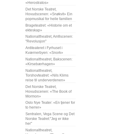
«Herostratos»
Det Norske Teatret,
Hovudscenen: «Snøkvit» Ein
popmusikal for heile familien
Brageteatret: «Historie om et
ekteskap»
Nationaltheatret, Amfiscenen:
"Revolusjon"
Antiteateret i Fyrhuset i
Kværnerbyen: «Snork»
Nationaltheatret, Bakscenen:
«Kirsebærhagen»
Nationaltheatret,
Torshovteatret: «Nils Klims
reise til underverdenen»
Det Norske Teatret,
Hovudscenen: «The Book of
Mormon»
Oslo Nye Teater: «En tjener for
to herrer»
Sentralen, Vega Scene og Det
Norske Teatret:"Jeg er ikke
her"
Nationaltheatret,