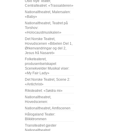
Oslo Nye Teater,
Centralteatret: «Trassalderen»
Nationaltheatret, Malersalen:
«Baby»
Nationaltheatret, Teatret på
Torshov:
«Holocaustmusikalen»
Det Norske Teatret,
Hovudscenen «Bibelen Del 1,
Ørkenvandringar og del 2,
Jesus frå Nasaret»
Folketeateret,
produsentselskapet
Scenekvelder Musikal viser:
«My Fair Lady»
Det Norske Teatret, Scene 2:
«Antichrist»
Riksteatret: «Søstra mi»
Nationaltheatret,
Hovedscenen:
Nationaltheatret, Amfiscenen
Hålogaland Teater:
Blikktrommen
Transiteatret gjester
Nationaltheatret,