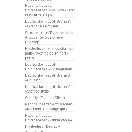
Nationaltheatret,
Hovedscenen: «deLillos - Livet
er en liten dings»
Det Norske Teatret, Scene 3:
«Over open avgrunn»
Grusomhetens Teater: Antonin
Artauds Revolusjonære
Budskap
Riksteatret: «Tvillingsjeler - en
jødisk flyktning og en norsk
poet»
Det Norske Teatret,
Hovudscenen: «Fossegrimen»
Det Norske Teatret, Scene 3:
«Eg Ik Ich I»
Det Norske Teatret, Scene 2:
«Stort og stygt»
Oslo Nye Teater: «Oliver»
Nationaltheatret, Amfiscenen:
«Kill them all! - Sørgespill»
Nationaltheatret,
Hovedscenen «Onkel Vanja»
Riksteatret: «Bedrag»