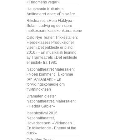
«Fridomens vegar»
Hausmania Kulturhus,
Antiteateret viser: «Én av fire
Riksteatret: «Heia Flåklypa -
Solan, Ludvig og den store
melkespannkastekonkurransen»
Oslo Nye Teater, Trikkestallen:
Fjerdeklasses Produksjoner
viser «Det enkleste er pistol
2016» - En musikalsk lesning
av Tramteatrets «Det enkleste
er pistol» fra 1981
Nationaltheatret Malersalen:
«Noen kommer til å komme
(Ah! Ah! Ah! Ah!)» En
forviklingskomedie om
flyktningkrisen
Dramaten gjester
Nationaltheatret, Malersalen:
«Hedda Gabler»
Ibsenfestival 2016
Nationaltheatret,
Hovedscenen: «Vildanden +
En folkefiende - Enemy of the
duck»
Oslo Nye Teater,