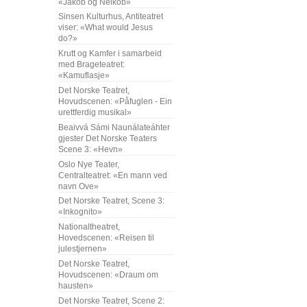
«Jakob og Neikob»
Sinsen Kulturhus, Antiteatret
viser: «What would Jesus
do?»
Krutt og Kamfer i samarbeid
med Brageteatret:
«Kamuflasje»
Det Norske Teatret,
Hovudscenen: «Påfuglen - Ein
urettferdig musikal»
Beaivvá Sámi Naunálateáhter
gjester Det Norske Teaters
Scene 3: «Hevn»
Oslo Nye Teater,
Centralteatret: «En mann ved
navn Ove»
Det Norske Teatret, Scene 3:
«Inkognito»
Nationaltheatret,
Hovedscenen: «Reisen til
julestjernen»
Det Norske Teatret,
Hovudscenen: «Draum om
hausten»
Det Norske Teatret, Scene 2: