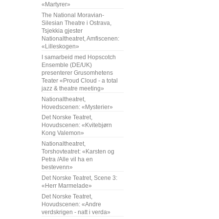
«Martyrer»
The National Moravian-
Silesian Theatre i Ostrava,
Tsjekkia gjester
Nationaltheatret, Amfiscenen:
«Lilleskogen»
I samarbeid med Hopscotch
Ensemble (DE/UK)
presenterer Grusomhetens
Teater «Proud Cloud - a total
jazz & theatre meeting»
Nationaltheatret,
Hovedscenen: «Mysterier»
Det Norske Teatret,
Hovudscenen: «Kvitebjørn
Kong Valemon»
Nationaltheatret,
Torshovteatret: «Karsten og
Petra /Alle vil ha en
bestevenn»
Det Norske Teatret, Scene 3:
«Herr Marmelade»
Det Norske Teatret,
Hovudscenen: «Andre
verdskrigen - natt i verda»