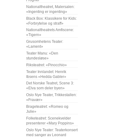
Frogner
Nationaltheatret, Malersalen:
«Ingenting er ingenting»
Black Box: Klassikere for Kids:
«Forbrytelse og straff»
Nationaltheatrets Amfiscene:
«Tigern»
Grusomhetens Teater:
«Lament»
Teater Manu: «Den
stundesløse»
Riksteatret: «Pinocchio»
Teater Innlandet: Henrik
Ibsens «Hedda Gabler»
Det Norske Teatret, Scene 3:
«Elva som deler byen»
Oslo Nye Teater, Trikkestallen:
«Fravær»
Brageteatret: «Romeo og
Julie»
Folketeatret: Scenekvelder
presenterer «Mary Poppins»
Oslo Nye Teater: Teaterkonsert
med sanger av Leonard