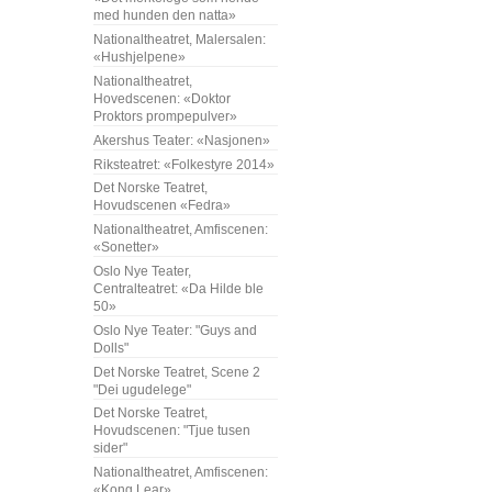
med hunden den natta»
Nationaltheatret, Malersalen:
«Hushjelpene»
Nationaltheatret,
Hovedscenen: «Doktor
Proktors prompepulver»
Akershus Teater: «Nasjonen»
Riksteatret: «Folkestyre 2014»
Det Norske Teatret,
Hovudscenen «Fedra»
Nationaltheatret, Amfiscenen:
«Sonetter»
Oslo Nye Teater,
Centralteatret: «Da Hilde ble
50»
Oslo Nye Teater: "Guys and
Dolls"
Det Norske Teatret, Scene 2
"Dei ugudelege"
Det Norske Teatret,
Hovudscenen: "Tjue tusen
sider"
Nationaltheatret, Amfiscenen:
«Kong Lear»