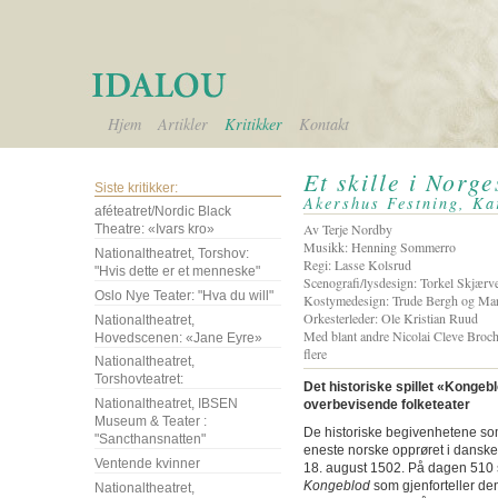
Hjem
Artikler
Kritikker
Kontakt
Et skille i Norge
Siste kritikker:
Akershus Festning, K
aféteatret/Nordic Black
Av Terje Nordby
Theatre: «Ivars kro»
Musikk: Henning Sommerro
Nationaltheatret, Torshov:
Regi: Lasse Kolsrud
"Hvis dette er et menneske"
Scenografi/lysdesign: Torkel Skjærv
Oslo Nye Teater: "Hva du will"
Kostymedesign: Trude Bergh og Mar
Orkesterleder: Ole Kristian Ruud
Nationaltheatret,
Med blant andre Nicolai Cleve Broc
Hovedscenen: «Jane Eyre»
flere
Nationaltheatret,
Torshovteatret:
Det historiske spillet «Kongeb
Nationaltheatret, IBSEN
overbevisende folketeater
Museum & Teater :
De historiske begivenhetene som
"Sancthansnatten"
eneste norske opprøret i danskeu
Ventende kvinner
18. august 1502. På dagen 510 s
Kongeblod
som gjenforteller de
Nationaltheatret,