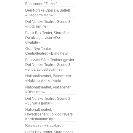
Bakscenen:"Fatzer"
Den Norske Opera & Ballett:
«Flaggermusen»
Det Norske Teatret, Scene 3:
«Fuck my life»
Black Box Teater, Store Scene:
De utvalgte viser «De
utvalgte»
Oslo Nye Teater,
Centralteatret: «Blind hevn»
Beaivvás Sámi Teáhter gjester
Det Norske Teatret, Scene 3
«Silbajávri/Sølvvannet»
Nationaltheatret, Bakscenen:
«Hakkebakkekrakket»
Nationaltheatret, Amfiscenen
«Disputten»
Det Norske Teatret, Scene 2,
«33 variasjonar»
Nationaltheatret,
Hovedscenen: Folk og røvere i
Kardemomme by
Riksteatret: «Blackbird»
Black Box Teater, Store Scene