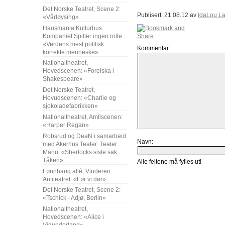
Det Norske Teatret, Scene 2:
Publisert: 21.08.12 av
IdaLou L
«Vårløysing»
Hausmania Kulturhus:
Kompaniet Spiller ingen rolle :
«Verdens mest politisk
Kommentar:
korrekte menneske»
Nationaltheatret,
Hovedscenen: «Forelska i
Shakespeare»
Det Norske Teatret,
Hovudscenen: «Charlie og
sjokoladefabrikken»
Nationaltheatret, Amfiscenen:
«Harper Regan»
Robsrud og DeaN i samarbeid
Navn:
med Akerhus Teater: Teater
Manu: «Sherlocks siste sak:
Tåken»
Alle feltene må fylles ut!
Lønnhaug allé, Vinderen:
Antiteatret: «Før vi dør»
Det Norske Teatret, Scene 2:
«Tschick - Adjø, Berlin»
Nationaltheatret,
Hovedscenen: «Alice i