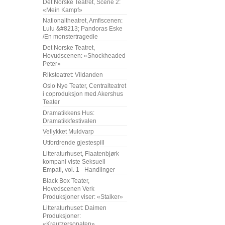
Det Norske Teatret, Scene 2:
«Mein Kampf»
Nationaltheatret, Amfiscenen:
Lulu &#8213; Pandoras Eske
/En monstertragedie
Det Norske Teatret,
Hovudscenen: «Shockheaded
Peter»
Riksteatret: Vildanden
Oslo Nye Teater, Centralteatret
i coproduksjon med Akershus
Teater
Dramatikkens Hus:
Dramatikkfestivalen
Vellykket Muldvarp
Utfordrende gjestespill
Litteraturhuset, Flaatenbjørk
kompani viste Seksuell
Empati, vol. 1 - Handlinger
Black Box Teater,
Hovedscenen Verk
Produksjoner viser: «Stalker»
Litteraturhuset: Daimen
Produksjoner:
«Kreutzersonaten»