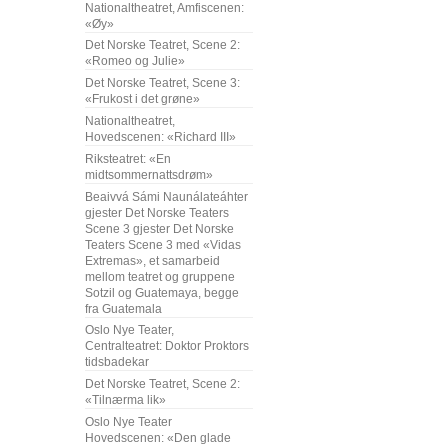
Nationaltheatret, Amfiscenen:
«Øy»
Det Norske Teatret, Scene 2:
«Romeo og Julie»
Det Norske Teatret, Scene 3:
«Frukost i det grøne»
Nationaltheatret,
Hovedscenen: «Richard III»
Riksteatret: «En
midtsommernattsdrøm»
Beaivvá Sámi Naunálateáhter
gjester Det Norske Teaters
Scene 3 gjester Det Norske
Teaters Scene 3 med «Vidas
Extremas», et samarbeid
mellom teatret og gruppene
Sotzil og Guatemaya, begge
fra Guatemala
Oslo Nye Teater,
Centralteatret: Doktor Proktors
tidsbadekar
Det Norske Teatret, Scene 2:
«Tilnærma lik»
Oslo Nye Teater
Hovedscenen: «Den glade