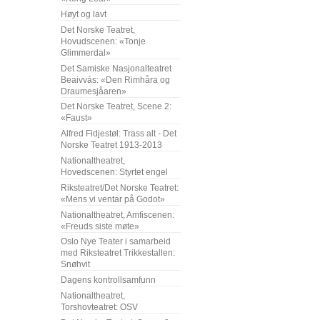
Høyt og lavt
Det Norske Teatret,
Hovudscenen: «Tonje
Glimmerdal»
Det Samiske Nasjonalteatret
Beaivvás: «Den Rimhåra og
Draumesjåaren»
Det Norske Teatret, Scene 2:
«Faust»
Alfred Fidjestøl: Trass alt - Det
Norske Teatret 1913-2013
Nationaltheatret,
Hovedscenen: Styrtet engel
Riksteatret/Det Norske Teatret:
«Mens vi ventar på Godot»
Nationaltheatret, Amfiscenen:
«Freuds siste møte»
Oslo Nye Teater i samarbeid
med Riksteatret Trikkestallen:
Snøhvit
Dagens kontrollsamfunn
Nationaltheatret,
Torshovteatret: OSV