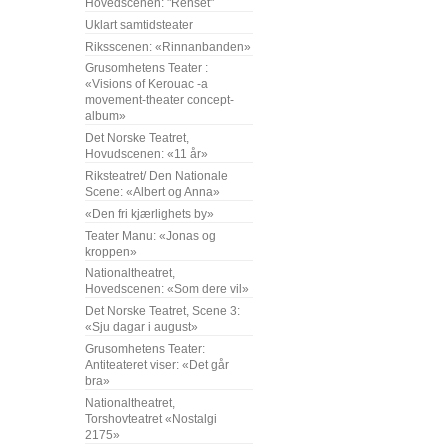
Hovedscenen: "Renset"
Uklart samtidsteater
Riksscenen: «Rinnanbanden»
Grusomhetens Teater :
«Visions of Kerouac -a
movement-theater concept-
album»
Det Norske Teatret,
Hovudscenen: «11 år»
Riksteatret/ Den Nationale
Scene: «Albert og Anna»
«Den fri kjærlighets by»
Teater Manu: «Jonas og
kroppen»
Nationaltheatret,
Hovedscenen: «Som dere vil»
Det Norske Teatret, Scene 3:
«Sju dagar i august»
Grusomhetens Teater:
Antiteateret viser: «Det går
bra»
Nationaltheatret,
Torshovteatret «Nostalgi
2175»