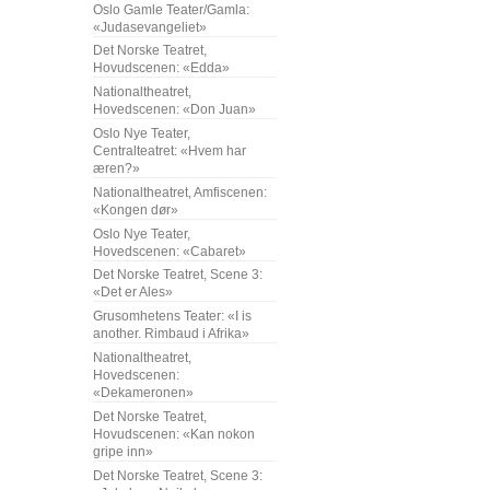
Oslo Gamle Teater/Gamla:
«Judasevangeliet»
Det Norske Teatret,
Hovudscenen: «Edda»
Nationaltheatret,
Hovedscenen: «Don Juan»
Oslo Nye Teater,
Centralteatret: «Hvem har
æren?»
Nationaltheatret, Amfiscenen:
«Kongen dør»
Oslo Nye Teater,
Hovedscenen: «Cabaret»
Det Norske Teatret, Scene 3:
«Det er Ales»
Grusomhetens Teater: «I is
another. Rimbaud i Afrika»
Nationaltheatret,
Hovedscenen:
«Dekameronen»
Det Norske Teatret,
Hovudscenen: «Kan nokon
gripe inn»
Det Norske Teatret, Scene 3: