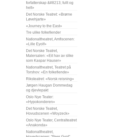
forfatterskap &#8213; fullt og
helt»
Det Norske Teatret: «Brørne
Løvehjarte»
«Journey to the East»
Tre ulike folkefiender
Nationaltheatret, Amfiscenen:
«Lille Eyolf»
Det Norske Teatret,
Malersalen: «Eit hav av slike
som Kaspar Hauser»
Nationaltheatret, Teatret på
Torshov: «En folkefiende»
Riksteatret: «Norsk reisning»
Jørgen Haugan Dommedag
og djevlepakt
Oslo Nye Teater:
«Hypokonderen»
Det Norske Teatret,
Hovudscenen «Woyzeck»
Oslo Nye Teater, Centralteatret
«Anakonda»
Nationaltheatret,
Hovedscenen: "Peer Gynt"