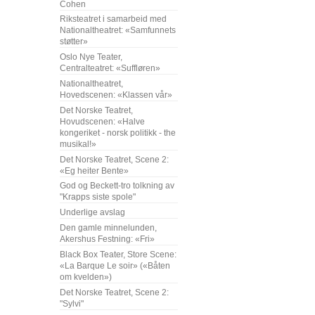
Cohen
Riksteatret i samarbeid med
Nationaltheatret: «Samfunnets
støtter»
Oslo Nye Teater,
Centralteatret: «Suffløren»
Nationaltheatret,
Hovedscenen: «Klassen vår»
Det Norske Teatret,
Hovudscenen: «Halve
kongeriket - norsk politikk - the
musikal!»
Det Norske Teatret, Scene 2:
«Eg heiter Bente»
God og Beckett-tro tolkning av
"Krapps siste spole"
Underlige avslag
Den gamle minnelunden,
Akershus Festning: «Fri»
Black Box Teater, Store Scene:
«La Barque Le soir» («Båten
om kvelden»)
Det Norske Teatret, Scene 2:
"Sylvi"