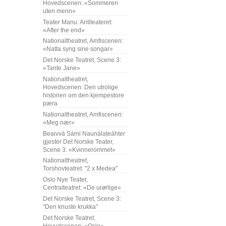
Hovedscenen: «Sommeren
uten menn»
Teater Manu: Antiteateret:
«After the end»
Nationaltheatret, Amfiscenen:
«Natta syng sine songar»
Det Norske Teatret, Scene 3:
«Tante Jane»
Nationaltheatret,
Hovedscenen: Den utrolige
historien om den kjempestore
pæra
Nationaltheatret, Amfiscenen:
«Meg nær»
Beaivvá Sámi Naunálateáhter
gjester Det Norske Teater,
Scene 3: «Kvinnerommet»
Nationaltheatret,
Torshovteatret: "2 x Medea"
Oslo Nye Teater,
Centralteatret: «De urørlige»
Det Norske Teatret, Scene 3:
"Den knuste krukka"
Det Norske Teatret,
Hovudscenen: «Oslo»