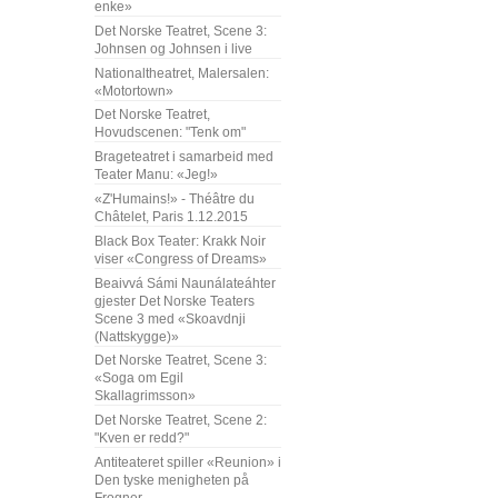
enke»
Det Norske Teatret, Scene 3:
Johnsen og Johnsen i live
Nationaltheatret, Malersalen:
«Motortown»
Det Norske Teatret,
Hovudscenen: "Tenk om"
Brageteatret i samarbeid med
Teater Manu: «Jeg!»
«Z'Humains!» - Théâtre du
Châtelet, Paris 1.12.2015
Black Box Teater: Krakk Noir
viser «Congress of Dreams»
Beaivvá Sámi Naunálateáhter
gjester Det Norske Teaters
Scene 3 med «Skoavdnji
(Nattskygge)»
Det Norske Teatret, Scene 3:
«Soga om Egil
Skallagrimsson»
Det Norske Teatret, Scene 2:
"Kven er redd?"
Antiteateret spiller «Reunion» i
Den tyske menigheten på