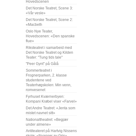
Hovedscenen
Det Norske Teatret, Scene 3:
«Vår vesle»
Det Norske Teatret, Scene 2:
«Macbeth
Oslo Nye Teater,
Hovedscenen: «Den spanske
flue»
Riksteatret i samarbeid med
Det Norske Teatret og Kilden
Teater: "Tung tids tale"
"Peer Gynt" på Gålå
Sommerteatret i
Frognerparken, 2. klasse
studentene ved
Teaterhøgskolen: Min venn,
romvesenet
Fyrhuset Kværnerbyen:
Kompani Krøbel viser «Farvel»
Det Andre Teatret: «Jenta som
mistet navnet sitt»
Nationaltheatret: «Begjær
under almene»
Antiteateret på Hartvig Nissens
skole: «Nyanser av Gris»