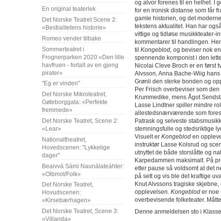
og alvor forenes til en helhet. I
En original teaterlek
for en ironisk distanse som får 
gamle historien, og det modern
Det Norske Teatret Scene 2:
tekstens aktualitet. Han har også
«Bestialitetens historie»
vittige og tidløse musikkteater-i
Romeo vender tilbake
kommentarer til handlingen. H
Sommerteatret i
til
Kongeblod,
og beviser nok en
Frognerparken 2020:«Den lille
spennende komponist i den lette
havfruen - fortalt av en gjeng
Nicolai Cleve Broch er en først tv
pirater»
Alvsson, Anna Bache-Wiig hans
Grønli den sterke bonden og op
"Eg er vinden"
Per Frisch overbeviser som den 
Det Norske Mikroteatret,
Krummedike, mens Ågot Sendsta
Gøteborggata: «Perfekte
Lasse Lindtner spiller mindre ro
fremmede»
allestedsnærværende som forest
Patrask og selveste stabsmusikko
Det Norske Teatret, Scene 2:
stemningsfulle og stedsriktige ly
«Lear»
Visuelt er
Kongeblod
en opplev
Nationaltheatret,
instruktør Lasse Kolsrud og sce
Hovedscenen: "Lykkelige
utnyttet de både storslåtte og 
dager"
Karpedammen maksimalt. På prem
Beaivvá Sámi Naunálateáhter:
etter pause så voldsomt at det 
«Olbmot/Folk»
på sett og vis ble det kraftige 
Knut Alvssons tragiske skjebne, o
Det Norske Teatret,
opplevelsen.
Kongeblod
er noe 
Hovudscenen:
overbevisende folketeater. Måtte 
«Kirsebærhagen»
Det Norske Teatret, Scene 3:
Denne anmeldelsen sto i Klasse
«Villanda»