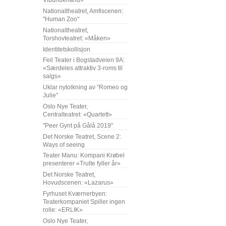
Vidunderland»
Nationaltheatret, Amfiscenen:
"Human Zoo"
Nationaltheatret,
Torshovteatret: «Måken»
Identitetskollisjon
Feil Teater i Bogstadveien 9A:
«Særdeles attraktiv 3-roms til
salgs»
Uklar nytolkning av "Romeo og
Julie"
Oslo Nye Teater,
Centralteatret: «Quartett»
"Peer Gynt på Gålå 2019"
Det Norske Teatret, Scene 2:
Ways of seeing
Teater Manu: Kompani Krøbel
presenterer «Trulte fyller år»
Det Norske Teatret,
Hovudscenen: «Lazarus»
Fyrhuset Kværnerbyen:
Teaterkompaniet Spiller ingen
rolle: «ERLIK»
Oslo Nye Teater,