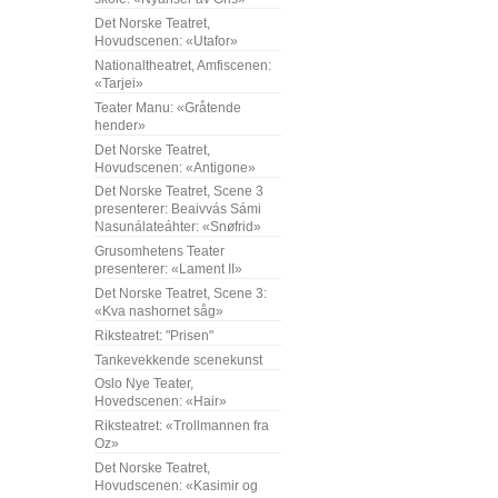
Det Norske Teatret,
Hovudscenen: «Utafor»
Nationaltheatret, Amfiscenen:
«Tarjei»
Teater Manu: «Gråtende
hender»
Det Norske Teatret,
Hovudscenen: «Antigone»
Det Norske Teatret, Scene 3
presenterer: Beaivvás Sámi
Nasunálateáhter: «Snøfrid»
Grusomhetens Teater
presenterer: «Lament II»
Det Norske Teatret, Scene 3:
«Kva nashornet såg»
Riksteatret: "Prisen"
Tankevekkende scenekunst
Oslo Nye Teater,
Hovedscenen: «Hair»
Riksteatret: «Trollmannen fra
Oz»
Det Norske Teatret,
Hovudscenen: «Kasimir og