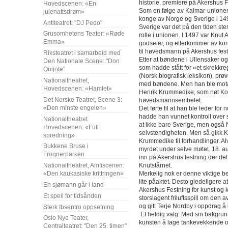
historie, premiere på Akershus F
Hovedscenen: «En
Som en følge av Kalmar-unione
julenattsdrøm»
konge av Norge og Sverige i 14
Antiteatret: "DJ Pedo"
Sverige var det på den tiden s
Grusomhetens Teater: «Røde
rolle i unionen. I 1497 var Knut
Emma»
godseier, og etterkommer av kon
til høvedsmann på Akershus fest
Riksteatret i samarbeid med
Etter at bøndene i Ullensaker o
Den Nationale Scene: "Don
som hadde stått for «et skrekkre
Quijote"
(Norsk biografisk leksikon), prø
Nationaltheatret,
med bøndene. Men han ble mota
Hovedscenen: «Hamlet»
Henrik Krummedike, som nøt Kon
Det Norske Teatret, Scene 3:
høvedsmannsembetet.
«Den minste engelen»
Det førte til at han ble leder fo
hadde han vunnet kontroll over s
Nationaltheatret
at ikke bare Sverige, men også N
Hovedscenen: «Full
selvstendigheten. Men så gikk 
spredning»
Krummedike til forhandlinger. Alv
Bukkene Bruse i
myrdet under selve møtet. 18. a
Frognerparken
inn på Akershus festning der det b
Knutstårnet.
Nationaltheatret, Amfiscenen:
Merkelig nok er denne viktige be
«Den kaukasiske krittringen»
lite påaktet. Desto gledeligere at
En sjømann går i land
Akershus Festning for kunst og kultu
Et speil for tidsånden
storslagent friluftsspill om den
og gitt Terje Nordby i oppdrag å 
Sterk Ibsentro oppsetning
Et heldig valg: Med sin bakgrun
Oslo Nye Teater,
kunsten å lage tankevekkende o
Centralteatret: "Den 25. timen"