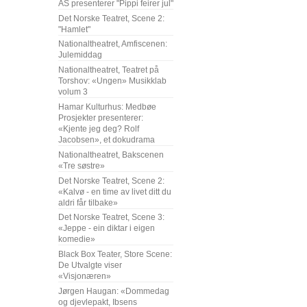
AS presenterer "Pippi feirer jul"
Det Norske Teatret, Scene 2:
"Hamlet"
Nationaltheatret, Amfiscenen:
Julemiddag
Nationaltheatret, Teatret på
Torshov: «Ungen» Musikklab
volum 3
Hamar Kulturhus: Medbøe
Prosjekter presenterer:
«Kjente jeg deg? Rolf
Jacobsen», et dokudrama
Nationaltheatret, Bakscenen
«Tre søstre»
Det Norske Teatret, Scene 2:
«Kalvø - en time av livet ditt du
aldri får tilbake»
Det Norske Teatret, Scene 3:
«Jeppe - ein diktar i eigen
komedie»
Black Box Teater, Store Scene:
De Utvalgte viser
«Visjonæren»
Jørgen Haugan: «Dommedag
og djevlepakt, Ibsens