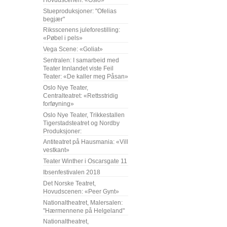
Stueproduksjoner: "Ofelias
begjær"
Riksscenens juleforestilling:
«Pøbel i pels»
Vega Scene: «Goliat»
Sentralen: I samarbeid med
Teater Innlandet viste Feil
Teater: «De kaller meg Påsan»
Oslo Nye Teater,
Centralteatret: «Rettsstridig
forføyning»
Oslo Nye Teater, Trikkestallen
Tigerstadsteatret og Nordby
Produksjoner:
Antiteatret på Hausmania: «Vill
vestkant»
Teater Winther i Oscarsgate 11
Ibsenfestivalen 2018
Det Norske Teatret,
Hovudscenen: «Peer Gynt»
Nationaltheatret, Malersalen:
"Hærmennene på Helgeland"
Nationaltheatret,