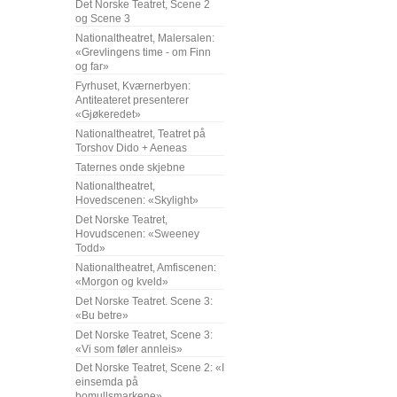
Det Norske Teatret, Scene 2
og Scene 3
Nationaltheatret, Malersalen:
«Grevlingens time - om Finn
og far»
Fyrhuset, Kværnerbyen:
Antiteateret presenterer
«Gjøkeredet»
Nationaltheatret, Teatret på
Torshov Dido + Aeneas
Taternes onde skjebne
Nationaltheatret,
Hovedscenen: «Skylight»
Det Norske Teatret,
Hovudscenen: «Sweeney
Todd»
Nationaltheatret, Amfiscenen:
«Morgon og kveld»
Det Norske Teatret. Scene 3:
«Bu betre»
Det Norske Teatret, Scene 3:
«Vi som føler annleis»
Det Norske Teatret, Scene 2: «I
einsemda på
bomullsmarkene»