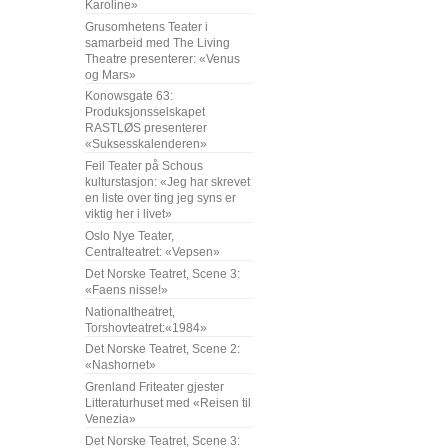
Karoline»
Grusomhetens Teater i
samarbeid med The Living
Theatre presenterer: «Venus
og Mars»
Konowsgate 63:
Produksjonsselskapet
RASTLØS presenterer
«Suksesskalenderen»
Feil Teater på Schous
kulturstasjon: «Jeg har skrevet
en liste over ting jeg syns er
viktig her i livet»
Oslo Nye Teater,
Centralteatret: «Vepsen»
Det Norske Teatret, Scene 3:
«Faens nisse!»
Nationaltheatret,
Torshovteatret:«1984»
Det Norske Teatret, Scene 2:
«Nashornet»
Grenland Friteater gjester
Litteraturhuset med «Reisen til
Venezia»
Det Norske Teatret, Scene 3: