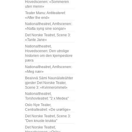
Hovedscenen: «Sommeren
uten menn»
Teater Manu: Antiteateret:
«After the end»
Nationaltheatret, Amfiscenen:
«Natta syng sine songar»
Det Norske Teatret, Scene 3:
«Tante Jane»
Nationaltheatret,
Hovedscenen: Den utrolige
historien om den kjempestore
pæra
Nationaltheatret, Amfiscenen:
«Meg nær»
Beaivvá Sámi Naunálateáhter
gjester Det Norske Teater,
Scene 3: «Kvinnerommet»
Nationaltheatret,
Torshovteatret: "2 x Medea"
Oslo Nye Teater,
Centralteatret: «De urørlige»
Det Norske Teatret, Scene 3:
"Den knuste krukka"
Det Norske Teatret,
Hovudscenen: «Oslo»