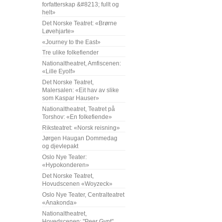
forfatterskap &#8213; fullt og
helt»
Det Norske Teatret: «Brørne
Løvehjarte»
«Journey to the East»
Tre ulike folkefiender
Nationaltheatret, Amfiscenen:
«Lille Eyolf»
Det Norske Teatret,
Malersalen: «Eit hav av slike
som Kaspar Hauser»
Nationaltheatret, Teatret på
Torshov: «En folkefiende»
Riksteatret: «Norsk reisning»
Jørgen Haugan Dommedag
og djevlepakt
Oslo Nye Teater:
«Hypokonderen»
Det Norske Teatret,
Hovudscenen «Woyzeck»
Oslo Nye Teater, Centralteatret
«Anakonda»
Nationaltheatret,
Hovedscenen: "Peer Gynt"