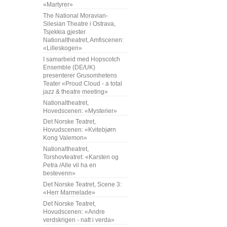
«Martyrer»
The National Moravian-
Silesian Theatre i Ostrava,
Tsjekkia gjester
Nationaltheatret, Amfiscenen:
«Lilleskogen»
I samarbeid med Hopscotch
Ensemble (DE/UK)
presenterer Grusomhetens
Teater «Proud Cloud - a total
jazz & theatre meeting»
Nationaltheatret,
Hovedscenen: «Mysterier»
Det Norske Teatret,
Hovudscenen: «Kvitebjørn
Kong Valemon»
Nationaltheatret,
Torshovteatret: «Karsten og
Petra /Alle vil ha en
bestevenn»
Det Norske Teatret, Scene 3:
«Herr Marmelade»
Det Norske Teatret,
Hovudscenen: «Andre
verdskrigen - natt i verda»