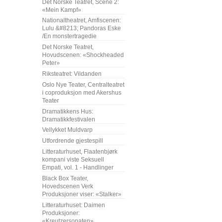
Det Norske Teatret, Scene 2:
«Mein Kampf»
Nationaltheatret, Amfiscenen:
Lulu &#8213; Pandoras Eske
/En monstertragedie
Det Norske Teatret,
Hovudscenen: «Shockheaded
Peter»
Riksteatret: Vildanden
Oslo Nye Teater, Centralteatret
i coproduksjon med Akershus
Teater
Dramatikkens Hus:
Dramatikkfestivalen
Vellykket Muldvarp
Utfordrende gjestespill
Litteraturhuset, Flaatenbjørk
kompani viste Seksuell
Empati, vol. 1 - Handlinger
Black Box Teater,
Hovedscenen Verk
Produksjoner viser: «Stalker»
Litteraturhuset: Daimen
Produksjoner:
«Kreutzersonaten»