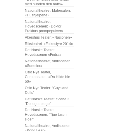
med hunden den natta»
Nationaltheatret, Malersalen:
«Hushjelpene»
Nationaltheatret,
Hovedscenen: «Doktor
Proktors prompepulver»
Akershus Teater: «Nasjonen»
Riksteatret: «Folkestyre 2014»
Det Norske Teatret,
Hovudscenen «Fedra»
Nationaltheatret, Amfiscenen:
«Sonetter»
Oslo Nye Teater,
Centralteatret: «Da Hilde ble
50»
Oslo Nye Teater: "Guys and
Dolls"
Det Norske Teatret, Scene 2
"Dei ugudelege"
Det Norske Teatret,
Hovudscenen: "Tjue tusen
sider"
Nationaltheatret, Amfiscenen:
«Kong Lear»