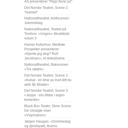
AS presenterer "Pippi feirer jul"
Det Norske Teatret, Scene 2:
"Hamlet"
Nationaltheatret, Amfiscenen:
Julemiddag
Nationaltheatret, Teatret på
Torshov: «Ungen» Musikklab
volum 3
Hamar Kulturhus: Medbøe
Prosjekter presenterer:
«Kjente jeg deg? Rolf
Jacobsen», et dokudrama
Nationaltheatret, Bakscenen
«Tre søstre»
Det Norske Teatret, Scene 2:
«Kalvø - en time av livet ditt du
aldri får tilbake»
Det Norske Teatret, Scene 3:
«Jeppe - ein diktar i eigen
komedie»
Black Box Teater, Store Scene:
De Utvalgte viser
«Visjonæren»
Jørgen Haugan: «Dommedag
og djevlepakt, Ibsens