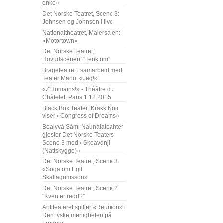
enke»
Det Norske Teatret, Scene 3:
Johnsen og Johnsen i live
Nationaltheatret, Malersalen:
«Motortown»
Det Norske Teatret,
Hovudscenen: "Tenk om"
Brageteatret i samarbeid med
Teater Manu: «Jeg!»
«Z'Humains!» - Théâtre du
Châtelet, Paris 1.12.2015
Black Box Teater: Krakk Noir
viser «Congress of Dreams»
Beaivvá Sámi Naunálateáhter
gjester Det Norske Teaters
Scene 3 med «Skoavdnji
(Nattskygge)»
Det Norske Teatret, Scene 3:
«Soga om Egil
Skallagrimsson»
Det Norske Teatret, Scene 2:
"Kven er redd?"
Antiteateret spiller «Reunion» i
Den tyske menigheten på