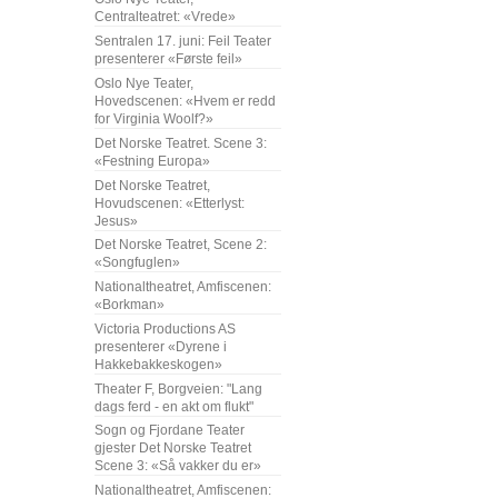
Centralteatret: «Vrede»
Sentralen 17. juni: Feil Teater
presenterer «Første feil»
Oslo Nye Teater,
Hovedscenen: «Hvem er redd
for Virginia Woolf?»
Det Norske Teatret. Scene 3:
«Festning Europa»
Det Norske Teatret,
Hovudscenen: «Etterlyst:
Jesus»
Det Norske Teatret, Scene 2:
«Songfuglen»
Nationaltheatret, Amfiscenen:
«Borkman»
Victoria Productions AS
presenterer «Dyrene i
Hakkebakkeskogen»
Theater F, Borgveien: "Lang
dags ferd - en akt om flukt"
Sogn og Fjordane Teater
gjester Det Norske Teatret
Scene 3: «Så vakker du er»
Nationaltheatret, Amfiscenen: