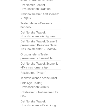
Det Norske Teatret,
Hovudscenen: «Utafor»
Nationaltheatret, Amfiscenen:
«Tarjei»
Teater Manu: «Gråtende
hender»
Det Norske Teatret,
Hovudscenen: «Antigone»
Det Norske Teatret, Scene 3
presenterer: Beaivvás Sámi
Nasunálateáhter: «Snøfrid»
Grusomhetens Teater
presenterer: «Lament II»
Det Norske Teatret, Scene 3:
«Kva nashornet såg»
Riksteatret: "Prisen"
Tankevekkende scenekunst
Oslo Nye Teater,
Hovedscenen: «Hair»
Riksteatret: «Trollmannen fra
Oz»
Det Norske Teatret,
Hovudscenen: «Kasimir og