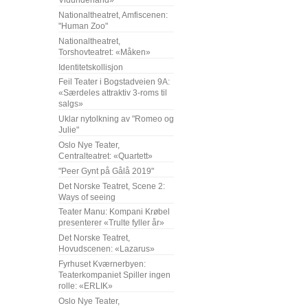
Vidunderland»
Nationaltheatret, Amfiscenen:
"Human Zoo"
Nationaltheatret,
Torshovteatret: «Måken»
Identitetskollisjon
Feil Teater i Bogstadveien 9A:
«Særdeles attraktiv 3-roms til
salgs»
Uklar nytolkning av "Romeo og
Julie"
Oslo Nye Teater,
Centralteatret: «Quartett»
"Peer Gynt på Gålå 2019"
Det Norske Teatret, Scene 2:
Ways of seeing
Teater Manu: Kompani Krøbel
presenterer «Trulte fyller år»
Det Norske Teatret,
Hovudscenen: «Lazarus»
Fyrhuset Kværnerbyen:
Teaterkompaniet Spiller ingen
rolle: «ERLIK»
Oslo Nye Teater,