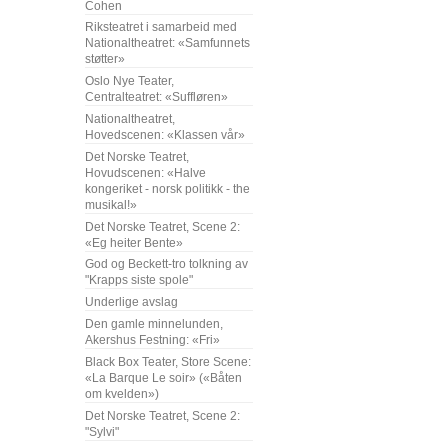
Cohen
Riksteatret i samarbeid med
Nationaltheatret: «Samfunnets
støtter»
Oslo Nye Teater,
Centralteatret: «Suffløren»
Nationaltheatret,
Hovedscenen: «Klassen vår»
Det Norske Teatret,
Hovudscenen: «Halve
kongeriket - norsk politikk - the
musikal!»
Det Norske Teatret, Scene 2:
«Eg heiter Bente»
God og Beckett-tro tolkning av
"Krapps siste spole"
Underlige avslag
Den gamle minnelunden,
Akershus Festning: «Fri»
Black Box Teater, Store Scene:
«La Barque Le soir» («Båten
om kvelden»)
Det Norske Teatret, Scene 2:
"Sylvi"