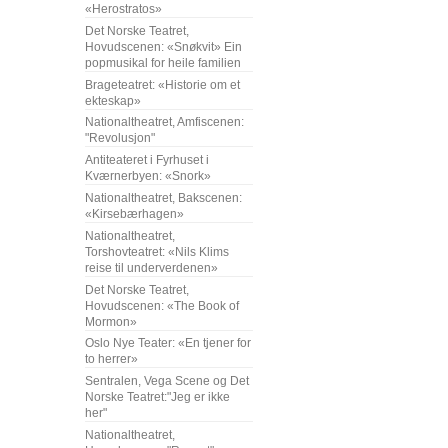
«Herostratos»
Det Norske Teatret,
Hovudscenen: «Snøkvit» Ein
popmusikal for heile familien
Brageteatret: «Historie om et
ekteskap»
Nationaltheatret, Amfiscenen:
"Revolusjon"
Antiteateret i Fyrhuset i
Kværnerbyen: «Snork»
Nationaltheatret, Bakscenen:
«Kirsebærhagen»
Nationaltheatret,
Torshovteatret: «Nils Klims
reise til underverdenen»
Det Norske Teatret,
Hovudscenen: «The Book of
Mormon»
Oslo Nye Teater: «En tjener for
to herrer»
Sentralen, Vega Scene og Det
Norske Teatret:"Jeg er ikke
her"
Nationaltheatret,