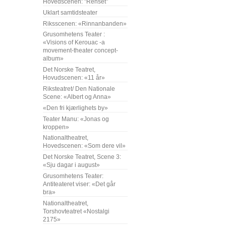
Hovedscenen: "Renset"
Uklart samtidsteater
Riksscenen: «Rinnanbanden»
Grusomhetens Teater :
«Visions of Kerouac -a
movement-theater concept-
album»
Det Norske Teatret,
Hovudscenen: «11 år»
Riksteatret/ Den Nationale
Scene: «Albert og Anna»
«Den fri kjærlighets by»
Teater Manu: «Jonas og
kroppen»
Nationaltheatret,
Hovedscenen: «Som dere vil»
Det Norske Teatret, Scene 3:
«Sju dagar i august»
Grusomhetens Teater:
Antiteateret viser: «Det går
bra»
Nationaltheatret,
Torshovteatret «Nostalgi
2175»