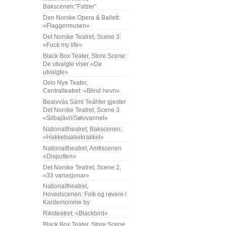
Bakscenen:"Fatzer"
Den Norske Opera & Ballett:
«Flaggermusen»
Det Norske Teatret, Scene 3:
«Fuck my life»
Black Box Teater, Store Scene:
De utvalgte viser «De
utvalgte»
Oslo Nye Teater,
Centralteatret: «Blind hevn»
Beaivvás Sámi Teáhter gjester
Det Norske Teatret, Scene 3
«Silbajávri/Sølvvannet»
Nationaltheatret, Bakscenen:
«Hakkebakkekrakket»
Nationaltheatret, Amfiscenen
«Disputten»
Det Norske Teatret, Scene 2,
«33 variasjonar»
Nationaltheatret,
Hovedscenen: Folk og røvere i
Kardemomme by
Riksteatret: «Blackbird»
Black Box Teater, Store Scene