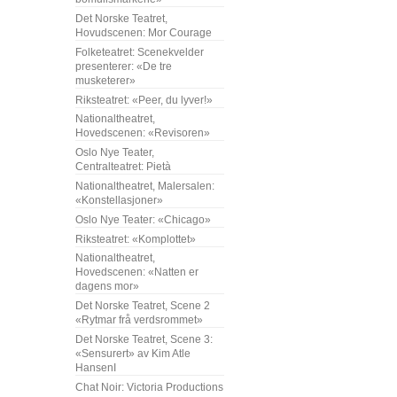
Det Norske Teatret,
Hovudscenen: Mor Courage
Folketeatret: Scenekvelder
presenterer: «De tre
musketerer»
Riksteatret: «Peer, du lyver!»
Nationaltheatret,
Hovedscenen: «Revisoren»
Oslo Nye Teater,
Centralteatret: Pietà
Nationaltheatret, Malersalen:
«Konstellasjoner»
Oslo Nye Teater: «Chicago»
Riksteatret: «Komplottet»
Nationaltheatret,
Hovedscenen: «Natten er
dagens mor»
Det Norske Teatret, Scene 2
«Rytmar frå verdsrommet»
Det Norske Teatret, Scene 3:
«Sensurert» av Kim Atle
HansenI
Chat Noir: Victoria Productions