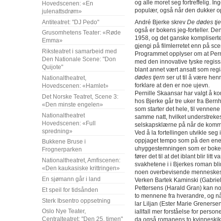
og alle moret seg fortreffelig. In
Hovedscenen: «En
populær, også når den dukker o
julenattsdrøm»
Antiteatret: "DJ Pedo"
André Bjerke skrev
De dødes tje
også er bokens jeg-forteller. Den
Grusomhetens Teater: «Røde
1958, og det ganske kompliserte 
Emma»
gjengi på filmlerretet enn på sc
Riksteatret i samarbeid med
Programmet opplyser om at Pern
Den Nationale Scene: "Don
med den innovative tyske regis
Quijote"
blant annet vært ansatt som regi
dødes tjern
ser ut til å være hen
Nationaltheatret,
forklare at den er noe ujevn.
Hovedscenen: «Hamlet»
Pernille Skaansar har valgt å k
Det Norske Teatret, Scene 3:
hos Bjerke går tre uker fra Ber
«Den minste engelen»
som starter det hele, til vennene 
Nationaltheatret
samme natt, hvilket understreke
Hovedscenen: «Full
selskapsklærne på når de kommer
spredning»
Ved å la fortellingen utvikle seg 
oppjaget tempo som på den ene s
Bukkene Bruse i
uhyggestemningen som er boken
Frognerparken
fører det til at det iblant blir li
Nationaltheatret, Amfiscenen:
svakhetene i i Bjerkes roman blir
«Den kaukasiske krittringen»
noen overbevisende menneskesk
En sjømann går i land
Verken Bartek Kaminski (Gabrie
Pettersens (Harald Gran) kan noe
Et speil for tidsånden
to mennene fra hverandre, og når
Sterk Ibsentro oppsetning
lar Liljan (Ester Marie Grenersen
Oslo Nye Teater,
iallfall mer forståelse for person
Centralteatret: "Den 25. timen"
da også romanens to kvinneskikkel