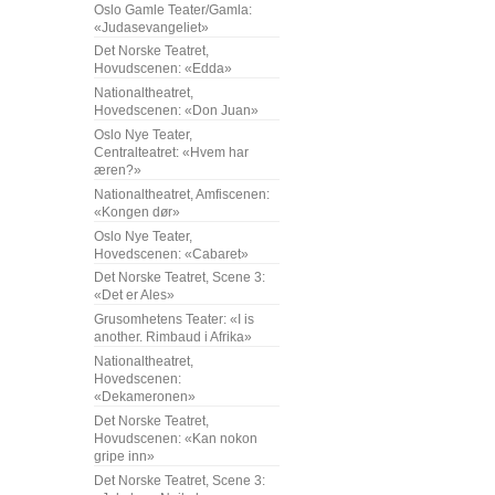
Oslo Gamle Teater/Gamla:
«Judasevangeliet»
Det Norske Teatret,
Hovudscenen: «Edda»
Nationaltheatret,
Hovedscenen: «Don Juan»
Oslo Nye Teater,
Centralteatret: «Hvem har
æren?»
Nationaltheatret, Amfiscenen:
«Kongen dør»
Oslo Nye Teater,
Hovedscenen: «Cabaret»
Det Norske Teatret, Scene 3:
«Det er Ales»
Grusomhetens Teater: «I is
another. Rimbaud i Afrika»
Nationaltheatret,
Hovedscenen:
«Dekameronen»
Det Norske Teatret,
Hovudscenen: «Kan nokon
gripe inn»
Det Norske Teatret, Scene 3: