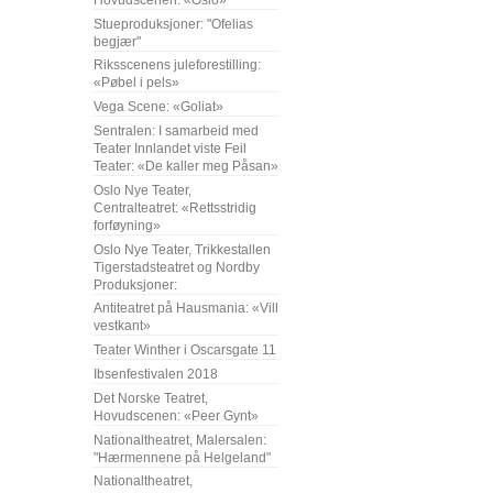
Stueproduksjoner: "Ofelias
begjær"
Riksscenens juleforestilling:
«Pøbel i pels»
Vega Scene: «Goliat»
Sentralen: I samarbeid med
Teater Innlandet viste Feil
Teater: «De kaller meg Påsan»
Oslo Nye Teater,
Centralteatret: «Rettsstridig
forføyning»
Oslo Nye Teater, Trikkestallen
Tigerstadsteatret og Nordby
Produksjoner:
Antiteatret på Hausmania: «Vill
vestkant»
Teater Winther i Oscarsgate 11
Ibsenfestivalen 2018
Det Norske Teatret,
Hovudscenen: «Peer Gynt»
Nationaltheatret, Malersalen:
"Hærmennene på Helgeland"
Nationaltheatret,