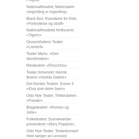
Frogner
Nationaltheatret, Malersalen:
«Ingenting er ingenting»
Black Box: Klassikere for Kids:
«Forbrytelse og straff»
Nationaltheatrets Amfiscene:
«Tigern»
Grusomhetens Teater:
«Lament»
Teater Manu: «Den
stundesløse»
Riksteatret: «Pinocchio»
Teater Innlandet: Henrik
Ibsens «Hedda Gabler»
Det Norske Teatret, Scene 3:
«Elva som deler byen»
Oslo Nye Teater, Trikkestallen:
«Fravær»
Brageteatret: «Romeo og
Julie»
Folketeatret: Scenekvelder
presenterer «Mary Poppins»
Oslo Nye Teater: Teaterkonsert
med sanger av Leonard