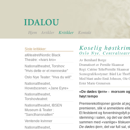
Hjem
Artikler
Kritikker
Kontakt
Koselig høstkri
Siste kritikker:
Oslo Nye, Centralteatr
aféteatret/Nordic Black
Av Bernhard Borge
Theatre: «Ivars kro»
Dramatisert av Pernille Skaansar
Nationaltheatret, Torshov:
Regi: Catrine Telle/Pernille Skaansar
"Hvis dette er et menneske"
Scenografi/kostymer: Bård Lie Thor
Oslo Nye Teater: "Hva du will"
Med blant andre Emil Johnsen, Ole G
Ester Marie Grenersen
Nationaltheatret,
Hovedscenen: «Jane Eyre»
«De dødes tjern» - morsom og 
Nationaltheatret,
høyt tempo
Torshovteatret:
Premierekollisjoner gjorde at jeg
Nationaltheatret, IBSEN
premieren, slik vi anmeldere elle
Museum & Teater :
Et feststemt og forventningsfylt
"Sancthansnatten"
stemning i salen, og det var derf
Ventende kvinner
sammen med «vanlige» tilskuere.
De dødes tjern
, det var full sal
Nationaltheatret,