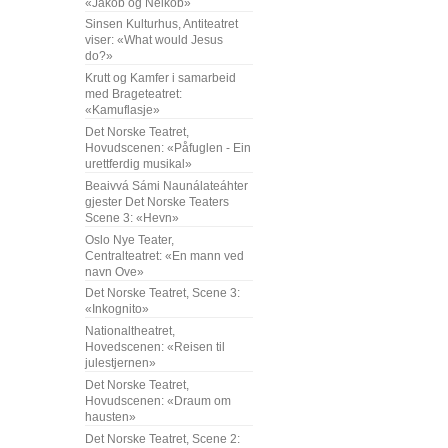
«Jakob og Neikob»
Sinsen Kulturhus, Antiteatret
viser: «What would Jesus
do?»
Krutt og Kamfer i samarbeid
med Brageteatret:
«Kamuflasje»
Det Norske Teatret,
Hovudscenen: «Påfuglen - Ein
urettferdig musikal»
Beaivvá Sámi Naunálateáhter
gjester Det Norske Teaters
Scene 3: «Hevn»
Oslo Nye Teater,
Centralteatret: «En mann ved
navn Ove»
Det Norske Teatret, Scene 3:
«Inkognito»
Nationaltheatret,
Hovedscenen: «Reisen til
julestjernen»
Det Norske Teatret,
Hovudscenen: «Draum om
hausten»
Det Norske Teatret, Scene 2: