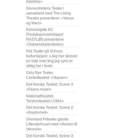
Karoline»
Grusomhetens Teater i
samarbeid med The Living
Theatre presenterer: «Venus
og Mars»
Konowsgate 63:
Produksjonsselskapet
RASTLØS presenterer
«Suksesskalenderen»
Feil Teater på Schous
kulturstasjon: «Jeg har skrevet
en liste over ting jeg syns er
viktig her i livet»
Oslo Nye Teater,
Centralteatret: «Vepsen»
Det Norske Teatret, Scene 3:
«Faens nisse!»
Nationaltheatret,
Torshovteatret:«1984»
Det Norske Teatret, Scene 2:
«Nashornet»
Grenland Friteater gjester
Litteraturhuset med «Reisen til
Venezia»
Det Norske Teatret, Scene 3: