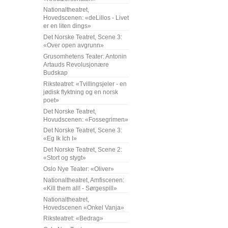
Nationaltheatret,
Hovedscenen: «deLillos - Livet
er en liten dings»
Det Norske Teatret, Scene 3:
«Over open avgrunn»
Grusomhetens Teater: Antonin
Artauds Revolusjonære
Budskap
Riksteatret: «Tvillingsjeler - en
jødisk flyktning og en norsk
poet»
Det Norske Teatret,
Hovudscenen: «Fossegrimen»
Det Norske Teatret, Scene 3:
«Eg Ik Ich I»
Det Norske Teatret, Scene 2:
«Stort og stygt»
Oslo Nye Teater: «Oliver»
Nationaltheatret, Amfiscenen:
«Kill them all! - Sørgespill»
Nationaltheatret,
Hovedscenen «Onkel Vanja»
Riksteatret: «Bedrag»