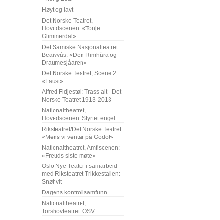
Høyt og lavt
Det Norske Teatret,
Hovudscenen: «Tonje
Glimmerdal»
Det Samiske Nasjonalteatret
Beaivvás: «Den Rimhåra og
Draumesjåaren»
Det Norske Teatret, Scene 2:
«Faust»
Alfred Fidjestøl: Trass alt - Det
Norske Teatret 1913-2013
Nationaltheatret,
Hovedscenen: Styrtet engel
Riksteatret/Det Norske Teatret:
«Mens vi ventar på Godot»
Nationaltheatret, Amfiscenen:
«Freuds siste møte»
Oslo Nye Teater i samarbeid
med Riksteatret Trikkestallen:
Snøhvit
Dagens kontrollsamfunn
Nationaltheatret,
Torshovteatret: OSV