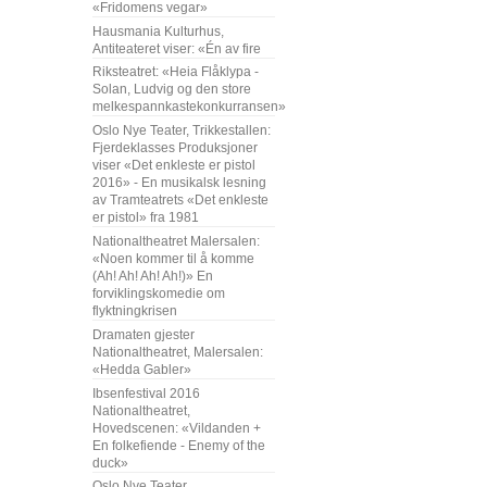
«Fridomens vegar»
Hausmania Kulturhus,
Antiteateret viser: «Én av fire
Riksteatret: «Heia Flåklypa -
Solan, Ludvig og den store
melkespannkastekonkurransen»
Oslo Nye Teater, Trikkestallen:
Fjerdeklasses Produksjoner
viser «Det enkleste er pistol
2016» - En musikalsk lesning
av Tramteatrets «Det enkleste
er pistol» fra 1981
Nationaltheatret Malersalen:
«Noen kommer til å komme
(Ah! Ah! Ah! Ah!)» En
forviklingskomedie om
flyktningkrisen
Dramaten gjester
Nationaltheatret, Malersalen:
«Hedda Gabler»
Ibsenfestival 2016
Nationaltheatret,
Hovedscenen: «Vildanden +
En folkefiende - Enemy of the
duck»
Oslo Nye Teater,