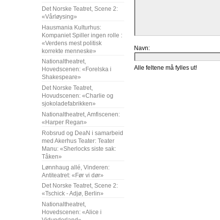
Det Norske Teatret, Scene 2:
«Vårløysing»
Hausmania Kulturhus:
Kompaniet Spiller ingen rolle :
«Verdens mest politisk
Navn:
korrekte menneske»
Nationaltheatret,
Alle feltene må fylles ut!
Hovedscenen: «Forelska i
Shakespeare»
Det Norske Teatret,
Hovudscenen: «Charlie og
sjokoladefabrikken»
Nationaltheatret, Amfiscenen:
«Harper Regan»
Robsrud og DeaN i samarbeid
med Akerhus Teater: Teater
Manu: «Sherlocks siste sak:
Tåken»
Lønnhaug allé, Vinderen:
Antiteatret: «Før vi dør»
Det Norske Teatret, Scene 2:
«Tschick - Adjø, Berlin»
Nationaltheatret,
Hovedscenen: «Alice i