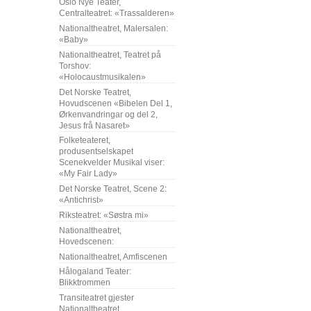
Oslo Nye Teater,
Centralteatret: «Trassalderen»
Nationaltheatret, Malersalen:
«Baby»
Nationaltheatret, Teatret på
Torshov:
«Holocaustmusikalen»
Det Norske Teatret,
Hovudscenen «Bibelen Del 1,
Ørkenvandringar og del 2,
Jesus frå Nasaret»
Folketeateret,
produsentselskapet
Scenekvelder Musikal viser:
«My Fair Lady»
Det Norske Teatret, Scene 2:
«Antichrist»
Riksteatret: «Søstra mi»
Nationaltheatret,
Hovedscenen:
Nationaltheatret, Amfiscenen
Hålogaland Teater:
Blikktrommen
Transiteatret gjester
Nationaltheatret,