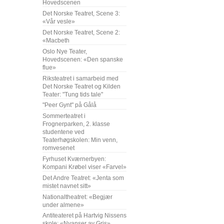
Hovedscenen
Det Norske Teatret, Scene 3:
«Vår vesle»
Det Norske Teatret, Scene 2:
«Macbeth
Oslo Nye Teater,
Hovedscenen: «Den spanske
flue»
Riksteatret i samarbeid med
Det Norske Teatret og Kilden
Teater: "Tung tids tale"
"Peer Gynt" på Gålå
Sommerteatret i
Frognerparken, 2. klasse
studentene ved
Teaterhøgskolen: Min venn,
romvesenet
Fyrhuset Kværnerbyen:
Kompani Krøbel viser «Farvel»
Det Andre Teatret: «Jenta som
mistet navnet sitt»
Nationaltheatret: «Begjær
under almene»
Antiteateret på Hartvig Nissens
skole: «Nyanser av Gris»