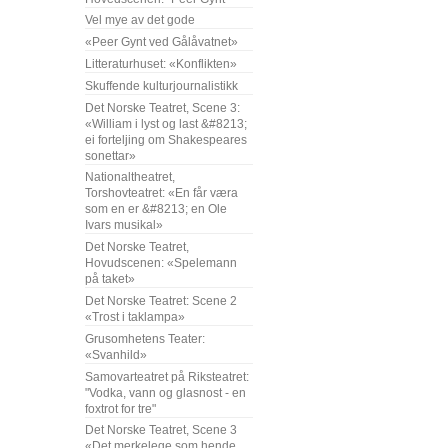
Vel mye av det gode
«Peer Gynt ved Gålåvatnet»
Litteraturhuset: «Konflikten»
Skuffende kulturjournalistikk
Det Norske Teatret, Scene 3:
«William i lyst og last &#8213;
ei forteljing om Shakespeares
sonettar»
Nationaltheatret,
Torshovteatret: «En får væra
som en er &#8213; en Ole
Ivars musikal»
Det Norske Teatret,
Hovudscenen: «Spelemann
på taket»
Det Norske Teatret: Scene 2
«Trost i taklampa»
Grusomhetens Teater:
«Svanhild»
Samovarteatret på Riksteatret:
"Vodka, vann og glasnost - en
foxtrot for tre"
Det Norske Teatret, Scene 3
«Det merkelege som hende