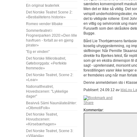
særdeles konvensjonelt maskulin
En original teaterlek
Men det er ikke så viktig. Det som
Det Norske Teatret Scene 2:
velspilt underholdningsteater, 
«Bestialitetens historie»
det to viktigste rollene: Emil J
en vittig og selvironisk ung mann
Romeo vender tilbake
Furuseth som den skråsikre dete
Sommerteatret i
Bugge.
Frognerparken 2020:«Den lille
havfruen - fortalt av en gjeng
Bård Lie Thorbjørnsens fantasie
pirater»
koselig uhyggestemning, og imp
skiftninger. Når Pernille Skaansar
"Eg er vinden"
direkte fra Bjerkes tekst, får re
Det Norske Mikroteatret,
som gir en ekstra dimensjon til 
Gøteborggata: «Perfekte
sagt - upretensiøst, morsomt un
fremmede»
forestillingen varer ikke lenger 
Det Norske Teatret, Scene 2:
er fremdeles ung når man forlater
«Lear»
Denne anmeldelsen sto i Klass
Nationaltheatret,
Publisert: 24.09.12 av
IdaLou L
Hovedscenen: "Lykkelige
dager"
Beaivvá Sámi Naunálateáhter:
«Olbmot/Folk»
Kommentar:
Det Norske Teatret,
Hovudscenen:
«Kirsebærhagen»
Det Norske Teatret, Scene 3:
«Villanda»