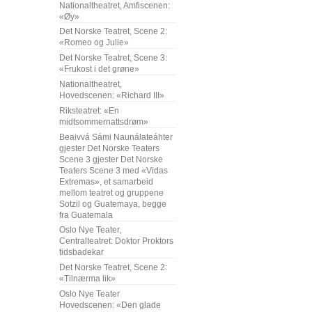
Nationaltheatret, Amfiscenen:
«Øy»
Det Norske Teatret, Scene 2:
«Romeo og Julie»
Det Norske Teatret, Scene 3:
«Frukost i det grøne»
Nationaltheatret,
Hovedscenen: «Richard III»
Riksteatret: «En
midtsommernattsdrøm»
Beaivvá Sámi Naunálateáhter
gjester Det Norske Teaters
Scene 3 gjester Det Norske
Teaters Scene 3 med «Vidas
Extremas», et samarbeid
mellom teatret og gruppene
Sotzil og Guatemaya, begge
fra Guatemala
Oslo Nye Teater,
Centralteatret: Doktor Proktors
tidsbadekar
Det Norske Teatret, Scene 2:
«Tilnærma lik»
Oslo Nye Teater
Hovedscenen: «Den glade