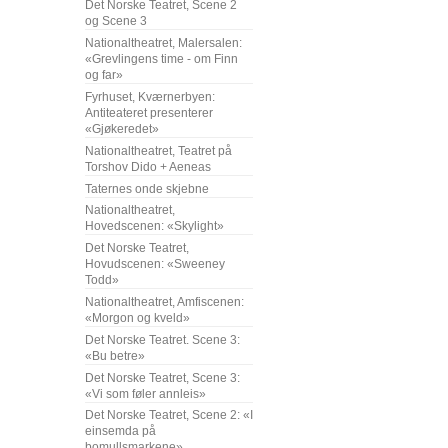
Det Norske Teatret, Scene 2
og Scene 3
Nationaltheatret, Malersalen:
«Grevlingens time - om Finn
og far»
Fyrhuset, Kværnerbyen:
Antiteateret presenterer
«Gjøkeredet»
Nationaltheatret, Teatret på
Torshov Dido + Aeneas
Taternes onde skjebne
Nationaltheatret,
Hovedscenen: «Skylight»
Det Norske Teatret,
Hovudscenen: «Sweeney
Todd»
Nationaltheatret, Amfiscenen:
«Morgon og kveld»
Det Norske Teatret. Scene 3:
«Bu betre»
Det Norske Teatret, Scene 3:
«Vi som føler annleis»
Det Norske Teatret, Scene 2: «I
einsemda på
bomullsmarkene»