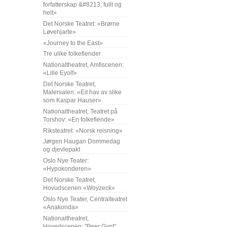
forfatterskap &#8213; fullt og
helt»
Det Norske Teatret: «Brørne
Løvehjarte»
«Journey to the East»
Tre ulike folkefiender
Nationaltheatret, Amfiscenen:
«Lille Eyolf»
Det Norske Teatret,
Malersalen: «Eit hav av slike
som Kaspar Hauser»
Nationaltheatret, Teatret på
Torshov: «En folkefiende»
Riksteatret: «Norsk reisning»
Jørgen Haugan Dommedag
og djevlepakt
Oslo Nye Teater:
«Hypokonderen»
Det Norske Teatret,
Hovudscenen «Woyzeck»
Oslo Nye Teater, Centralteatret
«Anakonda»
Nationaltheatret,
Hovedscenen: "Peer Gynt"