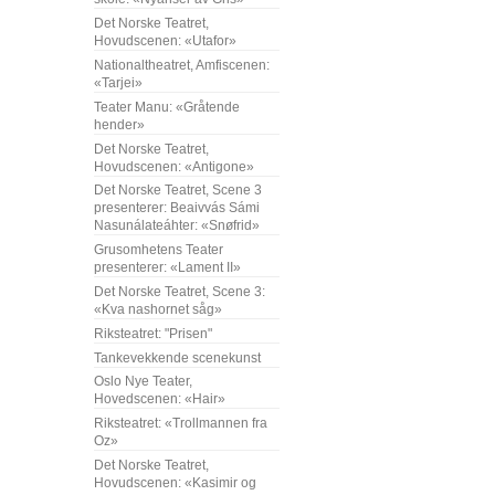
Det Norske Teatret,
Hovudscenen: «Utafor»
Nationaltheatret, Amfiscenen:
«Tarjei»
Teater Manu: «Gråtende
hender»
Det Norske Teatret,
Hovudscenen: «Antigone»
Det Norske Teatret, Scene 3
presenterer: Beaivvás Sámi
Nasunálateáhter: «Snøfrid»
Grusomhetens Teater
presenterer: «Lament II»
Det Norske Teatret, Scene 3:
«Kva nashornet såg»
Riksteatret: "Prisen"
Tankevekkende scenekunst
Oslo Nye Teater,
Hovedscenen: «Hair»
Riksteatret: «Trollmannen fra
Oz»
Det Norske Teatret,
Hovudscenen: «Kasimir og