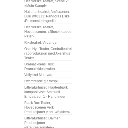
Det Norske Teatret, Scene 2:
«Mein Kampf»
Nationaltheatret, Amfiscenen:
Lulu &#8213; Pandoras Eske
/En monstertragedie
Det Norske Teatret,
Hovudscenen: «Shockheaded
Peter»
Riksteatret: Vildanden
Oslo Nye Teater, Centralteatret
i coproduksjon med Akershus
Teater
Dramatikkens Hus:
Dramatikkfestivalen
Vellykket Muldvarp
Utfordrende gjestespill
Litteraturhuset, Flaatenbjørk
kompani viste Seksuell
Empati, vol. 1 - Handlinger
Black Box Teater,
Hovedscenen Verk
Produksjoner viser: «Stalker»
Litteraturhuset: Daimen
Produksjoner:
«Kreutzersonaten»