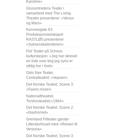
Karoline»
Grusomhetens Teater i
samarbeid med The Living
Theatre presenterer: «Venus
og Mars»
Konowsgate 63:
Produksjonsselskapet
RASTLØS presenterer
«Suksesskalenderen»
Feil Teater på Schous
kulturstasjon: «Jeg har skrevet
en liste over ting jeg syns er
viktig her i livet»
Oslo Nye Teater,
Centralteatret: «Vepsen»
Det Norske Teatret, Scene 3:
«Faens nisse!»
Nationaltheatret,
Torshovteatret:«1984»
Det Norske Teatret, Scene 2:
«Nashornet»
Grenland Friteater gjester
Litteraturhuset med «Reisen til
Venezia»
Det Norske Teatret, Scene 3: