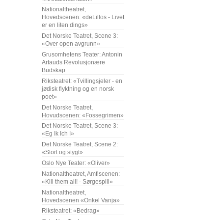
Nationaltheatret,
Hovedscenen: «deLillos - Livet
er en liten dings»
Det Norske Teatret, Scene 3:
«Over open avgrunn»
Grusomhetens Teater: Antonin
Artauds Revolusjonære
Budskap
Riksteatret: «Tvillingsjeler - en
jødisk flyktning og en norsk
poet»
Det Norske Teatret,
Hovudscenen: «Fossegrimen»
Det Norske Teatret, Scene 3:
«Eg Ik Ich I»
Det Norske Teatret, Scene 2:
«Stort og stygt»
Oslo Nye Teater: «Oliver»
Nationaltheatret, Amfiscenen:
«Kill them all! - Sørgespill»
Nationaltheatret,
Hovedscenen «Onkel Vanja»
Riksteatret: «Bedrag»