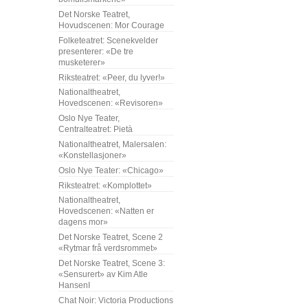
Det Norske Teatret,
Hovudscenen: Mor Courage
Folketeatret: Scenekvelder
presenterer: «De tre
musketerer»
Riksteatret: «Peer, du lyver!»
Nationaltheatret,
Hovedscenen: «Revisoren»
Oslo Nye Teater,
Centralteatret: Pietà
Nationaltheatret, Malersalen:
«Konstellasjoner»
Oslo Nye Teater: «Chicago»
Riksteatret: «Komplottet»
Nationaltheatret,
Hovedscenen: «Natten er
dagens mor»
Det Norske Teatret, Scene 2
«Rytmar frå verdsrommet»
Det Norske Teatret, Scene 3:
«Sensurert» av Kim Atle
HansenI
Chat Noir: Victoria Productions