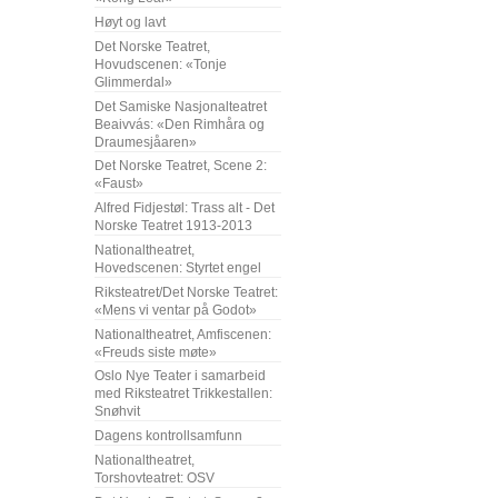
Høyt og lavt
Det Norske Teatret,
Hovudscenen: «Tonje
Glimmerdal»
Det Samiske Nasjonalteatret
Beaivvás: «Den Rimhåra og
Draumesjåaren»
Det Norske Teatret, Scene 2:
«Faust»
Alfred Fidjestøl: Trass alt - Det
Norske Teatret 1913-2013
Nationaltheatret,
Hovedscenen: Styrtet engel
Riksteatret/Det Norske Teatret:
«Mens vi ventar på Godot»
Nationaltheatret, Amfiscenen:
«Freuds siste møte»
Oslo Nye Teater i samarbeid
med Riksteatret Trikkestallen:
Snøhvit
Dagens kontrollsamfunn
Nationaltheatret,
Torshovteatret: OSV