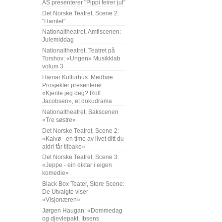
AS presenterer "Pippi feirer jul"
Det Norske Teatret, Scene 2:
"Hamlet"
Nationaltheatret, Amfiscenen:
Julemiddag
Nationaltheatret, Teatret på
Torshov: «Ungen» Musikklab
volum 3
Hamar Kulturhus: Medbøe
Prosjekter presenterer:
«Kjente jeg deg? Rolf
Jacobsen», et dokudrama
Nationaltheatret, Bakscenen
«Tre søstre»
Det Norske Teatret, Scene 2:
«Kalvø - en time av livet ditt du
aldri får tilbake»
Det Norske Teatret, Scene 3:
«Jeppe - ein diktar i eigen
komedie»
Black Box Teater, Store Scene:
De Utvalgte viser
«Visjonæren»
Jørgen Haugan: «Dommedag
og djevlepakt, Ibsens