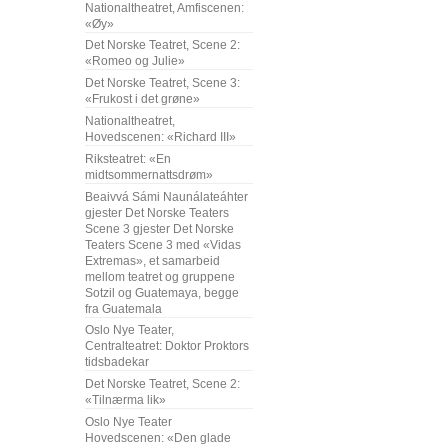
Nationaltheatret, Amfiscenen:
«Øy»
Det Norske Teatret, Scene 2:
«Romeo og Julie»
Det Norske Teatret, Scene 3:
«Frukost i det grøne»
Nationaltheatret,
Hovedscenen: «Richard III»
Riksteatret: «En
midtsommernattsdrøm»
Beaivvá Sámi Naunálateáhter
gjester Det Norske Teaters
Scene 3 gjester Det Norske
Teaters Scene 3 med «Vidas
Extremas», et samarbeid
mellom teatret og gruppene
Sotzil og Guatemaya, begge
fra Guatemala
Oslo Nye Teater,
Centralteatret: Doktor Proktors
tidsbadekar
Det Norske Teatret, Scene 2:
«Tilnærma lik»
Oslo Nye Teater
Hovedscenen: «Den glade