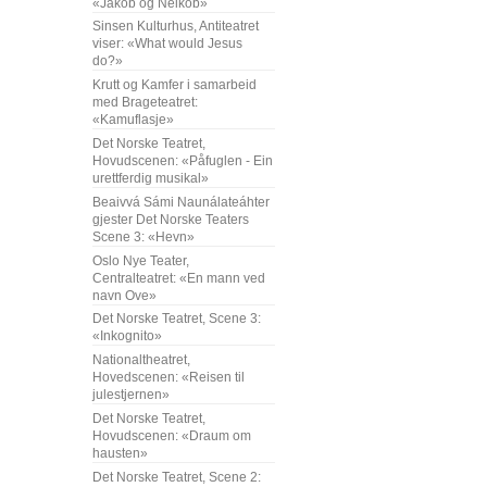
«Jakob og Neikob»
Sinsen Kulturhus, Antiteatret
viser: «What would Jesus
do?»
Krutt og Kamfer i samarbeid
med Brageteatret:
«Kamuflasje»
Det Norske Teatret,
Hovudscenen: «Påfuglen - Ein
urettferdig musikal»
Beaivvá Sámi Naunálateáhter
gjester Det Norske Teaters
Scene 3: «Hevn»
Oslo Nye Teater,
Centralteatret: «En mann ved
navn Ove»
Det Norske Teatret, Scene 3:
«Inkognito»
Nationaltheatret,
Hovedscenen: «Reisen til
julestjernen»
Det Norske Teatret,
Hovudscenen: «Draum om
hausten»
Det Norske Teatret, Scene 2: