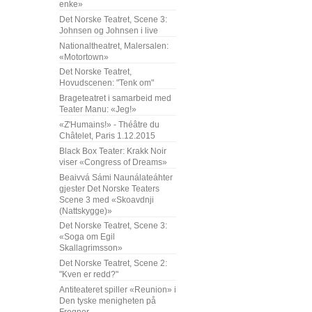
enke»
Det Norske Teatret, Scene 3:
Johnsen og Johnsen i live
Nationaltheatret, Malersalen:
«Motortown»
Det Norske Teatret,
Hovudscenen: "Tenk om"
Brageteatret i samarbeid med
Teater Manu: «Jeg!»
«Z'Humains!» - Théâtre du
Châtelet, Paris 1.12.2015
Black Box Teater: Krakk Noir
viser «Congress of Dreams»
Beaivvá Sámi Naunálateáhter
gjester Det Norske Teaters
Scene 3 med «Skoavdnji
(Nattskygge)»
Det Norske Teatret, Scene 3:
«Soga om Egil
Skallagrimsson»
Det Norske Teatret, Scene 2:
"Kven er redd?"
Antiteateret spiller «Reunion» i
Den tyske menigheten på