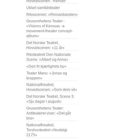
Hovedscenen: "Renset"
Uklart samtidsteater
Riksscenen: «Rinnanbanden»
Grusomhetens Teater :
«Visions of Kerouac -a
movement-theater concept-
album»
Det Norske Teatret,
Hovudscenen: «11 år»
Riksteatret/ Den Nationale
Scene: «Albert og Anna»
«Den fri kjærlighets by»
Teater Manu: «Jonas og
kroppen»
Nationaltheatret,
Hovedscenen: «Som dere vil»
Det Norske Teatret, Scene 3:
«Sju dagar i august»
Grusomhetens Teater:
Antiteateret viser: «Det går
bra»
Nationaltheatret,
Torshovteatret «Nostalgi
2175»