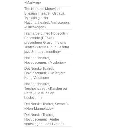
«Martyrer»
The National Moravian-
Silesian Theatre i Ostrava,
Tsjekkia gjester
Nationaltheatret, Amfiscenen:
«Lilleskogen»
I samarbeid med Hopscotch
Ensemble (DE/UK)
presenterer Grusomhetens
Teater «Proud Cloud - a total
jazz & theatre meeting»
Nationaltheatret,
Hovedscenen: «Mysterier»
Det Norske Teatret,
Hovudscenen: «Kvitebjørn
Kong Valemon»
Nationaltheatret,
Torshovteatret: «Karsten og
Petra /Alle vil ha en
bestevenn»
Det Norske Teatret, Scene 3:
«Herr Marmelade»
Det Norske Teatret,
Hovudscenen: «Andre
verdskrigen - natt i verda»