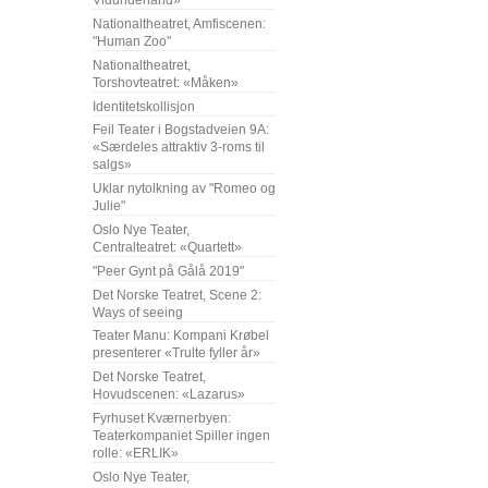
Vidunderland»
Nationaltheatret, Amfiscenen:
"Human Zoo"
Nationaltheatret,
Torshovteatret: «Måken»
Identitetskollisjon
Feil Teater i Bogstadveien 9A:
«Særdeles attraktiv 3-roms til
salgs»
Uklar nytolkning av "Romeo og
Julie"
Oslo Nye Teater,
Centralteatret: «Quartett»
"Peer Gynt på Gålå 2019"
Det Norske Teatret, Scene 2:
Ways of seeing
Teater Manu: Kompani Krøbel
presenterer «Trulte fyller år»
Det Norske Teatret,
Hovudscenen: «Lazarus»
Fyrhuset Kværnerbyen:
Teaterkompaniet Spiller ingen
rolle: «ERLIK»
Oslo Nye Teater,