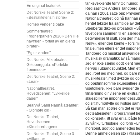
tankevekkende tørrvittig humor.
En original teaterlek
Regissør Ole Anders Tandberg 
Det Norske Teatret Scene 2:
da han i 2001 satte opp Prøysen
«Bestialitetens historie»
Nationaltheatret, og nå har han
hentet tekster fra samtlige av deLi
Romeo vender tilbake
Stenbergs dikt–og prosabok «Så l
Sommerteatret i
føyet dem sammen til en særegen 
Frognerparken 2020:«Den lille
begynnelse til slutt, som den m
havfruen - fortalt av en gjeng
Nelly», eller den kjente «Tors 
pirater»
finale, men ellers er det impon
"Eg er vinden"
Tandberg og musikal ansvarlige 
musikalsk dramatikk av så mange
Det Norske Mikroteatret,
Jeg er ikke særlig godt kjent med
Gøteborggata: «Perfekte
nervøs i utgangspunktet. Men ette
fremmede»
seg, roet jeg meg ned, og bare 
Det Norske Teatret, Scene 2:
musikkteater, med dyktige og op
«Lear»
og oppfinnsomme skuespillere 
Nationaltheatret,
visetolkere. Ikke bare synger de
Hovedscenen: "Lykkelige
tilnærming gir visene en ekstra
dager"
skuespillerne imponerer dessute
og sitt humørfylte og lystige sams
Beaivvá Sámi Naunálateáhter:
Så kan man spørre om det er Na
«Olbmot/Folk»
det teatersjefen i programmet b
Det Norske Teatret,
og konsert». itt svar er ja, både 
Hovudscenen:
av vår kulturhistorie, og fordi «Li
«Kirsebærhagen»
morsomt, godt og annerledes tea
Denne anmeldelsen sto i Klas
Det Norske Teatret, Scene 3:
«Villanda»