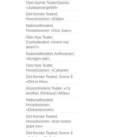
Oslo Gamle Teater/Gamla:
«Judasevangeliet»
Det Norske Teatret,
Hovudscenen: «Edda»
Nationaltheatret,
Hovedscenen: «Don Juan»
Oslo Nye Teater,
Centralteatret: «Hvem har
æren?»
Nationaltheatret, Amfiscenen:
«Kongen dør»
Oslo Nye Teater,
Hovedscenen: «Cabaret»
Det Norske Teatret, Scene 3:
«Det er Ales»
Grusomhetens Teater: «I is
another. Rimbaud i Afrika»
Nationaltheatret,
Hovedscenen:
«Dekameronen»
Det Norske Teatret,
Hovudscenen: «Kan nokon
gripe inn»
Det Norske Teatret, Scene 3: