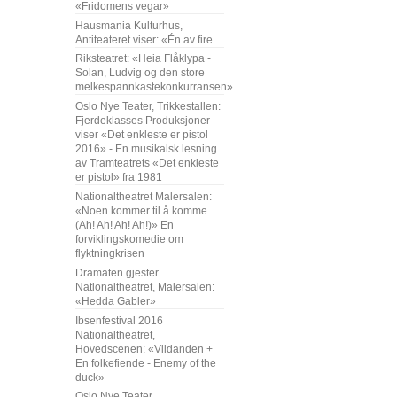
«Fridomens vegar»
Hausmania Kulturhus,
Antiteateret viser: «Én av fire
Riksteatret: «Heia Flåklypa -
Solan, Ludvig og den store
melkespannkastekonkurransen»
Oslo Nye Teater, Trikkestallen:
Fjerdeklasses Produksjoner
viser «Det enkleste er pistol
2016» - En musikalsk lesning
av Tramteatrets «Det enkleste
er pistol» fra 1981
Nationaltheatret Malersalen:
«Noen kommer til å komme
(Ah! Ah! Ah! Ah!)» En
forviklingskomedie om
flyktningkrisen
Dramaten gjester
Nationaltheatret, Malersalen:
«Hedda Gabler»
Ibsenfestival 2016
Nationaltheatret,
Hovedscenen: «Vildanden +
En folkefiende - Enemy of the
duck»
Oslo Nye Teater,