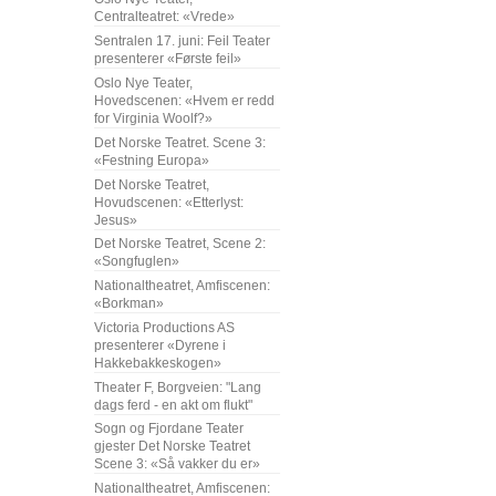
Centralteatret: «Vrede»
Sentralen 17. juni: Feil Teater
presenterer «Første feil»
Oslo Nye Teater,
Hovedscenen: «Hvem er redd
for Virginia Woolf?»
Det Norske Teatret. Scene 3:
«Festning Europa»
Det Norske Teatret,
Hovudscenen: «Etterlyst:
Jesus»
Det Norske Teatret, Scene 2:
«Songfuglen»
Nationaltheatret, Amfiscenen:
«Borkman»
Victoria Productions AS
presenterer «Dyrene i
Hakkebakkeskogen»
Theater F, Borgveien: "Lang
dags ferd - en akt om flukt"
Sogn og Fjordane Teater
gjester Det Norske Teatret
Scene 3: «Så vakker du er»
Nationaltheatret, Amfiscenen: