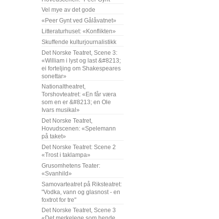
Vel mye av det gode
«Peer Gynt ved Gålåvatnet»
Litteraturhuset: «Konflikten»
Skuffende kulturjournalistikk
Det Norske Teatret, Scene 3:
«William i lyst og last &#8213;
ei forteljing om Shakespeares
sonettar»
Nationaltheatret,
Torshovteatret: «En får væra
som en er &#8213; en Ole
Ivars musikal»
Det Norske Teatret,
Hovudscenen: «Spelemann
på taket»
Det Norske Teatret: Scene 2
«Trost i taklampa»
Grusomhetens Teater:
«Svanhild»
Samovarteatret på Riksteatret:
"Vodka, vann og glasnost - en
foxtrot for tre"
Det Norske Teatret, Scene 3
«Det merkelege som hende