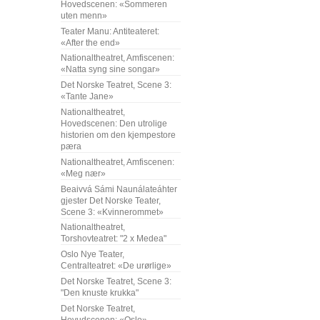
Hovedscenen: «Sommeren
uten menn»
Teater Manu: Antiteateret:
«After the end»
Nationaltheatret, Amfiscenen:
«Natta syng sine songar»
Det Norske Teatret, Scene 3:
«Tante Jane»
Nationaltheatret,
Hovedscenen: Den utrolige
historien om den kjempestore
pæra
Nationaltheatret, Amfiscenen:
«Meg nær»
Beaivvá Sámi Naunálateáhter
gjester Det Norske Teater,
Scene 3: «Kvinnerommet»
Nationaltheatret,
Torshovteatret: "2 x Medea"
Oslo Nye Teater,
Centralteatret: «De urørlige»
Det Norske Teatret, Scene 3:
"Den knuste krukka"
Det Norske Teatret,
Hovudscenen: «Oslo»