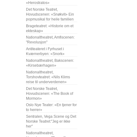
«Herostratos»
Det Norske Teatret,
Hovudscenen: «Snøkvit» Ein
popmusikal for heile familien
Brageteatret: «Historie om et
ekteskap»
Nationaltheatret, Amfiscenen:
"Revolusjon"
Antiteateret i Fyrhuset i
Kværnerbyen: «Snork»
Nationaltheatret, Bakscenen:
«Kirsebærhagen»
Nationaltheatret,
Torshovteatret: «Nils Klims
reise til underverdenen»
Det Norske Teatret,
Hovudscenen: «The Book of
Mormon»
Oslo Nye Teater: «En tjener for
to herrer»
Sentralen, Vega Scene og Det
Norske Teatret:"Jeg er ikke
her"
Nationaltheatret,