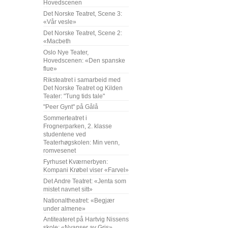
Hovedscenen
Det Norske Teatret, Scene 3:
«Vår vesle»
Det Norske Teatret, Scene 2:
«Macbeth
Oslo Nye Teater,
Hovedscenen: «Den spanske
flue»
Riksteatret i samarbeid med
Det Norske Teatret og Kilden
Teater: "Tung tids tale"
"Peer Gynt" på Gålå
Sommerteatret i
Frognerparken, 2. klasse
studentene ved
Teaterhøgskolen: Min venn,
romvesenet
Fyrhuset Kværnerbyen:
Kompani Krøbel viser «Farvel»
Det Andre Teatret: «Jenta som
mistet navnet sitt»
Nationaltheatret: «Begjær
under almene»
Antiteateret på Hartvig Nissens
skole: «Nyanser av Gris»