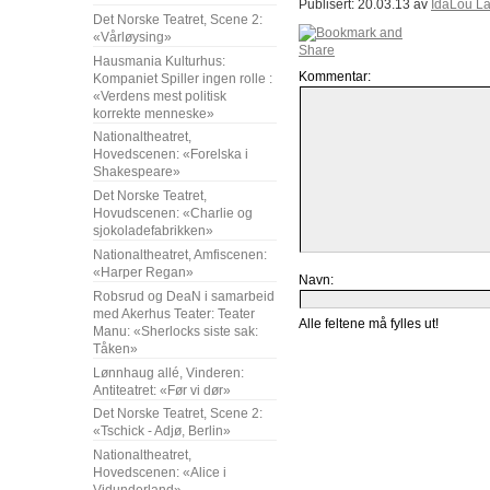
Publisert: 20.03.13 av
IdaLou L
Det Norske Teatret, Scene 2:
«Vårløysing»
Hausmania Kulturhus:
Kommentar:
Kompaniet Spiller ingen rolle :
«Verdens mest politisk
korrekte menneske»
Nationaltheatret,
Hovedscenen: «Forelska i
Shakespeare»
Det Norske Teatret,
Hovudscenen: «Charlie og
sjokoladefabrikken»
Nationaltheatret, Amfiscenen:
«Harper Regan»
Navn:
Robsrud og DeaN i samarbeid
med Akerhus Teater: Teater
Alle feltene må fylles ut!
Manu: «Sherlocks siste sak:
Tåken»
Lønnhaug allé, Vinderen:
Antiteatret: «Før vi dør»
Det Norske Teatret, Scene 2:
«Tschick - Adjø, Berlin»
Nationaltheatret,
Hovedscenen: «Alice i