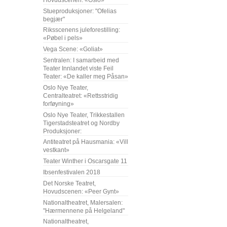
Stueproduksjoner: "Ofelias
begjær"
Riksscenens juleforestilling:
«Pøbel i pels»
Vega Scene: «Goliat»
Sentralen: I samarbeid med
Teater Innlandet viste Feil
Teater: «De kaller meg Påsan»
Oslo Nye Teater,
Centralteatret: «Rettsstridig
forføyning»
Oslo Nye Teater, Trikkestallen
Tigerstadsteatret og Nordby
Produksjoner:
Antiteatret på Hausmania: «Vill
vestkant»
Teater Winther i Oscarsgate 11
Ibsenfestivalen 2018
Det Norske Teatret,
Hovudscenen: «Peer Gynt»
Nationaltheatret, Malersalen:
"Hærmennene på Helgeland"
Nationaltheatret,