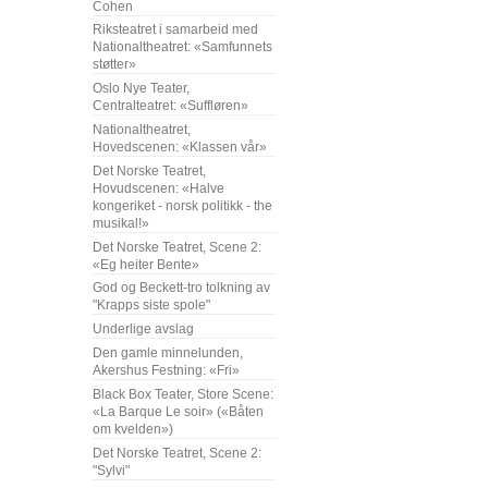
Cohen
Riksteatret i samarbeid med
Nationaltheatret: «Samfunnets
støtter»
Oslo Nye Teater,
Centralteatret: «Suffløren»
Nationaltheatret,
Hovedscenen: «Klassen vår»
Det Norske Teatret,
Hovudscenen: «Halve
kongeriket - norsk politikk - the
musikal!»
Det Norske Teatret, Scene 2:
«Eg heiter Bente»
God og Beckett-tro tolkning av
"Krapps siste spole"
Underlige avslag
Den gamle minnelunden,
Akershus Festning: «Fri»
Black Box Teater, Store Scene:
«La Barque Le soir» («Båten
om kvelden»)
Det Norske Teatret, Scene 2:
"Sylvi"