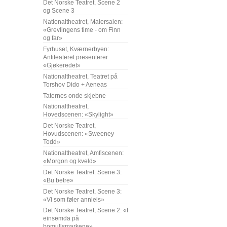
Det Norske Teatret, Scene 2
og Scene 3
Nationaltheatret, Malersalen:
«Grevlingens time - om Finn
og far»
Fyrhuset, Kværnerbyen:
Antiteateret presenterer
«Gjøkeredet»
Nationaltheatret, Teatret på
Torshov Dido + Aeneas
Taternes onde skjebne
Nationaltheatret,
Hovedscenen: «Skylight»
Det Norske Teatret,
Hovudscenen: «Sweeney
Todd»
Nationaltheatret, Amfiscenen:
«Morgon og kveld»
Det Norske Teatret. Scene 3:
«Bu betre»
Det Norske Teatret, Scene 3:
«Vi som føler annleis»
Det Norske Teatret, Scene 2: «I
einsemda på
bomullsmarkene»