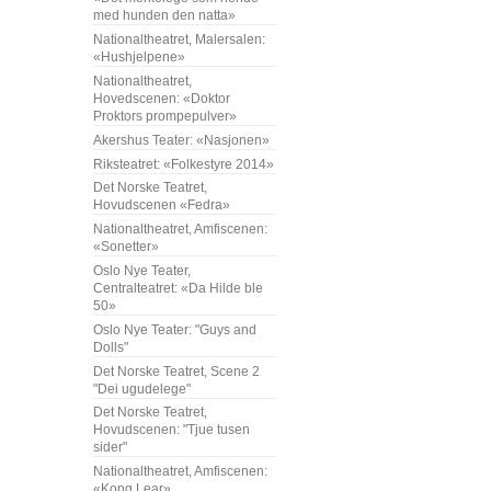
med hunden den natta»
Nationaltheatret, Malersalen:
«Hushjelpene»
Nationaltheatret,
Hovedscenen: «Doktor
Proktors prompepulver»
Akershus Teater: «Nasjonen»
Riksteatret: «Folkestyre 2014»
Det Norske Teatret,
Hovudscenen «Fedra»
Nationaltheatret, Amfiscenen:
«Sonetter»
Oslo Nye Teater,
Centralteatret: «Da Hilde ble
50»
Oslo Nye Teater: "Guys and
Dolls"
Det Norske Teatret, Scene 2
"Dei ugudelege"
Det Norske Teatret,
Hovudscenen: "Tjue tusen
sider"
Nationaltheatret, Amfiscenen:
«Kong Lear»