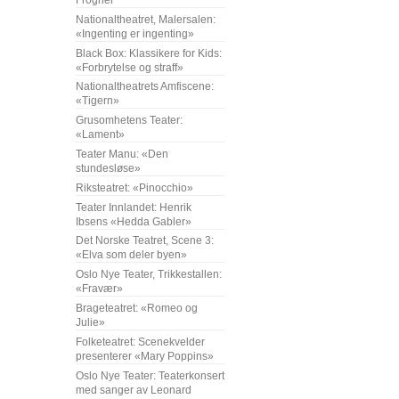
Frogner
Nationaltheatret, Malersalen:
«Ingenting er ingenting»
Black Box: Klassikere for Kids:
«Forbrytelse og straff»
Nationaltheatrets Amfiscene:
«Tigern»
Grusomhetens Teater:
«Lament»
Teater Manu: «Den
stundesløse»
Riksteatret: «Pinocchio»
Teater Innlandet: Henrik
Ibsens «Hedda Gabler»
Det Norske Teatret, Scene 3:
«Elva som deler byen»
Oslo Nye Teater, Trikkestallen:
«Fravær»
Brageteatret: «Romeo og
Julie»
Folketeatret: Scenekvelder
presenterer «Mary Poppins»
Oslo Nye Teater: Teaterkonsert
med sanger av Leonard