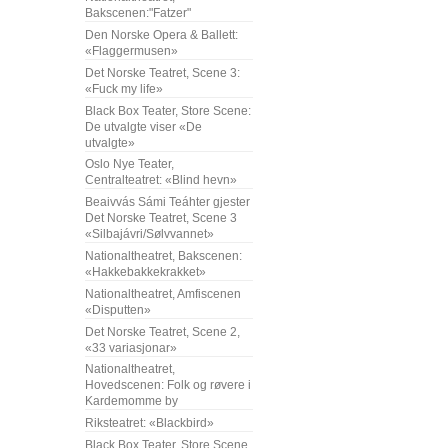
Bakscenen:"Fatzer"
Den Norske Opera & Ballett:
«Flaggermusen»
Det Norske Teatret, Scene 3:
«Fuck my life»
Black Box Teater, Store Scene:
De utvalgte viser «De
utvalgte»
Oslo Nye Teater,
Centralteatret: «Blind hevn»
Beaivvás Sámi Teáhter gjester
Det Norske Teatret, Scene 3
«Silbajávri/Sølvvannet»
Nationaltheatret, Bakscenen:
«Hakkebakkekrakket»
Nationaltheatret, Amfiscenen
«Disputten»
Det Norske Teatret, Scene 2,
«33 variasjonar»
Nationaltheatret,
Hovedscenen: Folk og røvere i
Kardemomme by
Riksteatret: «Blackbird»
Black Box Teater, Store Scene