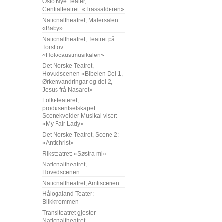
Oslo Nye Teater,
Centralteatret: «Trassalderen»
Nationaltheatret, Malersalen:
«Baby»
Nationaltheatret, Teatret på
Torshov:
«Holocaustmusikalen»
Det Norske Teatret,
Hovudscenen «Bibelen Del 1,
Ørkenvandringar og del 2,
Jesus frå Nasaret»
Folketeateret,
produsentselskapet
Scenekvelder Musikal viser:
«My Fair Lady»
Det Norske Teatret, Scene 2:
«Antichrist»
Riksteatret: «Søstra mi»
Nationaltheatret,
Hovedscenen:
Nationaltheatret, Amfiscenen
Hålogaland Teater:
Blikktrommen
Transiteatret gjester
Nationaltheatret,