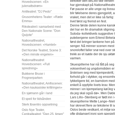
befolker den deLillo’ske verde
Hovedscenen: «En
har gjenskapt på Nationaltheatr
julenattsdrøm»
Før pause er alle unge og livssult
Antiteatret: "DJ Pedo"
blir følelsene deres gjengjeldt, 
Grusomhetens Teater: «Røde
vraket, men det er ikke så farli
Emma»
livet først og fremst en fest.
Denne første delen kunne kanskj
Riksteatret i samarbeid med
del har en fin dramatisk stigning
Den Nationale Scene: "Don
Sutoda–kollektivets suggestive l
Quijote"
putebergene som Erlend Birkela
Nationaltheatret,
først del bringer tankene hen p
Hovedscenen: «Hamlet»
senger. Nå minner scenen mest om
snoreloftet faller snø ned over st
Det Norske Teatret, Scene 3:
trekk av et isøde der de sju ak
«Den minste engelen»
varmen.
Nationaltheatret
Hovedscenen: «Full
Skuespillerne har nå fått på seg 
spredning»
voksenlivet og ungdomstiden er 
årskrisen seg med kjempeskritt, 
Bukkene Bruse i
forhold går i stykker, og enso
Frognerparken
lykkeligere tid, en barndom med 
Nationaltheatret, Amfiscenen:
enkelt å oppfylle livets krav. M
«Den kaukasiske krittringen»
minner i en kjempelang kø/Jeg vi
En sjømann går i land
da jeg skal også dø». Men Døde
Lars Lillo–Stenberg er født inn 
Et speil for tidsånden
skuespillerne Mette Lange–Niel
Sterk Ibsentro oppsetning
har skrevet flere av tekstene til
Oslos beste vestkant, et miljø 
Oslo Nye Teater,
ofte distansert ironi som spesielt 
Centralteatret: "Den 25. timen"