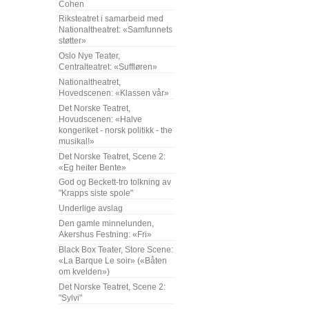
Cohen
Riksteatret i samarbeid med
Nationaltheatret: «Samfunnets
støtter»
Oslo Nye Teater,
Centralteatret: «Suffløren»
Nationaltheatret,
Hovedscenen: «Klassen vår»
Det Norske Teatret,
Hovudscenen: «Halve
kongeriket - norsk politikk - the
musikal!»
Det Norske Teatret, Scene 2:
«Eg heiter Bente»
God og Beckett-tro tolkning av
"Krapps siste spole"
Underlige avslag
Den gamle minnelunden,
Akershus Festning: «Fri»
Black Box Teater, Store Scene:
«La Barque Le soir» («Båten
om kvelden»)
Det Norske Teatret, Scene 2:
"Sylvi"