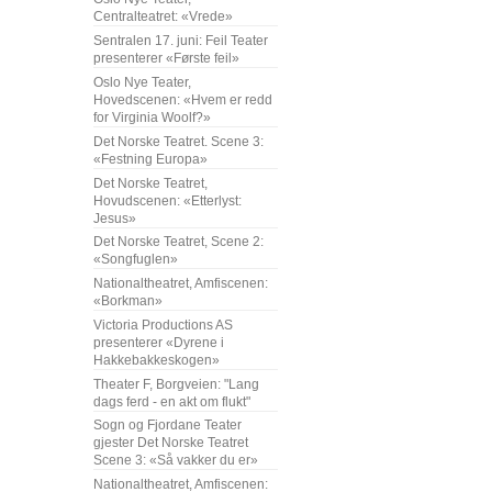
Centralteatret: «Vrede»
Sentralen 17. juni: Feil Teater
presenterer «Første feil»
Oslo Nye Teater,
Hovedscenen: «Hvem er redd
for Virginia Woolf?»
Det Norske Teatret. Scene 3:
«Festning Europa»
Det Norske Teatret,
Hovudscenen: «Etterlyst:
Jesus»
Det Norske Teatret, Scene 2:
«Songfuglen»
Nationaltheatret, Amfiscenen:
«Borkman»
Victoria Productions AS
presenterer «Dyrene i
Hakkebakkeskogen»
Theater F, Borgveien: "Lang
dags ferd - en akt om flukt"
Sogn og Fjordane Teater
gjester Det Norske Teatret
Scene 3: «Så vakker du er»
Nationaltheatret, Amfiscenen: