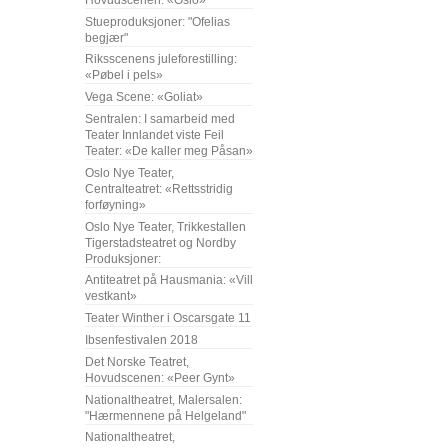
Stueproduksjoner: "Ofelias
begjær"
Riksscenens juleforestilling:
«Pøbel i pels»
Vega Scene: «Goliat»
Sentralen: I samarbeid med
Teater Innlandet viste Feil
Teater: «De kaller meg Påsan»
Oslo Nye Teater,
Centralteatret: «Rettsstridig
forføyning»
Oslo Nye Teater, Trikkestallen
Tigerstadsteatret og Nordby
Produksjoner:
Antiteatret på Hausmania: «Vill
vestkant»
Teater Winther i Oscarsgate 11
Ibsenfestivalen 2018
Det Norske Teatret,
Hovudscenen: «Peer Gynt»
Nationaltheatret, Malersalen:
"Hærmennene på Helgeland"
Nationaltheatret,