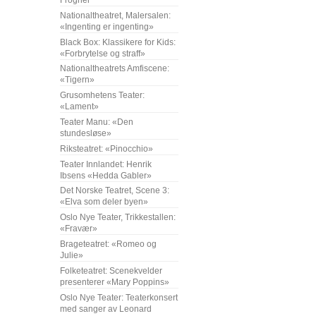
Frogner
Nationaltheatret, Malersalen:
«Ingenting er ingenting»
Black Box: Klassikere for Kids:
«Forbrytelse og straff»
Nationaltheatrets Amfiscene:
«Tigern»
Grusomhetens Teater:
«Lament»
Teater Manu: «Den
stundesløse»
Riksteatret: «Pinocchio»
Teater Innlandet: Henrik
Ibsens «Hedda Gabler»
Det Norske Teatret, Scene 3:
«Elva som deler byen»
Oslo Nye Teater, Trikkestallen:
«Fravær»
Brageteatret: «Romeo og
Julie»
Folketeatret: Scenekvelder
presenterer «Mary Poppins»
Oslo Nye Teater: Teaterkonsert
med sanger av Leonard