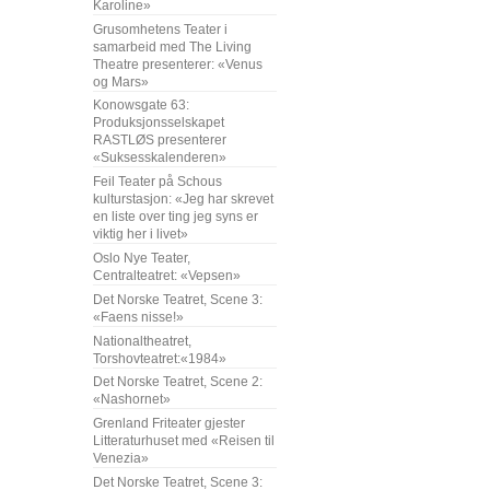
Karoline»
Grusomhetens Teater i
samarbeid med The Living
Theatre presenterer: «Venus
og Mars»
Konowsgate 63:
Produksjonsselskapet
RASTLØS presenterer
«Suksesskalenderen»
Feil Teater på Schous
kulturstasjon: «Jeg har skrevet
en liste over ting jeg syns er
viktig her i livet»
Oslo Nye Teater,
Centralteatret: «Vepsen»
Det Norske Teatret, Scene 3:
«Faens nisse!»
Nationaltheatret,
Torshovteatret:«1984»
Det Norske Teatret, Scene 2:
«Nashornet»
Grenland Friteater gjester
Litteraturhuset med «Reisen til
Venezia»
Det Norske Teatret, Scene 3: