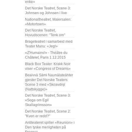
enke»
Det Norske Teatret, Scene 3:
Johnsen og Johnsen i live
Nationaltheatret, Malersalen:
«Motortown»
Det Norske Teatret,
Hovudscenen: "Tenk om"
Brageteatret i samarbeid med
Teater Manu: «Jeg!»
«Z'Humains!» - Théâtre du
Châtelet, Paris 1.12.2015
Black Box Teater: Krakk Noir
viser «Congress of Dreams»
Beaivvá Sámi Naunálateáhter
gjester Det Norske Teaters
Scene 3 med «Skoavdnji
(Nattskygge)»
Det Norske Teatret, Scene 3:
«Soga om Egil
Skallagrimsson»
Det Norske Teatret, Scene 2:
"Kven er redd?"
Antiteateret spiller «Reunion» i
Den tyske menigheten på