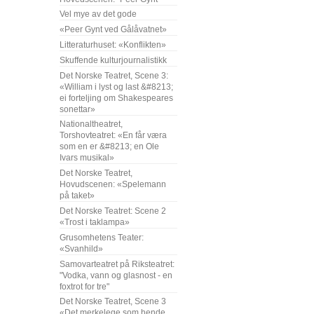
Vel mye av det gode
«Peer Gynt ved Gålåvatnet»
Litteraturhuset: «Konflikten»
Skuffende kulturjournalistikk
Det Norske Teatret, Scene 3:
«William i lyst og last &#8213;
ei forteljing om Shakespeares
sonettar»
Nationaltheatret,
Torshovteatret: «En får væra
som en er &#8213; en Ole
Ivars musikal»
Det Norske Teatret,
Hovudscenen: «Spelemann
på taket»
Det Norske Teatret: Scene 2
«Trost i taklampa»
Grusomhetens Teater:
«Svanhild»
Samovarteatret på Riksteatret:
"Vodka, vann og glasnost - en
foxtrot for tre"
Det Norske Teatret, Scene 3
«Det merkelege som hende