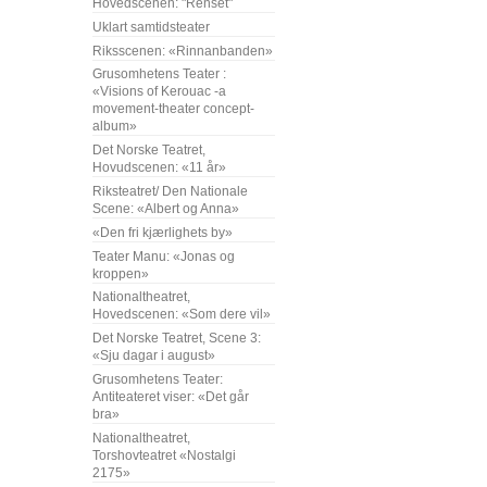
Hovedscenen: "Renset"
Uklart samtidsteater
Riksscenen: «Rinnanbanden»
Grusomhetens Teater :
«Visions of Kerouac -a
movement-theater concept-
album»
Det Norske Teatret,
Hovudscenen: «11 år»
Riksteatret/ Den Nationale
Scene: «Albert og Anna»
«Den fri kjærlighets by»
Teater Manu: «Jonas og
kroppen»
Nationaltheatret,
Hovedscenen: «Som dere vil»
Det Norske Teatret, Scene 3:
«Sju dagar i august»
Grusomhetens Teater:
Antiteateret viser: «Det går
bra»
Nationaltheatret,
Torshovteatret «Nostalgi
2175»