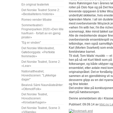
Hans Rønningen har i årenes lø
En original teaterlek
roller på Oslo Nye og på Det No
Det Norske Teatret Scene 2:
krevende oppgaven å tolke Woyz
«Bestialitetens historie»
undertrykt skikkelse, hvis eneste l
kjæresten Marie. I all sin dust
Romeo vender tilbake
mest overbevisende Woyzeck jeg h
Sommerteatret i
«when I'm with her, I'm the riche
Frognerparken 2020:«Den lille
scenemagi, ikke minst takket sam
havfruen - fortalt av en gjeng
Alle de medvirkende skaper fine s
pirater»
overbevisende ensemblespill over
"Eg er vinden"
lettsindige, men også samvittig
Karl (Morten Svartveit) som ende
Det Norske Mikroteatret,
foreldreløse barnet.
Gøteborggata: «Perfekte
Til slutt, Tom Waits' musikk ― et
fremmede»
hen på så vel Kurt Weill som på
Det Norske Teatret, Scene 2:
folkesanger, og både utdyper og ut
«Lear»
ensemblet, etter avtale med ko
Nationaltheatret,
originalspråket. Det er forståelig
Hovedscenen: "Lykkelige
sammen at en gjendiktning vil 
dager"
dessverre glipp av en del nyan
og fine tekster.
Beaivvá Sámi Naunálateáhter:
Det endrer ikke på konklusjone
«Olbmot/Folk»
start på høstsesongen.
Det Norske Teatret,
Denne anmeldelsen sto i Klas
Hovudscenen:
«Kirsebærhagen»
Publisert: 09.09.14 av
IdaLou L
Det Norske Teatret, Scene 3:
«Villanda»