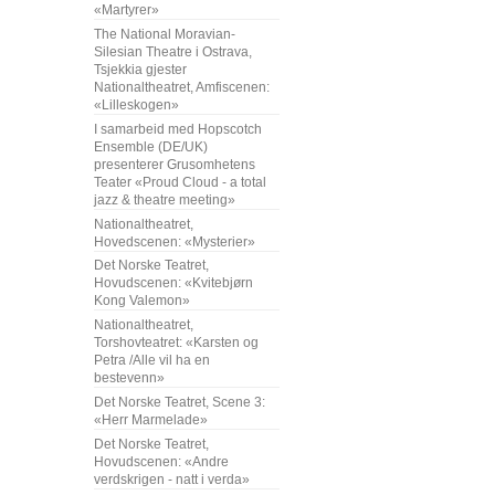
«Martyrer»
The National Moravian-
Silesian Theatre i Ostrava,
Tsjekkia gjester
Nationaltheatret, Amfiscenen:
«Lilleskogen»
I samarbeid med Hopscotch
Ensemble (DE/UK)
presenterer Grusomhetens
Teater «Proud Cloud - a total
jazz & theatre meeting»
Nationaltheatret,
Hovedscenen: «Mysterier»
Det Norske Teatret,
Hovudscenen: «Kvitebjørn
Kong Valemon»
Nationaltheatret,
Torshovteatret: «Karsten og
Petra /Alle vil ha en
bestevenn»
Det Norske Teatret, Scene 3:
«Herr Marmelade»
Det Norske Teatret,
Hovudscenen: «Andre
verdskrigen - natt i verda»