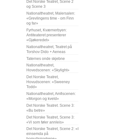
Det Norske Teatret, Scene 2
og Scene 3
Nationaltheatret, Malersalen:
«Grevlingens time - om Finn
og far»
Fyrhuset, Kværnerbyen:
Antiteateret presenterer
«Gjøkeredet»
Nationaltheatret, Teatret på
Torshov Dido + Aeneas
Taternes onde skjebne
Nationaltheatret,
Hovedscenen: «Skylight»
Det Norske Teatret,
Hovudscenen: «Sweeney
Todd»
Nationaltheatret, Amfiscenen:
«Morgon og kveld»
Det Norske Teatret. Scene 3:
«Bu betre»
Det Norske Teatret, Scene 3:
«Vi som føler annleis»
Det Norske Teatret, Scene 2: «I
einsemda på
bomullsmarkene»