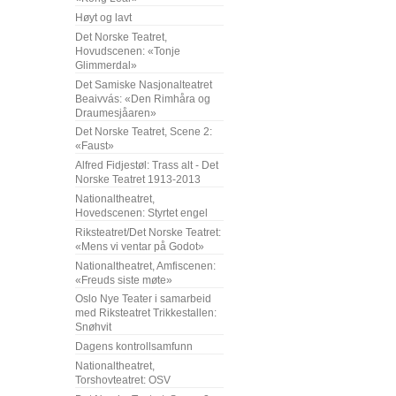
Høyt og lavt
Det Norske Teatret,
Hovudscenen: «Tonje
Glimmerdal»
Det Samiske Nasjonalteatret
Beaivvás: «Den Rimhåra og
Draumesjåaren»
Det Norske Teatret, Scene 2:
«Faust»
Alfred Fidjestøl: Trass alt - Det
Norske Teatret 1913-2013
Nationaltheatret,
Hovedscenen: Styrtet engel
Riksteatret/Det Norske Teatret:
«Mens vi ventar på Godot»
Nationaltheatret, Amfiscenen:
«Freuds siste møte»
Oslo Nye Teater i samarbeid
med Riksteatret Trikkestallen:
Snøhvit
Dagens kontrollsamfunn
Nationaltheatret,
Torshovteatret: OSV