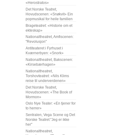
«Herostratos»
Det Norske Teatret,
Hovudscenen: «Snøkvit» Ein
popmusikal for heile familien
Brageteatret: «Historie om et
ekteskap»
Nationaltheatret, Amfiscenen:
"Revolusjon"
Antiteateret i Fyrhuset i
Kværnerbyen: «Snork»
Nationaltheatret, Bakscenen:
«Kirsebærhagen»
Nationaltheatret,
Torshovteatret: «Nils Klims
reise til underverdenen»
Det Norske Teatret,
Hovudscenen: «The Book of
Mormon»
Oslo Nye Teater: «En tjener for
to herrer»
Sentralen, Vega Scene og Det
Norske Teatret:"Jeg er ikke
her"
Nationaltheatret,