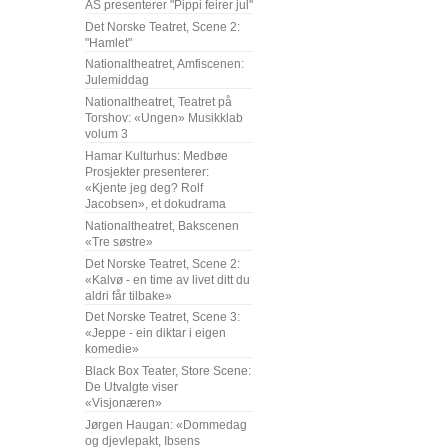
AS presenterer "Pippi feirer jul"
Det Norske Teatret, Scene 2:
"Hamlet"
Nationaltheatret, Amfiscenen:
Julemiddag
Nationaltheatret, Teatret på
Torshov: «Ungen» Musikklab
volum 3
Hamar Kulturhus: Medbøe
Prosjekter presenterer:
«Kjente jeg deg? Rolf
Jacobsen», et dokudrama
Nationaltheatret, Bakscenen
«Tre søstre»
Det Norske Teatret, Scene 2:
«Kalvø - en time av livet ditt du
aldri får tilbake»
Det Norske Teatret, Scene 3:
«Jeppe - ein diktar i eigen
komedie»
Black Box Teater, Store Scene:
De Utvalgte viser
«Visjonæren»
Jørgen Haugan: «Dommedag
og djevlepakt, Ibsens