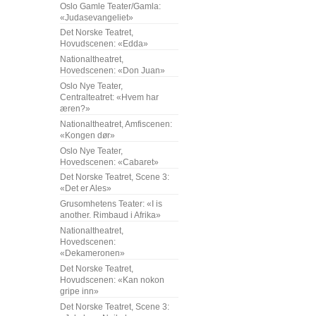
Oslo Gamle Teater/Gamla:
«Judasevangeliet»
Det Norske Teatret,
Hovudscenen: «Edda»
Nationaltheatret,
Hovedscenen: «Don Juan»
Oslo Nye Teater,
Centralteatret: «Hvem har
æren?»
Nationaltheatret, Amfiscenen:
«Kongen dør»
Oslo Nye Teater,
Hovedscenen: «Cabaret»
Det Norske Teatret, Scene 3:
«Det er Ales»
Grusomhetens Teater: «I is
another. Rimbaud i Afrika»
Nationaltheatret,
Hovedscenen:
«Dekameronen»
Det Norske Teatret,
Hovudscenen: «Kan nokon
gripe inn»
Det Norske Teatret, Scene 3: