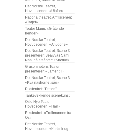
Det Norske Teatret,
Hovudscenen: «Utafor»
Nationaltheatret, Amfiscenen:
«Tarjei»
Teater Manu: «Gråtende
hender»
Det Norske Teatret,
Hovudscenen: «Antigone»
Det Norske Teatret, Scene 3
presenterer: Beaivvás Sámi
Nasunálateáhter: «Snøfrid»
Grusomhetens Teater
presenterer: «Lament II»
Det Norske Teatret, Scene 3:
«Kva nashornet såg»
Riksteatret: "Prisen"
Tankevekkende scenekunst
Oslo Nye Teater,
Hovedscenen: «Hair»
Riksteatret: «Trollmannen fra
Oz»
Det Norske Teatret,
Hovudscenen: «Kasimir og