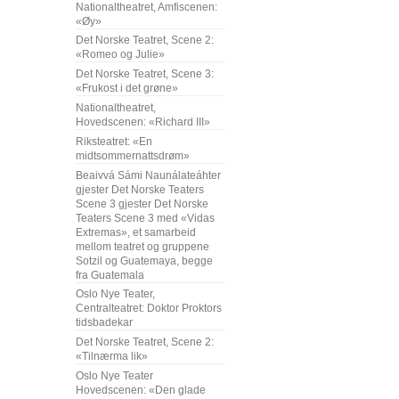
Nationaltheatret, Amfiscenen:
«Øy»
Det Norske Teatret, Scene 2:
«Romeo og Julie»
Det Norske Teatret, Scene 3:
«Frukost i det grøne»
Nationaltheatret,
Hovedscenen: «Richard III»
Riksteatret: «En
midtsommernattsdrøm»
Beaivvá Sámi Naunálateáhter
gjester Det Norske Teaters
Scene 3 gjester Det Norske
Teaters Scene 3 med «Vidas
Extremas», et samarbeid
mellom teatret og gruppene
Sotzil og Guatemaya, begge
fra Guatemala
Oslo Nye Teater,
Centralteatret: Doktor Proktors
tidsbadekar
Det Norske Teatret, Scene 2:
«Tilnærma lik»
Oslo Nye Teater
Hovedscenen: «Den glade