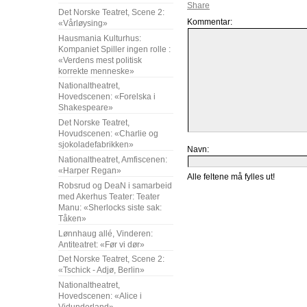
Det Norske Teatret, Scene 2:
Kommentar:
«Vårløysing»
Hausmania Kulturhus:
Kompaniet Spiller ingen rolle :
«Verdens mest politisk
korrekte menneske»
Nationaltheatret,
Hovedscenen: «Forelska i
Shakespeare»
Det Norske Teatret,
Hovudscenen: «Charlie og
sjokoladefabrikken»
Navn:
Nationaltheatret, Amfiscenen:
«Harper Regan»
Alle feltene må fylles ut!
Robsrud og DeaN i samarbeid
med Akerhus Teater: Teater
Manu: «Sherlocks siste sak:
Tåken»
Lønnhaug allé, Vinderen:
Antiteatret: «Før vi dør»
Det Norske Teatret, Scene 2:
«Tschick - Adjø, Berlin»
Nationaltheatret,
Hovedscenen: «Alice i