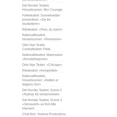
Det Norske Teatret,
Hovudscenen: Mor Courage
Folketeatret: Scenekvelder
presenterer: «De tre
musketerer»
Riksteatret: «Peer, du lyver!»
Nationaltheatret,
Hovedscenen: «Revisoren»
Oslo Nye Teater,
Centralteatret: Pietà
Nationaltheatret, Malersalen:
«Konstellasjoner»
Oslo Nye Teater: «Chicago»
Riksteatret: «Komplottet»
Nationaltheatret,
Hovedscenen: «Natten er
dagens mor»
Det Norske Teatret, Scene 2
«Rytmar frå verdsrommet»
Det Norske Teatret, Scene 3:
«Sensurert» av Kim Atle
HansenI
Chat Noir: Victoria Productions