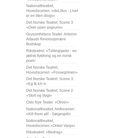
Nationaltheatret,
Hovedscenen: «deLillos - Livet
er en liten dings»
Det Norske Teatret, Scene 3:
«Over open avgrunn»
Grusomhetens Teater: Antonin
Artauds Revolusjonære
Budskap
Riksteatret: «Tvillingsjeler - en
jødisk flyktning og en norsk
poet»
Det Norske Teatret,
Hovudscenen: «Fossegrimen»
Det Norske Teatret, Scene 3:
«Eg Ik Ich I»
Det Norske Teatret, Scene 2:
«Stort og stygt»
Oslo Nye Teater: «Oliver»
Nationaltheatret, Amfiscenen:
«Kill them all! - Sørgespill»
Nationaltheatret,
Hovedscenen «Onkel Vanja»
Riksteatret: «Bedrag»