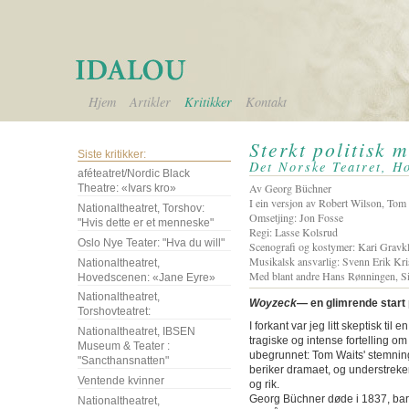
Hjem
Artikler
Kritikker
Kontakt
Sterkt politisk 
Siste kritikker:
Det Norske Teatret, H
aféteatret/Nordic Black
Av Georg Büchner
Theatre: «Ivars kro»
I ein versjon av Robert Wilson, Tom
Nationaltheatret, Torshov:
Omsetjing: Jon Fosse
"Hvis dette er et menneske"
Regi: Lasse Kolsrud
Oslo Nye Teater: "Hva du will"
Scenografi og kostymer: Kari Gravk
Musikalsk ansvarlig: Svenn Erik Kri
Nationaltheatret,
Med blant andre Hans Rønningen, Sil
Hovedscenen: «Jane Eyre»
Nationaltheatret,
Woyzeck
― en glimrende start
Torshovteatret:
I forkant var jeg litt skeptisk t
Nationaltheatret, IBSEN
tragiske og intense fortelling o
Museum & Teater :
ubegrunnet: Tom Waits' stemni
"Sancthansnatten"
beriker dramaet, og understreker 
Ventende kvinner
og rik.
Georg Büchner døde i 1837, bar
Nationaltheatret,