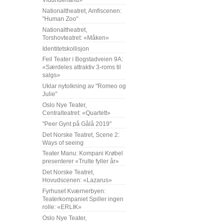
Vidunderland»
Nationaltheatret, Amfiscenen:
"Human Zoo"
Nationaltheatret,
Torshovteatret: «Måken»
Identitetskollisjon
Feil Teater i Bogstadveien 9A:
«Særdeles attraktiv 3-roms til
salgs»
Uklar nytolkning av "Romeo og
Julie"
Oslo Nye Teater,
Centralteatret: «Quartett»
"Peer Gynt på Gålå 2019"
Det Norske Teatret, Scene 2:
Ways of seeing
Teater Manu: Kompani Krøbel
presenterer «Trulte fyller år»
Det Norske Teatret,
Hovudscenen: «Lazarus»
Fyrhuset Kværnerbyen:
Teaterkompaniet Spiller ingen
rolle: «ERLIK»
Oslo Nye Teater,