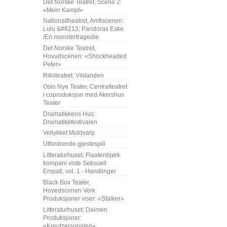
Det Norske Teatret, Scene 2:
«Mein Kampf»
Nationaltheatret, Amfiscenen:
Lulu &#8213; Pandoras Eske
/En monstertragedie
Det Norske Teatret,
Hovudscenen: «Shockheaded
Peter»
Riksteatret: Vildanden
Oslo Nye Teater, Centralteatret
i coproduksjon med Akershus
Teater
Dramatikkens Hus:
Dramatikkfestivalen
Vellykket Muldvarp
Utfordrende gjestespill
Litteraturhuset, Flaatenbjørk
kompani viste Seksuell
Empati, vol. 1 - Handlinger
Black Box Teater,
Hovedscenen Verk
Produksjoner viser: «Stalker»
Litteraturhuset: Daimen
Produksjoner:
«Kreutzersonaten»