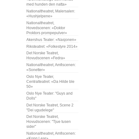
med hunden den natta»
Nationaltheatret, Malersalen:
«Hushjelpene»
Nationaltheatret,
Hovedscenen: «Doktor
Proktors prompepulver»
Akershus Teater: «Nasjonen»
Riksteatret: «Folkestyre 2014»
Det Norske Teatret,
Hovudscenen «Fedra»
Nationaltheatret, Amfiscenen:
«Sonetter»
Oslo Nye Teater,
Centralteatret: «Da Hilde ble
50»
Oslo Nye Teater: "Guys and
Dolls"
Det Norske Teatret, Scene 2
"Dei ugudelege"
Det Norske Teatret,
Hovudscenen: "Tjue tusen
sider"
Nationaltheatret, Amfiscenen:
«Kong Lear»