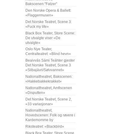
Bakscenen:"Fatzer"
Den Norske Opera & Ballett:
«Flaggermusen»
Det Norske Teatret, Scene 3:
«Fuck my life»
Black Box Teater, Store Scene:
De utvalgte viser «De
utvalgte»
Oslo Nye Teater,
Centralteatret: «Blind hevn»
Beaivvás Sámi Teáhter gjester
Det Norske Teatret, Scene 3
«Silbajávri/Sølvvannet»
Nationaltheatret, Bakscenen:
«Hakkebakkekrakket»
Nationaltheatret, Amfiscenen
«Disputten»
Det Norske Teatret, Scene 2,
«33 variasjonar»
Nationaltheatret,
Hovedscenen: Folk og røvere i
Kardemomme by
Riksteatret: «Blackbird»
Black Box Teater, Store Scene