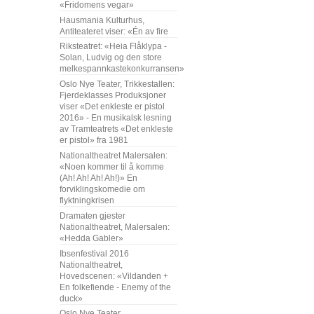
«Fridomens vegar»
Hausmania Kulturhus,
Antiteateret viser: «Én av fire
Riksteatret: «Heia Flåklypa -
Solan, Ludvig og den store
melkespannkastekonkurransen»
Oslo Nye Teater, Trikkestallen:
Fjerdeklasses Produksjoner
viser «Det enkleste er pistol
2016» - En musikalsk lesning
av Tramteatrets «Det enkleste
er pistol» fra 1981
Nationaltheatret Malersalen:
«Noen kommer til å komme
(Ah! Ah! Ah! Ah!)» En
forviklingskomedie om
flyktningkrisen
Dramaten gjester
Nationaltheatret, Malersalen:
«Hedda Gabler»
Ibsenfestival 2016
Nationaltheatret,
Hovedscenen: «Vildanden +
En folkefiende - Enemy of the
duck»
Oslo Nye Teater,