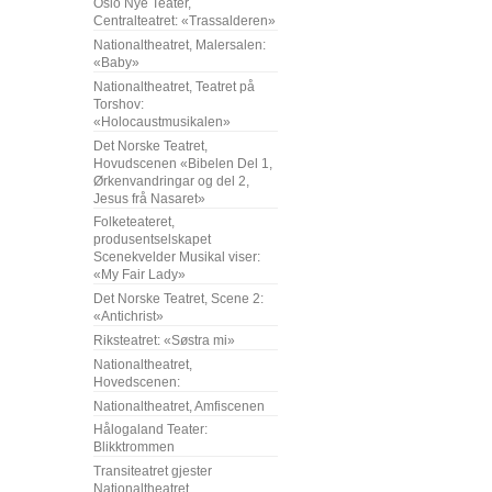
Oslo Nye Teater,
Centralteatret: «Trassalderen»
Nationaltheatret, Malersalen:
«Baby»
Nationaltheatret, Teatret på
Torshov:
«Holocaustmusikalen»
Det Norske Teatret,
Hovudscenen «Bibelen Del 1,
Ørkenvandringar og del 2,
Jesus frå Nasaret»
Folketeateret,
produsentselskapet
Scenekvelder Musikal viser:
«My Fair Lady»
Det Norske Teatret, Scene 2:
«Antichrist»
Riksteatret: «Søstra mi»
Nationaltheatret,
Hovedscenen:
Nationaltheatret, Amfiscenen
Hålogaland Teater:
Blikktrommen
Transiteatret gjester
Nationaltheatret,