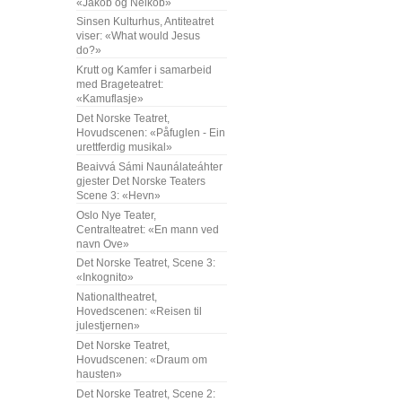
«Jakob og Neikob»
Sinsen Kulturhus, Antiteatret
viser: «What would Jesus
do?»
Krutt og Kamfer i samarbeid
med Brageteatret:
«Kamuflasje»
Det Norske Teatret,
Hovudscenen: «Påfuglen - Ein
urettferdig musikal»
Beaivvá Sámi Naunálateáhter
gjester Det Norske Teaters
Scene 3: «Hevn»
Oslo Nye Teater,
Centralteatret: «En mann ved
navn Ove»
Det Norske Teatret, Scene 3:
«Inkognito»
Nationaltheatret,
Hovedscenen: «Reisen til
julestjernen»
Det Norske Teatret,
Hovudscenen: «Draum om
hausten»
Det Norske Teatret, Scene 2: