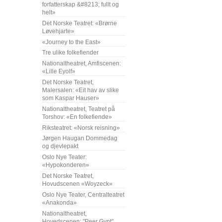
forfatterskap &#8213; fullt og
helt»
Det Norske Teatret: «Brørne
Løvehjarte»
«Journey to the East»
Tre ulike folkefiender
Nationaltheatret, Amfiscenen:
«Lille Eyolf»
Det Norske Teatret,
Malersalen: «Eit hav av slike
som Kaspar Hauser»
Nationaltheatret, Teatret på
Torshov: «En folkefiende»
Riksteatret: «Norsk reisning»
Jørgen Haugan Dommedag
og djevlepakt
Oslo Nye Teater:
«Hypokonderen»
Det Norske Teatret,
Hovudscenen «Woyzeck»
Oslo Nye Teater, Centralteatret
«Anakonda»
Nationaltheatret,
Hovedscenen: "Peer Gynt"