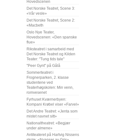
Hovedscenen
Det Norske Teatret, Scene 3:
«Vår vesle»
Det Norske Teatret, Scene 2:
«Macbeth
Oslo Nye Teater,
Hovedscenen: «Den spanske
flue»
Riksteatret i samarbeid med
Det Norske Teatret og Kilden
Teater: "Tung tids tale"
"Peer Gynt" på Gålå
Sommerteatret i
Frognerparken, 2. klasse
studentene ved
Teaterhøgskolen: Min venn,
romvesenet
Fyrhuset Kværnerbyen:
Kompani Krøbel viser «Farvel»
Det Andre Teatret: «Jenta som
mistet navnet sitt»
Nationaltheatret: «Begjær
under almene»
Antiteateret på Hartvig Nissens
skole: «Nyanser av Gris»