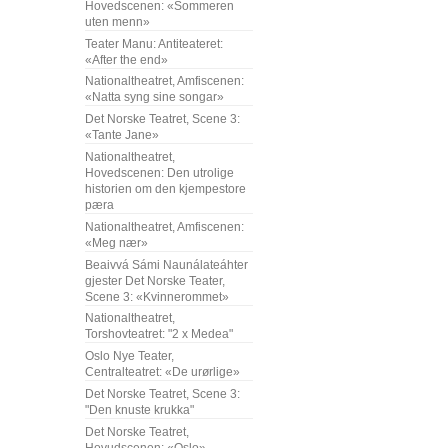
Hovedscenen: «Sommeren
uten menn»
Teater Manu: Antiteateret:
«After the end»
Nationaltheatret, Amfiscenen:
«Natta syng sine songar»
Det Norske Teatret, Scene 3:
«Tante Jane»
Nationaltheatret,
Hovedscenen: Den utrolige
historien om den kjempestore
pæra
Nationaltheatret, Amfiscenen:
«Meg nær»
Beaivvá Sámi Naunálateáhter
gjester Det Norske Teater,
Scene 3: «Kvinnerommet»
Nationaltheatret,
Torshovteatret: "2 x Medea"
Oslo Nye Teater,
Centralteatret: «De urørlige»
Det Norske Teatret, Scene 3:
"Den knuste krukka"
Det Norske Teatret,
Hovudscenen: «Oslo»