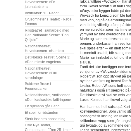
rakk å fullføre «Woyzeck», har st
Hovedscenen: «En
form likevel bidratt til at han i 
julenattsdrøm»
«Woyzeck» bygger både på den f
Antiteatret: "DJ Pedo"
Woyzeck fra Leipzig som ble hal
Grusomhetens Teater: «Røde
med kniv, og på de ernæringsm
Emma»
von Liebig vitterlig utførte på 
en menig soldat som må finne seg
Riksteatret i samarbeid med
ydmyket av sine overordnete. Ha
Den Nationale Scene: "Don
Marie og sønnen deres med det ve
Quijote"
penger, underkaster han seg fors
Nationaltheatret,
skal spise erter ― en diett som 
Hovedscenen: «Hamlet»
litt mentalt ustabil, blir stadig m
Det Norske Teatret, Scene 3:
Marie har innledet et forhold til 
«Den minste engelen»
sjalusi.
Fordi det ikke foreligger noe fer
Nationaltheatret
versjoner av «Woyzeck» siden ur
Hovedscenen: «Full
Robert Wilson opp stykket på B
spredning»
nye her var først og fremst Tom
Bukkene Bruse i
tekster. Robert Wilsons helt spes
Frognerparken
naturligvis også sitt særpreg p
Det Norske at vi skal se «ein ve
Nationaltheatret, Amfiscenen:
Lasse Kolsrud har likevel valgt 
«Den kaukasiske krittringen»
En sjømann går i land
Han har med hell satset på Kar
kostymedesigner. Som vanlig st
Et speil for tidsånden
scenografisk løsning: en rekke s
Sterk Ibsentro oppsetning
skittenbrun vegg som går langs 
Oslo Nye Teater,
grå bygate, og av rommene der
Centralteatret: "Den 25. timen"
i dette scenebildet understreker