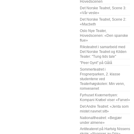
Hovedscenen
Det Norske Teatret, Scene 3:
«Vår vesle»
Det Norske Teatret, Scene 2:
«Macbeth
Oslo Nye Teater,
Hovedscenen: «Den spanske
flue»
Riksteatret i samarbeid med
Det Norske Teatret og Kilden
Teater: "Tung tids tale"
"Peer Gynt" på Gålå
Sommerteatret i
Frognerparken, 2. klasse
studentene ved
Teaterhøgskolen: Min venn,
romvesenet
Fyrhuset Kværnerbyen:
Kompani Krøbel viser «Farvel»
Det Andre Teatret: «Jenta som
mistet navnet sitt»
Nationaltheatret: «Begjær
under almene»
Antiteateret på Hartvig Nissens
skole: «Nyanser av Gris»