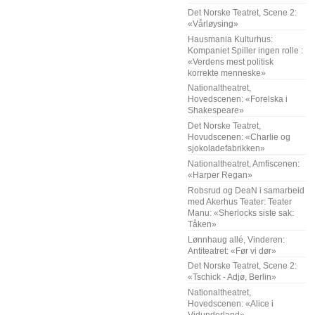
Det Norske Teatret, Scene 2:
«Vårløysing»
Hausmania Kulturhus:
Kompaniet Spiller ingen rolle :
«Verdens mest politisk
korrekte menneske»
Nationaltheatret,
Hovedscenen: «Forelska i
Shakespeare»
Det Norske Teatret,
Hovudscenen: «Charlie og
sjokoladefabrikken»
Nationaltheatret, Amfiscenen:
«Harper Regan»
Robsrud og DeaN i samarbeid
med Akerhus Teater: Teater
Manu: «Sherlocks siste sak:
Tåken»
Lønnhaug allé, Vinderen:
Antiteatret: «Før vi dør»
Det Norske Teatret, Scene 2:
«Tschick - Adjø, Berlin»
Nationaltheatret,
Hovedscenen: «Alice i