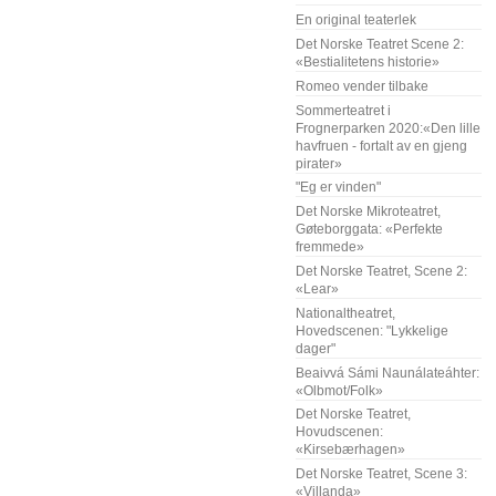
En original teaterlek
Det Norske Teatret Scene 2:
«Bestialitetens historie»
Romeo vender tilbake
Sommerteatret i
Frognerparken 2020:«Den lille
havfruen - fortalt av en gjeng
pirater»
"Eg er vinden"
Det Norske Mikroteatret,
Gøteborggata: «Perfekte
fremmede»
Det Norske Teatret, Scene 2:
«Lear»
Nationaltheatret,
Hovedscenen: "Lykkelige
dager"
Beaivvá Sámi Naunálateáhter:
«Olbmot/Folk»
Det Norske Teatret,
Hovudscenen:
«Kirsebærhagen»
Det Norske Teatret, Scene 3:
«Villanda»