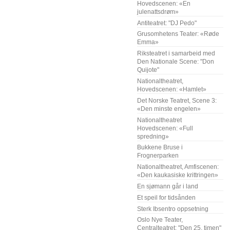
Hovedscenen: «En
julenattsdrøm»
Antiteatret: "DJ Pedo"
Grusomhetens Teater: «Røde
Emma»
Riksteatret i samarbeid med
Den Nationale Scene: "Don
Quijote"
Nationaltheatret,
Hovedscenen: «Hamlet»
Det Norske Teatret, Scene 3:
«Den minste engelen»
Nationaltheatret
Hovedscenen: «Full
spredning»
Bukkene Bruse i
Frognerparken
Nationaltheatret, Amfiscenen:
«Den kaukasiske krittringen»
En sjømann går i land
Et speil for tidsånden
Sterk Ibsentro oppsetning
Oslo Nye Teater,
Centralteatret: "Den 25. timen"