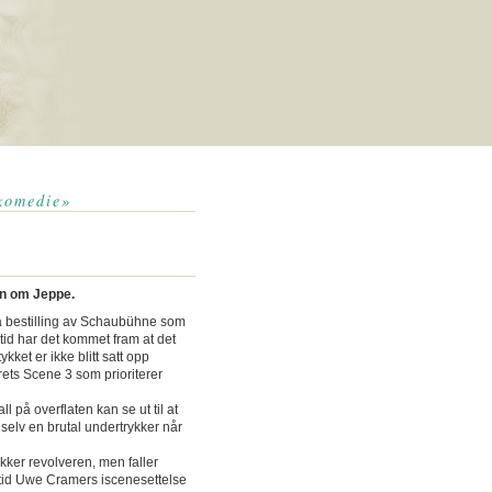
 komedie»
en om Jeppe.
å bestilling av Schaubühne som
rtid har det kommet fram at det
kket er ikke blitt satt opp
ets Scene 3 som prioriterer
 på overflaten kan se ut til at
selv en brutal undertrykker når
ekker revolveren, men faller
rtid Uwe Cramers iscenesettelse