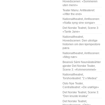
Hovedscenen: «Sommeren
uten menn»
Teater Manu: Antiteateret:
«After the end»
Nationaltheatret, Amfiscenen:
«Natta syng sine songar»
Det Norske Teatret, Scene 3:
«Tante Jane»
Nationaltheatret,
Hovedscenen: Den utrolige
historien om den kjempestore
pæra
Nationaltheatret, Amfiscenen:
«Meg nær»
Beaivvá Sámi Naunálateáhter
gjester Det Norske Teater,
Scene 3: «Kvinnerommet»
Nationaltheatret,
Torshovteatret: "2 x Medea"
Oslo Nye Teater,
Centralteatret: «De urørlige»
Det Norske Teatret, Scene 3:
"Den knuste krukka"
Det Norske Teatret,
Hovudscenen: «Oslo»