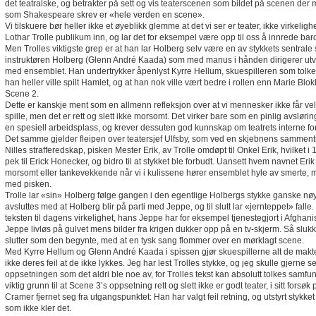
det teatralske, og betrakter på sett og vis teaterscenen som bildet på scenen der m
som Shakespeare skrev er «hele verden en scene».
Vi tilskuere bør heller ikke et øyeblikk glemme at det vi ser er teater, ikke virkelig
Lothar Trolle publikum inn, og lar det for eksempel være opp til oss å innrede b
Men Trolles viktigste grep er at han lar Holberg selv være en av stykkets sentrale s
instruktøren Holberg (Glenn André Kaada) som med manus i hånden dirigerer utvik
med ensemblet. Han undertrykker åpenlyst Kyrre Hellum, skuespilleren som tolker
han heller ville spilt Hamlet, og at han nok ville vært bedre i rollen enn Marie Blo
Scene 2.
Dette er kanskje ment som en allmenn refleksjon over at vi mennesker ikke får velge
spille, men det er rett og slett ikke morsomt. Det virker bare som en pinlig avslø
en spesiell arbeidsplass, og krever dessuten god kunnskap om teatrets interne fo
Det samme gjelder fleipen over teatersjef Ulfsby, som ved en skjebnens sammen
Nilles strafferedskap, pisken Mester Erik, av Trolle omdøpt til Onkel Erik, hvilket i
pek til Erick Honecker, og bidro til at stykket ble forbudt. Uansett hvem navnet Eri
morsomt eller tankevekkende når vi i kulissene hører ensemblet hyle av smerte,
med pisken.
Trolle lar «sin» Holberg følge gangen i den egentlige Holbergs stykke ganske nøy
avsluttes med at Holberg blir på parti med Jeppe, og til slutt lar «jernteppet» fall
teksten til dagens virkelighet, hans Jeppe har for eksempel tjenestegjort i Afghanis
Jeppe livløs på gulvet mens bilder fra krigen dukker opp på en tv-skjerm. Så slukk
slutter som den begynte, med at en tysk sang flommer over en mørklagt scene.
Med Kyrre Hellum og Glenn André Kaada i spissen gjør skuespillerne alt de makter f
ikke deres feil at de ikke lykkes. Jeg har lest Trolles stykke, og jeg skulle gjerne 
oppsetningen som det aldri ble noe av, for Trolles tekst kan absolutt tolkes samfun
viktig grunn til at Scene 3’s oppsetning rett og slett ikke er godt teater, i sitt fors
Cramer fjernet seg fra utgangspunktet: Han har valgt feil retning, og utstyrt stykke
som ikke kler det.