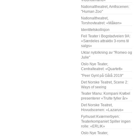
Vidunderland»
Nationaltheatret, Amfiscenen:
"Human Zoo"
Nationaltheatret,
Torshovteatret: «Måken»
Identitetskollisjon
Feil Teater i Bogstadveien 9A:
«Særdeles attraktiv 3-roms til
salgs»
Uklar nytolkning av "Romeo og
Julie"
Oslo Nye Teater,
Centralteatret: «Quartett»
"Peer Gynt på Gålå 2019"
Det Norske Teatret, Scene 2:
Ways of seeing
Teater Manu: Kompani Krøbel
presenterer «Trulte fyller år»
Det Norske Teatret,
Hovudscenen: «Lazarus»
Fyrhuset Kværnerbyen:
Teaterkompaniet Spiller ingen
rolle: «ERLIK»
Oslo Nye Teater,