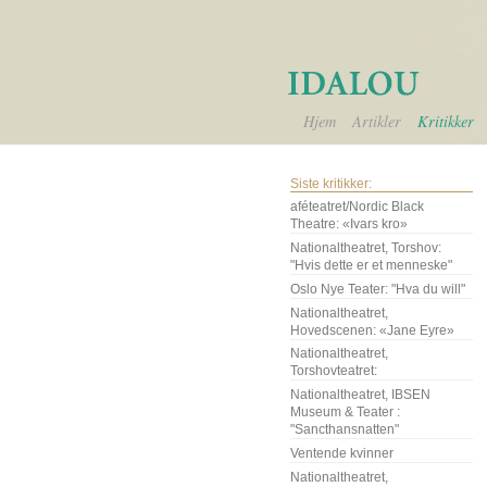
Hjem
Artikler
Kritikker
Siste kritikker:
aféteatret/Nordic Black
Theatre: «Ivars kro»
Nationaltheatret, Torshov:
"Hvis dette er et menneske"
Oslo Nye Teater: "Hva du will"
Nationaltheatret,
Hovedscenen: «Jane Eyre»
Nationaltheatret,
Torshovteatret:
Nationaltheatret, IBSEN
Museum & Teater :
"Sancthansnatten"
Ventende kvinner
Nationaltheatret,