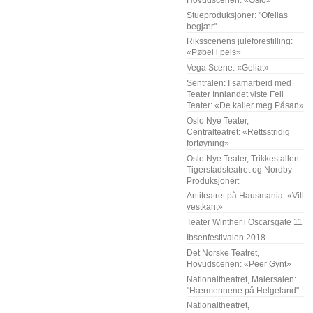
Stueproduksjoner: "Ofelias
begjær"
Riksscenens juleforestilling:
«Pøbel i pels»
Vega Scene: «Goliat»
Sentralen: I samarbeid med
Teater Innlandet viste Feil
Teater: «De kaller meg Påsan»
Oslo Nye Teater,
Centralteatret: «Rettsstridig
forføyning»
Oslo Nye Teater, Trikkestallen
Tigerstadsteatret og Nordby
Produksjoner:
Antiteatret på Hausmania: «Vill
vestkant»
Teater Winther i Oscarsgate 11
Ibsenfestivalen 2018
Det Norske Teatret,
Hovudscenen: «Peer Gynt»
Nationaltheatret, Malersalen:
"Hærmennene på Helgeland"
Nationaltheatret,