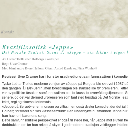
Kontakt
Kvasifilosofisk «Jeppe»
Det Norske Teatret, Scene 3: «Jeppe – ein diktar i eigen
Av Lothar Trolle etter Holbergs skodespel
Regi: Uwe Cramer
Med blant andre Kyrre Hellum, Glenn André Kaada og Nina Woxholtt
Regissør Uwe Cramer har i for stor grad nedtonet samfunnssatiren i komedi
Tyske Lothar Trolles moderne versjon av «Jeppe på Berget» ble skrevet i 1987 p
den gangen lå i Øst-Berlin, men forestillingen ble stanset like før premieren. I ette
var av politiske årsaker, samfunnssatiren ble for krass for overvåkingstjenesten. Sty
senere, og det var dermed urpremieren som fant sted torsdag på Det Norske Teatr
tekst, regi og skuespillerinnsats.
«Jeppe på Berget» er en morsom og vittig, men også dyster komedie, der det iallfall
Holberg forsvarer sin tids klassesamfunn: Den undertrykte husmannen Jeppe blir 
han havner i baronens seng.
Dette samfunnskritiske perspektivet er også til stede her, når Jeppe mot slutten tr
døddrukken om før han rekker å skyte. I god moderne tradisjon vektlegger imidle