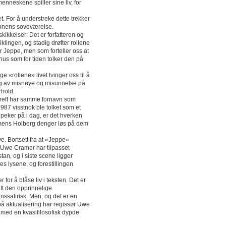
enneskene spiller sine liv, for
het. For å understreke dette trekker
aronens soveværelse.
kikkelser: Det er forfatteren og
lingen, og stadig drøfter rollene
 Jeppe, men som forteller oss at
khus som for tiden tolker den på
 «rollene» livet tvinger oss til å
ring av misnøye og misunnelse på
rhold.
treff har samme fornavn som
 1987 visstnok ble tolket som et
k peker på i dag, er det hverken
 mens Holberg denger løs på dem
e. Bortsett fra at «Jeppe»
e. Uwe Cramer har tilpasset
tan, og i siste scene ligger
es lysene, og forestillingen
or å blåse liv i teksten. Det er
sett den opprinnelige
nssatirisk. Men, og det er en
øk på aktualisering har regissør Uwe
t med en kvasifilosofisk dypde