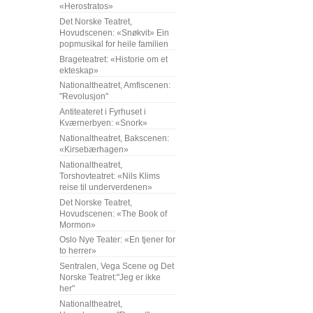
«Herostratos»
Det Norske Teatret,
Hovudscenen: «Snøkvit» Ein
popmusikal for heile familien
Brageteatret: «Historie om et
ekteskap»
Nationaltheatret, Amfiscenen:
"Revolusjon"
Antiteateret i Fyrhuset i
Kværnerbyen: «Snork»
Nationaltheatret, Bakscenen:
«Kirsebærhagen»
Nationaltheatret,
Torshovteatret: «Nils Klims
reise til underverdenen»
Det Norske Teatret,
Hovudscenen: «The Book of
Mormon»
Oslo Nye Teater: «En tjener for
to herrer»
Sentralen, Vega Scene og Det
Norske Teatret:"Jeg er ikke
her"
Nationaltheatret,