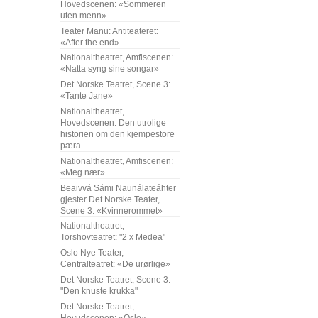
Hovedscenen: «Sommeren
uten menn»
Teater Manu: Antiteateret:
«After the end»
Nationaltheatret, Amfiscenen:
«Natta syng sine songar»
Det Norske Teatret, Scene 3:
«Tante Jane»
Nationaltheatret,
Hovedscenen: Den utrolige
historien om den kjempestore
pæra
Nationaltheatret, Amfiscenen:
«Meg nær»
Beaivvá Sámi Naunálateáhter
gjester Det Norske Teater,
Scene 3: «Kvinnerommet»
Nationaltheatret,
Torshovteatret: "2 x Medea"
Oslo Nye Teater,
Centralteatret: «De urørlige»
Det Norske Teatret, Scene 3:
"Den knuste krukka"
Det Norske Teatret,
Hovudscenen: «Oslo»