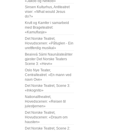
«Jakob og Neikob»
Sinsen Kulturhus, Antiteatret
viser: «What would Jesus
do?»
Krutt og Kamfer i samarbeid
med Brageteatret:
«Kamuflasje»
Det Norske Teatret,
Hovudscenen: «Påfuglen - Ein
urettferdig musikal»
Beaivvá Sámi Naunálateáhter
gjester Det Norske Teaters
Scene 3: «Hevn»
Oslo Nye Teater,
Centralteatret: «En mann ved
navn Ove»
Det Norske Teatret, Scene 3:
«Inkognito»
Nationaltheatret,
Hovedscenen: «Reisen til
julestjernen»
Det Norske Teatret,
Hovudscenen: «Draum om
hausten»
Det Norske Teatret, Scene 2: