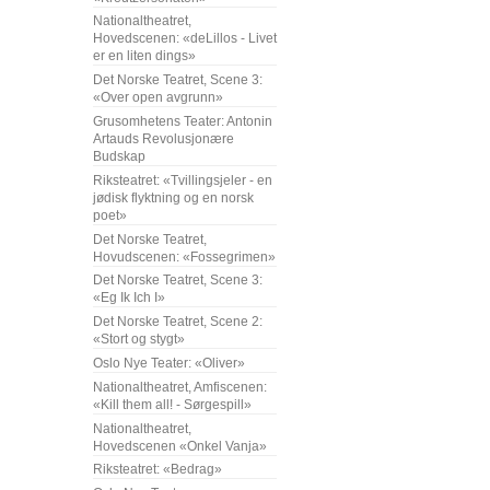
Nationaltheatret,
Hovedscenen: «deLillos - Livet
er en liten dings»
Det Norske Teatret, Scene 3:
«Over open avgrunn»
Grusomhetens Teater: Antonin
Artauds Revolusjonære
Budskap
Riksteatret: «Tvillingsjeler - en
jødisk flyktning og en norsk
poet»
Det Norske Teatret,
Hovudscenen: «Fossegrimen»
Det Norske Teatret, Scene 3:
«Eg Ik Ich I»
Det Norske Teatret, Scene 2:
«Stort og stygt»
Oslo Nye Teater: «Oliver»
Nationaltheatret, Amfiscenen:
«Kill them all! - Sørgespill»
Nationaltheatret,
Hovedscenen «Onkel Vanja»
Riksteatret: «Bedrag»