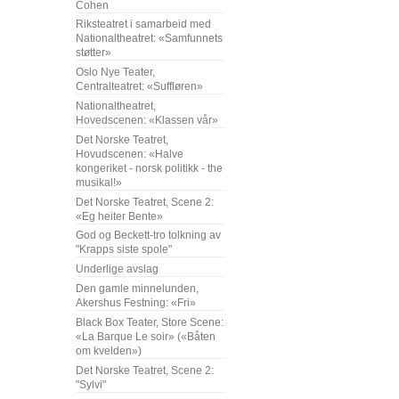
Cohen
Riksteatret i samarbeid med
Nationaltheatret: «Samfunnets
støtter»
Oslo Nye Teater,
Centralteatret: «Suffløren»
Nationaltheatret,
Hovedscenen: «Klassen vår»
Det Norske Teatret,
Hovudscenen: «Halve
kongeriket - norsk politikk - the
musikal!»
Det Norske Teatret, Scene 2:
«Eg heiter Bente»
God og Beckett-tro tolkning av
"Krapps siste spole"
Underlige avslag
Den gamle minnelunden,
Akershus Festning: «Fri»
Black Box Teater, Store Scene:
«La Barque Le soir» («Båten
om kvelden»)
Det Norske Teatret, Scene 2:
"Sylvi"