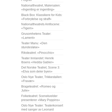
Frogner
Nationaltheatret, Malersalen:
«Ingenting er ingenting»
Black Box: Klassikere for Kids:
«Forbrytelse og straff»
Nationaltheatrets Amfiscene:
«Tigern»
Grusomhetens Teater:
«Lament»
Teater Manu: «Den
stundesløse»
Riksteatret: «Pinocchio»
Teater Innlandet: Henrik
Ibsens «Hedda Gabler»
Det Norske Teatret, Scene 3:
«Elva som deler byen»
Oslo Nye Teater, Trikkestallen:
«Fravær»
Brageteatret: «Romeo og
Julie»
Folketeatret: Scenekvelder
presenterer «Mary Poppins»
Oslo Nye Teater: Teaterkonsert
med sanger av Leonard