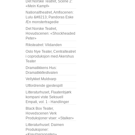
Det Norske Teatret, Scene 2:
«Mein Kampf»
Nationaltheatret, Amfiscenen:
Lulu &#8213; Pandoras Eske
/En monstertragedie
Det Norske Teatret,
Hovudscenen: «Shockheaded
Peter»
Riksteatret: Vildanden
Oslo Nye Teater, Centralteatret
i coproduksjon med Akershus
Teater
Dramatikkens Hus:
Dramatikkfestivalen
Vellykket Muldvarp
Utfordrende gjestespill
Litteraturhuset, Flaatenbjørk
kompani viste Seksuell
Empati, vol. 1 - Handlinger
Black Box Teater,
Hovedscenen Verk
Produksjoner viser: «Stalker»
Litteraturhuset: Daimen
Produksjoner:
«Kreutzersonaten»