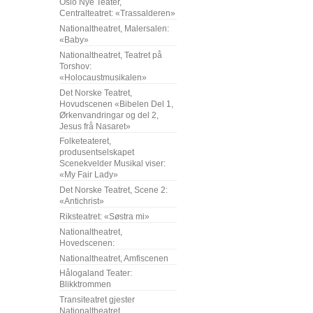
Oslo Nye Teater,
Centralteatret: «Trassalderen»
Nationaltheatret, Malersalen:
«Baby»
Nationaltheatret, Teatret på
Torshov:
«Holocaustmusikalen»
Det Norske Teatret,
Hovudscenen «Bibelen Del 1,
Ørkenvandringar og del 2,
Jesus frå Nasaret»
Folketeateret,
produsentselskapet
Scenekvelder Musikal viser:
«My Fair Lady»
Det Norske Teatret, Scene 2:
«Antichrist»
Riksteatret: «Søstra mi»
Nationaltheatret,
Hovedscenen:
Nationaltheatret, Amfiscenen
Hålogaland Teater:
Blikktrommen
Transiteatret gjester
Nationaltheatret,