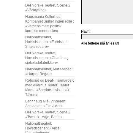
Det Norske Teatret, Scene 2:
«Vårløysing»
Hausmania Kulturhus:
Kompaniet Spiller ingen rolle :
«Verdens mest politisk
korrekte menneske»
Navn:
Nationaltheatret,
Hovedscenen: «Forelska i
Alle feltene må fylles ut!
Shakespeare»
Det Norske Teatret,
Hovudscenen: «Charlie og
sjokoladefabrikken»
Nationaltheatret, Amfiscenen:
«Harper Regan»
Robsrud og DeaN i samarbeid
med Akerhus Teater: Teater
Manu: «Sherlocks siste sak:
Tåken»
Lønnhaug allé, Vinderen:
Antiteatret: «Før vi dør»
Det Norske Teatret, Scene 2:
«Tschick - Adjø, Berlin»
Nationaltheatret,
Hovedscenen: «Alice i