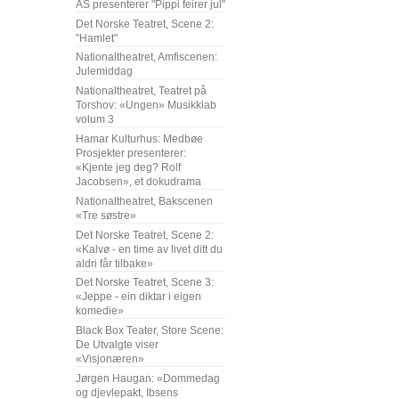
AS presenterer "Pippi feirer jul"
Det Norske Teatret, Scene 2:
"Hamlet"
Nationaltheatret, Amfiscenen:
Julemiddag
Nationaltheatret, Teatret på
Torshov: «Ungen» Musikklab
volum 3
Hamar Kulturhus: Medbøe
Prosjekter presenterer:
«Kjente jeg deg? Rolf
Jacobsen», et dokudrama
Nationaltheatret, Bakscenen
«Tre søstre»
Det Norske Teatret, Scene 2:
«Kalvø - en time av livet ditt du
aldri får tilbake»
Det Norske Teatret, Scene 3:
«Jeppe - ein diktar i eigen
komedie»
Black Box Teater, Store Scene:
De Utvalgte viser
«Visjonæren»
Jørgen Haugan: «Dommedag
og djevlepakt, Ibsens