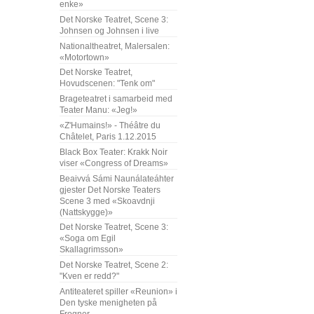
enke»
Det Norske Teatret, Scene 3:
Johnsen og Johnsen i live
Nationaltheatret, Malersalen:
«Motortown»
Det Norske Teatret,
Hovudscenen: "Tenk om"
Brageteatret i samarbeid med
Teater Manu: «Jeg!»
«Z'Humains!» - Théâtre du
Châtelet, Paris 1.12.2015
Black Box Teater: Krakk Noir
viser «Congress of Dreams»
Beaivvá Sámi Naunálateáhter
gjester Det Norske Teaters
Scene 3 med «Skoavdnji
(Nattskygge)»
Det Norske Teatret, Scene 3:
«Soga om Egil
Skallagrimsson»
Det Norske Teatret, Scene 2:
"Kven er redd?"
Antiteateret spiller «Reunion» i
Den tyske menigheten på