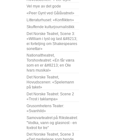
Vel mye av det gode
«Peer Gynt ved Gålåvatnet»
Litteraturhuset: «Konflikten»
Skuffende kulturjournalistikk
Det Norske Teatret, Scene 3:
«William i lyst og last &#8213;
ei forteljing om Shakespeares
sonettar»
Nationaltheatret,
Torshovteatret: «En får væra
som en er &#8213; en Ole
Ivars musikal»
Det Norske Teatret,
Hovudscenen: «Spelemann
på taket»
Det Norske Teatret: Scene 2
«Trost i taklampa»
Grusomhetens Teater:
«Svanhild»
Samovarteatret på Riksteatret:
"Vodka, vann og glasnost - en
foxtrot for tre"
Det Norske Teatret, Scene 3
«Det merkelege som hende