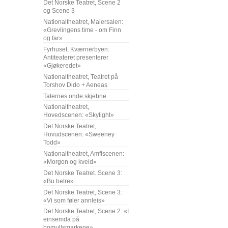
Det Norske Teatret, Scene 2
og Scene 3
Nationaltheatret, Malersalen:
«Grevlingens time - om Finn
og far»
Fyrhuset, Kværnerbyen:
Antiteateret presenterer
«Gjøkeredet»
Nationaltheatret, Teatret på
Torshov Dido + Aeneas
Taternes onde skjebne
Nationaltheatret,
Hovedscenen: «Skylight»
Det Norske Teatret,
Hovudscenen: «Sweeney
Todd»
Nationaltheatret, Amfiscenen:
«Morgon og kveld»
Det Norske Teatret. Scene 3:
«Bu betre»
Det Norske Teatret, Scene 3:
«Vi som føler annleis»
Det Norske Teatret, Scene 2: «I
einsemda på
bomullsmarkene»