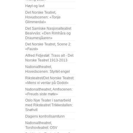
Høyt og lavt
Det Norske Teatret,
Hovudscenen: «Tonje
Glimmerdal»
Det Samiske Nasjonalteatret
Beaivvás: «Den Rimhåra og
Draumesjåaren»
Det Norske Teatret, Scene 2:
«Faust»
Alfred Fidjestøl: Trass alt - Det
Norske Teatret 1913-2013
Nationaltheatret,
Hovedscenen: Styrtet engel
Riksteatret/Det Norske Teatret:
«Mens vi ventar på Godot»
Nationaltheatret, Amfiscenen:
«Freuds siste møte»
Oslo Nye Teater i samarbeid
med Riksteatret Trikkestallen:
Snøhvit
Dagens kontrollsamfunn
Nationaltheatret,
Torshovteatret: OSV