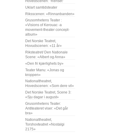
Hovedscenen: "Renset"
Uklart samtidsteater
Riksscenen: «Rinnanbanden»
Grusomhetens Teater :
«Visions of Kerouac -a
movement-theater concept-
album»
Det Norske Teatret,
Hovudscenen: «11 år»
Riksteatret/ Den Nationale
Scene: «Albert og Anna»
«Den fri kjærlighets by»
Teater Manu: «Jonas og
kroppen»
Nationaltheatret,
Hovedscenen: «Som dere vil»
Det Norske Teatret, Scene 3:
«Sju dagar i august»
Grusomhetens Teater:
Antiteateret viser: «Det går
bra»
Nationaltheatret,
Torshovteatret «Nostalgi
2175»