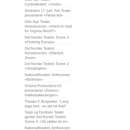
Centralteatret: «Vrede»
Sentralen 17. juni: Feil Teater
presenterer «Første feil»
Oslo Nye Teater,
Hovedscenen: «Hvem er redd
for Virginia Woolf?»
Det Norske Teatret. Scene 3:
«Festning Europa»
Det Norske Teatret,
Hovudscenen: «Etterlyst:
Jesus»
Det Norske Teatret, Scene 2:
«Songfuglen»
Nationaltheatret, Amfiscenen:
«Borkman»
Victoria Productions AS
presenterer «Dyrene i
Hakkebakkeskogen»
Theater F, Borgveien: "Lang
dags ferd - en akt om flukt"
Sogn og Fjordane Teater
gjester Det Norske Teatret
Scene 3: «Så vakker du er»
Nationaltheatret, Amfiscenen: