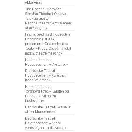
«Martyrer»
The National Moravian-
Silesian Theatre i Ostrava,
Tsjekkia gjester
Nationaltheatret, Amfiscenen:
«Lilleskogen»
I samarbeid med Hopscotch
Ensemble (DE/UK)
presenterer Grusomhetens
Teater «Proud Cloud - a total
jazz & theatre meeting»
Nationaltheatret,
Hovedscenen: «Mysterier»
Det Norske Teatret,
Hovudscenen: «Kvitebjørn
Kong Valemon»
Nationaltheatret,
Torshovteatret: «Karsten og
Petra /Alle vil ha en
bestevenn»
Det Norske Teatret, Scene 3:
«Herr Marmelade»
Det Norske Teatret,
Hovudscenen: «Andre
verdskrigen - natt i verda»