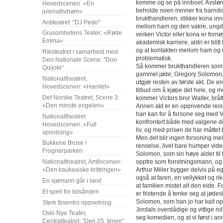
komme og se på innboet. Avslør
Hovedscenen: «En
beholde noen minner fra barnd
julenattsdrøm»
brukthandleren, stikker kona in
Antiteatret: "DJ Pedo"
mellom ham og den vakre, ungdo
Grusomhetens Teater: «Røde
verken Victor eller kona er for
Emma»
akademisk karriere, aldri er blitt
og at kontakten mellom ham og d
Riksteatret i samarbeid med
problematisk.
Den Nationale Scene: "Don
Så kommer brukthandleren som v
Quijote"
gammel jøde, Gregory Solomon,
Nationaltheatret,
utgjør resten av første akt. De 
Hovedscenen: «Hamlet»
tilbud om å kjøpe det hele, og
Det Norske Teatret, Scene 3:
kommer Victors bror Walter, brått
«Den minste engelen»
Annen akt er en opprivende reise 
han kan for å forsone seg med V
Nationaltheatret
konfrontert både med valgene d
Hovedscenen: «Full
liv, og med prisen de har måttet 
spredning»
Men det blir ingen forsoning me
Bukkene Bruse i
renselse, livet bare humper vid
Frognerparken
Solomon, som sin høye alder til t
opptre som forretningsmann, og
Nationaltheatret, Amfiscenen:
Arthur Miller bygger delvis på e
«Den kaukasiske krittringen»
også at faren, en vellykket og ri
En sjømann går i land
at familien mistet alt den eide. 
Et speil for tidsånden
er fristende å tenke seg at jødesl
Solomon, som han jo har kalt op
Sterk Ibsentro oppsetning
Jordals overdådige og vittige rol
Oslo Nye Teater,
seg komedien, og at vi først i an
Centralteatret: "Den 25. timen"