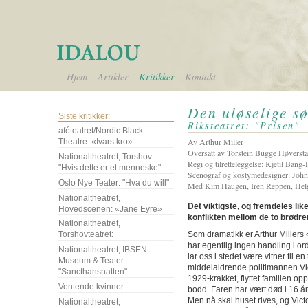
Hjem
Artikler
Kritikker
Kontakt
Den uløselige s
Siste kritikker:
Riksteatret: "Prisen"
aféteatret/Nordic Black
Av Arthur Miller
Theatre: «Ivars kro»
Oversatt av Torstein Bugge Høverst
Nationaltheatret, Torshov:
Regi og tilretteleggelse: Kjetil Bang
"Hvis dette er et menneske"
Scenograf og kostymedesigner: John
Oslo Nye Teater: "Hva du will"
Med Kim Haugen, Iren Reppen, Helge
Nationaltheatret,
Det viktigste, og fremdeles like
Hovedscenen: «Jane Eyre»
konflikten mellom de to brødre
Nationaltheatret,
Som dramatikk er Arthur Millers 
Torshovteatret:
har egentlig ingen handling i ord
Nationaltheatret, IBSEN
lar oss i stedet være vitner til en
Museum & Teater :
middelaldrende politimannen Vict
"Sancthansnatten"
1929-krakket, flyttet familien opp
Ventende kvinner
bodd. Faren har vært død i 16 år, 
Men nå skal huset rives, og Vict
Nationaltheatret,