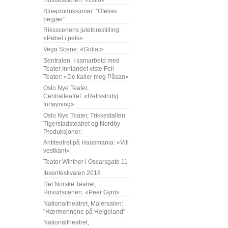
Stueproduksjoner: "Ofelias
begjær"
Riksscenens juleforestilling:
«Pøbel i pels»
Vega Scene: «Goliat»
Sentralen: I samarbeid med
Teater Innlandet viste Feil
Teater: «De kaller meg Påsan»
Oslo Nye Teater,
Centralteatret: «Rettsstridig
forføyning»
Oslo Nye Teater, Trikkestallen
Tigerstadsteatret og Nordby
Produksjoner:
Antiteatret på Hausmania: «Vill
vestkant»
Teater Winther i Oscarsgate 11
Ibsenfestivalen 2018
Det Norske Teatret,
Hovudscenen: «Peer Gynt»
Nationaltheatret, Malersalen:
"Hærmennene på Helgeland"
Nationaltheatret,