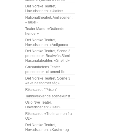
Det Norske Teatret,
Hovudscenen: «Utafor»
Nationaltheatret, Amfiscenen:
«Tarjei»
Teater Manu: «Gråtende
hender»
Det Norske Teatret,
Hovudscenen: «Antigone»
Det Norske Teatret, Scene 3
presenterer: Beaivvás Sámi
Nasunálateáhter: «Snøfrid»
Grusomhetens Teater
presenterer: «Lament II»
Det Norske Teatret, Scene 3:
«Kva nashornet såg»
Riksteatret: "Prisen"
Tankevekkende scenekunst
Oslo Nye Teater,
Hovedscenen: «Hair»
Riksteatret: «Trollmannen fra
Oz»
Det Norske Teatret,
Hovudscenen: «Kasimir og