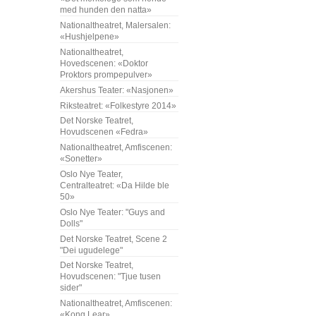
med hunden den natta»
Nationaltheatret, Malersalen:
«Hushjelpene»
Nationaltheatret,
Hovedscenen: «Doktor
Proktors prompepulver»
Akershus Teater: «Nasjonen»
Riksteatret: «Folkestyre 2014»
Det Norske Teatret,
Hovudscenen «Fedra»
Nationaltheatret, Amfiscenen:
«Sonetter»
Oslo Nye Teater,
Centralteatret: «Da Hilde ble
50»
Oslo Nye Teater: "Guys and
Dolls"
Det Norske Teatret, Scene 2
"Dei ugudelege"
Det Norske Teatret,
Hovudscenen: "Tjue tusen
sider"
Nationaltheatret, Amfiscenen:
«Kong Lear»