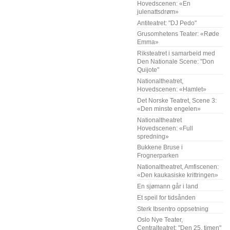
Hovedscenen: «En
julenattsdrøm»
Antiteatret: "DJ Pedo"
Grusomhetens Teater: «Røde
Emma»
Riksteatret i samarbeid med
Den Nationale Scene: "Don
Quijote"
Nationaltheatret,
Hovedscenen: «Hamlet»
Det Norske Teatret, Scene 3:
«Den minste engelen»
Nationaltheatret
Hovedscenen: «Full
spredning»
Bukkene Bruse i
Frognerparken
Nationaltheatret, Amfiscenen:
«Den kaukasiske krittringen»
En sjømann går i land
Et speil for tidsånden
Sterk Ibsentro oppsetning
Oslo Nye Teater,
Centralteatret: "Den 25. timen"