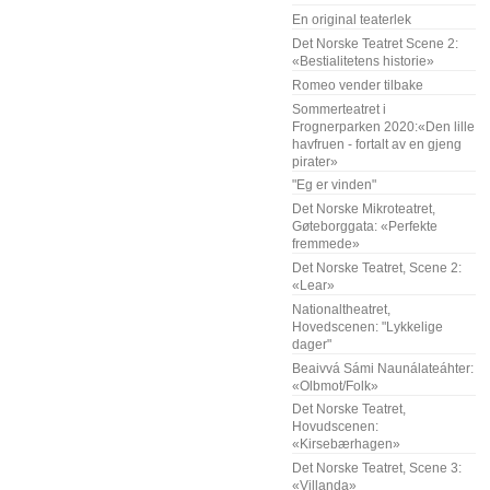
En original teaterlek
Det Norske Teatret Scene 2:
«Bestialitetens historie»
Romeo vender tilbake
Sommerteatret i
Frognerparken 2020:«Den lille
havfruen - fortalt av en gjeng
pirater»
"Eg er vinden"
Det Norske Mikroteatret,
Gøteborggata: «Perfekte
fremmede»
Det Norske Teatret, Scene 2:
«Lear»
Nationaltheatret,
Hovedscenen: "Lykkelige
dager"
Beaivvá Sámi Naunálateáhter:
«Olbmot/Folk»
Det Norske Teatret,
Hovudscenen:
«Kirsebærhagen»
Det Norske Teatret, Scene 3:
«Villanda»