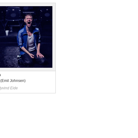
a
 (Emil Johnsen)
yvind Eide