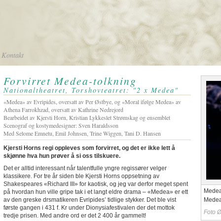
Kontakt
Forvirret Medea-tolkning
Nationaltheatret, Torshovteatret: "2 x Medea"
«Medea» av Evripides, oversatt av Per Østbye, og «Moral ifølge Medea» av
Athena Farrokhzad, oversatt av Kathrine Nedrejord
Bearbeidet av Kjersti Horn, Kristian Lykkeslet Strømskag og ensemblet
Scenograf og kostymedesigner: Sven Haraldsson
Med Selome Emnetu, Emil Johnsen, Trine Wiggen, Tani D. Hansen
Kjersti Horns regi oppleves som forvirret, og det er ikke lett å
skjønne hva hun prøver å si oss tilskuere.
Det er alltid interessant når talentfulle yngre regissører velger
klassikere. For tre år siden ble Kjersti Horns oppsetning av
Shakespeares «Richard III» for kaotisk, og jeg var derfor meget spent
Mede
på hvordan hun ville gripe tak i et langt eldre drama – «Medea» er ett
av den greske drsmatikeren Evripides’ tidlige stykker. Det ble vist
Medea
første gangen i 431 f. Kr under Dionysiafestivalen der det mottok
Foto Ø
tredje prisen. Med andre ord er det 2 400 år gammelt!