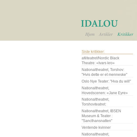
Hjem
Artikler
Kritikker
Siste kritikker:
aféteatret/Nordic Black
Theatre: «Ivars kro»
Nationaltheatret, Torshov:
"Hvis dette er et menneske"
Oslo Nye Teater: "Hva du will"
Nationaltheatret,
Hovedscenen: «Jane Eyre»
Nationaltheatret,
Torshovteatret:
Nationaltheatret, IBSEN
Museum & Teater :
"Sancthansnatten"
Ventende kvinner
Nationaltheatret,