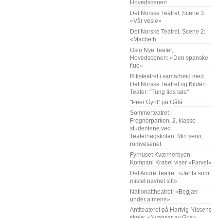
Hovedscenen
Det Norske Teatret, Scene 3:
«Vår vesle»
Det Norske Teatret, Scene 2:
«Macbeth
Oslo Nye Teater,
Hovedscenen: «Den spanske
flue»
Riksteatret i samarbeid med
Det Norske Teatret og Kilden
Teater: "Tung tids tale"
"Peer Gynt" på Gålå
Sommerteatret i
Frognerparken, 2. klasse
studentene ved
Teaterhøgskolen: Min venn,
romvesenet
Fyrhuset Kværnerbyen:
Kompani Krøbel viser «Farvel»
Det Andre Teatret: «Jenta som
mistet navnet sitt»
Nationaltheatret: «Begjær
under almene»
Antiteateret på Hartvig Nissens
skole: «Nyanser av Gris»