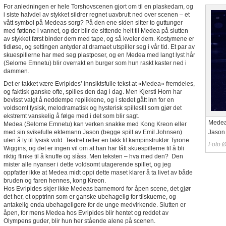
For anledningen er hele Torshovscenen gjort om til en plaskedam, og
i siste halvdel av stykket sildrer regnet uavbrutt ned over scenen – et
vått symbol på Medeas sorg? På den ene siden sitter to guttunger
med føttene i vannet, og der blir de sittende helt til Medea på slutten
av stykket først binder dem med tape, og så kveler dem. Kostymene er
tidløse, og settingen antyder at dramaet utspiller seg i vår tid. Et par av
skuespillerne har med seg plastposer, og en Medea med langt lyst hår
(Selome Emnetu) blir overrakt en burger som hun raskt kaster ned i
dammen.
Det er takket være Evripides’ innsiktsfulle tekst at «Medea» fremdeles,
og faktisk ganske ofte, spilles den dag i dag. Men Kjersti Horn har
bevisst valgt å neddempe replikkene, og i stedet gått inn for en
voldsomt fysisk, melodramatisk og hysterisk spillestil som gjør det
ekstremt vanskelig å følge med i det som blir sagt.
Mede
Medea (Selome Emnetu) kan verken snakke med Kong Kreon eller
med sin svikefulle ektemann Jason (begge spilt av Emil Johnsen)
Jason
uten å ty til fysisk vold. Teatret retter en takk til kampinstruktør Tyrone
Foto Ø
Wiggins, og det er ingen vil om at han har fått skuespillerne til å bli
riktig flinke til å knuffe og slåss. Men teksten – hva med den? Den
mister alle nyanser i dette voldsomt utagerende spillet, og jeg
oppfatter ikke at Medea midt oppi dette maset klarer å ta livet av både
bruden og faren hennes, kong Kreon.
Hos Evripides skjer ikke Medeas barnemord for åpen scene, det gjør
det her, et opptrinn som er ganske ubehagelig for tilskuerne, og
antakelig enda ubehageligere for de unge medvirkende. Slutten er
åpen, for mens Medea hos Evripides blir hentet og reddet av
Olympens guder, blir hun her stående alene på scenen.