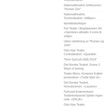
Vidunderland»
Nationaltheatret, Amfiscenen:
"Human Zoo"
Nationaltheatret,
Torshovteatret: «Måken»
Identitetskollisjon
Feil Teater i Bogstadveien 9A:
«Særdeles attraktiv 3-roms til
salgs»
Uklar nytolkning av "Romeo og
Julie"
Oslo Nye Teater,
Centralteatret: «Quartett»
"Peer Gynt på Gålå 2019"
Det Norske Teatret, Scene 2:
Ways of seeing
Teater Manu: Kompani Krøbel
presenterer «Trulte fyller år»
Det Norske Teatret,
Hovudscenen: «Lazarus»
Fyrhuset Kværnerbyen:
Teaterkompaniet Spiller ingen
rolle: «ERLIK»
Oslo Nye Teater,