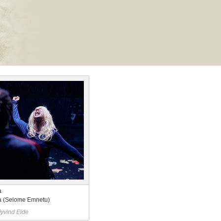
a
 (Selome Emnetu)
yvind Eide