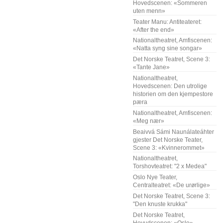
Hovedscenen: «Sommeren
uten menn»
Teater Manu: Antiteateret:
«After the end»
Nationaltheatret, Amfiscenen:
«Natta syng sine songar»
Det Norske Teatret, Scene 3:
«Tante Jane»
Nationaltheatret,
Hovedscenen: Den utrolige
historien om den kjempestore
pæra
Nationaltheatret, Amfiscenen:
«Meg nær»
Beaivvá Sámi Naunálateáhter
gjester Det Norske Teater,
Scene 3: «Kvinnerommet»
Nationaltheatret,
Torshovteatret: "2 x Medea"
Oslo Nye Teater,
Centralteatret: «De urørlige»
Det Norske Teatret, Scene 3:
"Den knuste krukka"
Det Norske Teatret,
Hovudscenen: «Oslo»