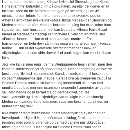
I samarbeid med dramaturg Kristian Lykkeslet Strømskag, har Kjersti
Horn strammet betraktelig inn på originalen, og etter tre kvarter er alt
fullbrakt. Men da blir Medea alene igjen på scenen, og i de 45
minuttene som følger, fremfører hun den iransk-svenske poeten
Athena Farrokhzad nyskrevne «Moral ifølge Medea» der Stemmen og
Medea sammen drøfter Medeas barnedrap: «Jeg har drept mine barn
i totusen år», sier hun., og en del kan tyde på at Athena Farrokhzad
mener at Medeas barnedrap kan forsvares. Selv om en moral sier
«Fordøm henne …. Hun er et monster blant mødre…. En
barnemorder, en forbryter» så finnes også en moral som sier «Forsvar
henne … Hun er det skjelvende offeret for mannens lov», en
«flyktningkvinne» som «ble drevet til et punkt ingen kan vende tilbake
fra».
Jeg ikke kan si meg enig i denne ytterliggående feminismen, men den
kaster et interessant lys på oppsetningen. Det oppdaget jeg dessverre
først da jeg fikk lest manuskriptet. Kanskje i motsetning til første dels
voldsomt utagerende spill, hadde Kjersti Horn på premieren valgt å la
Selome Emnetu snakke så lavmælt og innadvendt at det var helt
umulig å oppfatte mer enn usammenhengende fragmenter av det hun
sa. Horn hadde også fjernet dialog-perspektivet, og i tre
søvndyssende og direkte kjedelige kvarter fulgte vi en ensformig
Medea som vandret rundt dammen, satte seg først her og så der, og
mumlet for seg selv.
Ikke minst dersom mannssamfunnets undertrykking av kvinnen er
hovedpunktet i Kjersti Horns «Medea»-tolkning, forekommer hennes
regigrep meg som forvirrende og dermed ganske mislykket både i
første og annen del. Det er synd for Selome Emnetu som har et