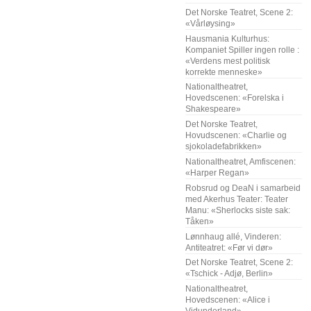
Det Norske Teatret, Scene 2:
«Vårløysing»
Hausmania Kulturhus:
Kompaniet Spiller ingen rolle :
«Verdens mest politisk
korrekte menneske»
Nationaltheatret,
Hovedscenen: «Forelska i
Shakespeare»
Det Norske Teatret,
Hovudscenen: «Charlie og
sjokoladefabrikken»
Nationaltheatret, Amfiscenen:
«Harper Regan»
Robsrud og DeaN i samarbeid
med Akerhus Teater: Teater
Manu: «Sherlocks siste sak:
Tåken»
Lønnhaug allé, Vinderen:
Antiteatret: «Før vi dør»
Det Norske Teatret, Scene 2:
«Tschick - Adjø, Berlin»
Nationaltheatret,
Hovedscenen: «Alice i