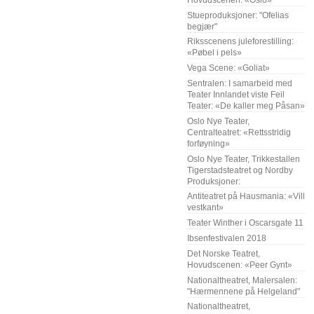
Stueproduksjoner: "Ofelias
begjær"
Riksscenens juleforestilling:
«Pøbel i pels»
Vega Scene: «Goliat»
Sentralen: I samarbeid med
Teater Innlandet viste Feil
Teater: «De kaller meg Påsan»
Oslo Nye Teater,
Centralteatret: «Rettsstridig
forføyning»
Oslo Nye Teater, Trikkestallen
Tigerstadsteatret og Nordby
Produksjoner:
Antiteatret på Hausmania: «Vill
vestkant»
Teater Winther i Oscarsgate 11
Ibsenfestivalen 2018
Det Norske Teatret,
Hovudscenen: «Peer Gynt»
Nationaltheatret, Malersalen:
"Hærmennene på Helgeland"
Nationaltheatret,