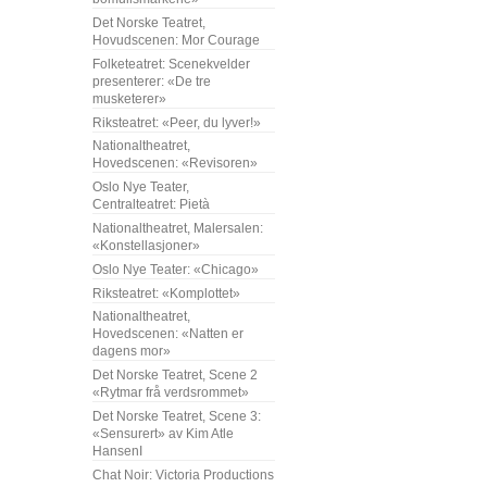
Det Norske Teatret,
Hovudscenen: Mor Courage
Folketeatret: Scenekvelder
presenterer: «De tre
musketerer»
Riksteatret: «Peer, du lyver!»
Nationaltheatret,
Hovedscenen: «Revisoren»
Oslo Nye Teater,
Centralteatret: Pietà
Nationaltheatret, Malersalen:
«Konstellasjoner»
Oslo Nye Teater: «Chicago»
Riksteatret: «Komplottet»
Nationaltheatret,
Hovedscenen: «Natten er
dagens mor»
Det Norske Teatret, Scene 2
«Rytmar frå verdsrommet»
Det Norske Teatret, Scene 3:
«Sensurert» av Kim Atle
HansenI
Chat Noir: Victoria Productions