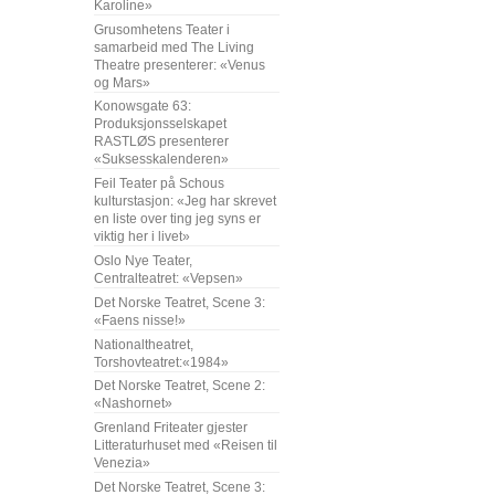
Karoline»
Grusomhetens Teater i
samarbeid med The Living
Theatre presenterer: «Venus
og Mars»
Konowsgate 63:
Produksjonsselskapet
RASTLØS presenterer
«Suksesskalenderen»
Feil Teater på Schous
kulturstasjon: «Jeg har skrevet
en liste over ting jeg syns er
viktig her i livet»
Oslo Nye Teater,
Centralteatret: «Vepsen»
Det Norske Teatret, Scene 3:
«Faens nisse!»
Nationaltheatret,
Torshovteatret:«1984»
Det Norske Teatret, Scene 2:
«Nashornet»
Grenland Friteater gjester
Litteraturhuset med «Reisen til
Venezia»
Det Norske Teatret, Scene 3: