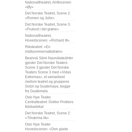
Nationaltheatret, Amfiscenen:
«Øy»
Det Norske Teatret, Scene 2:
«Romeo og Julie»
Det Norske Teatret, Scene 3:
«Frukost i det grøne»
Nationaltheatret,
Hovedscenen: «Richard III»
Riksteatret: «En
midtsommernattsdrøm»
Beaivvá Sámi Naunálateáhter
gjester Det Norske Teaters
Scene 3 gjester Det Norske
Teaters Scene 3 med «Vidas
Extremas», et samarbeid
mellom teatret og gruppene
Sotzil og Guatemaya, begge
fra Guatemala
Oslo Nye Teater,
Centralteatret: Doktor Proktors
tidsbadekar
Det Norske Teatret, Scene 2:
«Tilnærma lik»
Oslo Nye Teater
Hovedscenen: «Den glade