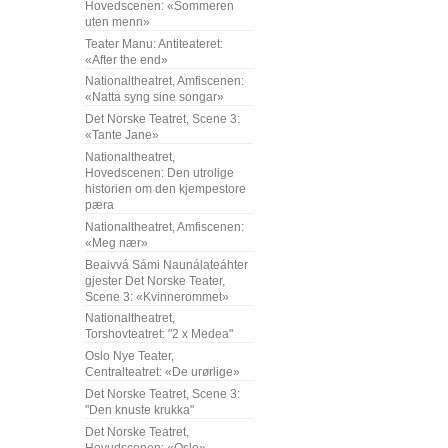
Hovedscenen: «Sommeren
uten menn»
Teater Manu: Antiteateret:
«After the end»
Nationaltheatret, Amfiscenen:
«Natta syng sine songar»
Det Norske Teatret, Scene 3:
«Tante Jane»
Nationaltheatret,
Hovedscenen: Den utrolige
historien om den kjempestore
pæra
Nationaltheatret, Amfiscenen:
«Meg nær»
Beaivvá Sámi Naunálateáhter
gjester Det Norske Teater,
Scene 3: «Kvinnerommet»
Nationaltheatret,
Torshovteatret: "2 x Medea"
Oslo Nye Teater,
Centralteatret: «De urørlige»
Det Norske Teatret, Scene 3:
"Den knuste krukka"
Det Norske Teatret,
Hovudscenen: «Oslo»