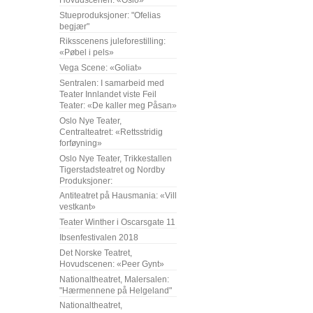
Stueproduksjoner: "Ofelias
begjær"
Riksscenens juleforestilling:
«Pøbel i pels»
Vega Scene: «Goliat»
Sentralen: I samarbeid med
Teater Innlandet viste Feil
Teater: «De kaller meg Påsan»
Oslo Nye Teater,
Centralteatret: «Rettsstridig
forføyning»
Oslo Nye Teater, Trikkestallen
Tigerstadsteatret og Nordby
Produksjoner:
Antiteatret på Hausmania: «Vill
vestkant»
Teater Winther i Oscarsgate 11
Ibsenfestivalen 2018
Det Norske Teatret,
Hovudscenen: «Peer Gynt»
Nationaltheatret, Malersalen:
"Hærmennene på Helgeland"
Nationaltheatret,