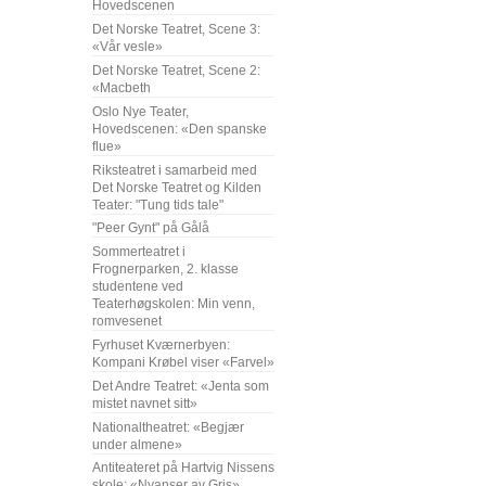
Hovedscenen
Det Norske Teatret, Scene 3:
«Vår vesle»
Det Norske Teatret, Scene 2:
«Macbeth
Oslo Nye Teater,
Hovedscenen: «Den spanske
flue»
Riksteatret i samarbeid med
Det Norske Teatret og Kilden
Teater: "Tung tids tale"
"Peer Gynt" på Gålå
Sommerteatret i
Frognerparken, 2. klasse
studentene ved
Teaterhøgskolen: Min venn,
romvesenet
Fyrhuset Kværnerbyen:
Kompani Krøbel viser «Farvel»
Det Andre Teatret: «Jenta som
mistet navnet sitt»
Nationaltheatret: «Begjær
under almene»
Antiteateret på Hartvig Nissens
skole: «Nyanser av Gris»