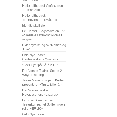
Vidunderland»
Nationaltheatret, Amfiscenen:
"Human Zoo"
Nationaltheatret,
Torshovteatret: «Måken»
Identitetskollisjon
Feil Teater i Bogstadveien 9A:
«Særdeles attraktiv 3-roms til
salgs»
Uklar nytolkning av "Romeo og
Julie"
Oslo Nye Teater,
Centralteatret: «Quartett»
"Peer Gynt på Gålå 2019"
Det Norske Teatret, Scene 2:
Ways of seeing
Teater Manu: Kompani Krøbel
presenterer «Trulte fyller år»
Det Norske Teatret,
Hovudscenen: «Lazarus»
Fyrhuset Kværnerbyen:
Teaterkompaniet Spiller ingen
rolle: «ERLIK»
Oslo Nye Teater,