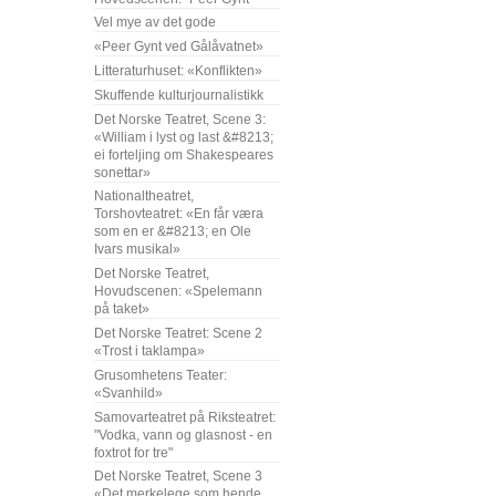
Vel mye av det gode
«Peer Gynt ved Gålåvatnet»
Litteraturhuset: «Konflikten»
Skuffende kulturjournalistikk
Det Norske Teatret, Scene 3:
«William i lyst og last &#8213;
ei forteljing om Shakespeares
sonettar»
Nationaltheatret,
Torshovteatret: «En får væra
som en er &#8213; en Ole
Ivars musikal»
Det Norske Teatret,
Hovudscenen: «Spelemann
på taket»
Det Norske Teatret: Scene 2
«Trost i taklampa»
Grusomhetens Teater:
«Svanhild»
Samovarteatret på Riksteatret:
"Vodka, vann og glasnost - en
foxtrot for tre"
Det Norske Teatret, Scene 3
«Det merkelege som hende