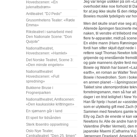
Jeg var lenge usikker på om «L
Hovedscenen: «En
overhodet ikke noe forhold til D
julenattsdrøm»
for at jeg ikke skulle få den rik
Antiteatret: "DJ Pedo"
Bowies musikk tydeligvis var h
Grusomhetens Teater: «Røde
Men det skulle snart vise seg at
Emma»
Allerede åpningen fascinerte m
Riksteatret i samarbeid med
naken, til venstre et trillebord m
Den Nationale Scene: "Don
flere tv-apparater, midt på scene
Quijote"
En eldre mann (Hans Rønningen) s
fordi han sitter skjult dypt nede 
Nationaltheatret,
rettere sagt Thomas Newton tolk
Hovedscenen: «Hamlet»
gripende og enestående fremsti
Det Norske Teatret, Scene 3:
og gale mannens dystre ferd mo
«Den minste engelen»
Bowie og Walsh har basert «Laz
Nationaltheatret
earth», en roman av Walter Tevi
Hovedscenen: «Full
Bowie i hovedrollen. Som i bok
spredning»
en annen planet – i åpningsscen
Takket sine utenomjordiske tekn
Bukkene Bruse i
forretningsmann, men så har alt g
Frognerparken
dager i en trist leilighet i New 
Nationaltheatret, Amfiscenen:
Han får hjelp i huset av «assis
«Den kaukasiske krittringen»
som er ulykkelig gift med Zach
En sjømann går i land
Sammen med Newtons gamle kol
Elly og Zach de eneste vi kan være
Et speil for tidsånden
Newtons liv. Alle de andre han 
Sterk Ibsentro oppsetning
Valentine (Petter Vermeli), den
Oslo Nye Teater,
japanske Maemi (Catharina Vu) o
Centralteatret: "Den 25. timen"
Jørgensen Dragland, Amanda Ka