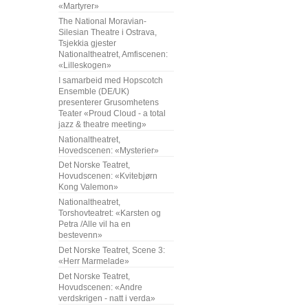
«Martyrer»
The National Moravian-
Silesian Theatre i Ostrava,
Tsjekkia gjester
Nationaltheatret, Amfiscenen:
«Lilleskogen»
I samarbeid med Hopscotch
Ensemble (DE/UK)
presenterer Grusomhetens
Teater «Proud Cloud - a total
jazz & theatre meeting»
Nationaltheatret,
Hovedscenen: «Mysterier»
Det Norske Teatret,
Hovudscenen: «Kvitebjørn
Kong Valemon»
Nationaltheatret,
Torshovteatret: «Karsten og
Petra /Alle vil ha en
bestevenn»
Det Norske Teatret, Scene 3:
«Herr Marmelade»
Det Norske Teatret,
Hovudscenen: «Andre
verdskrigen - natt i verda»