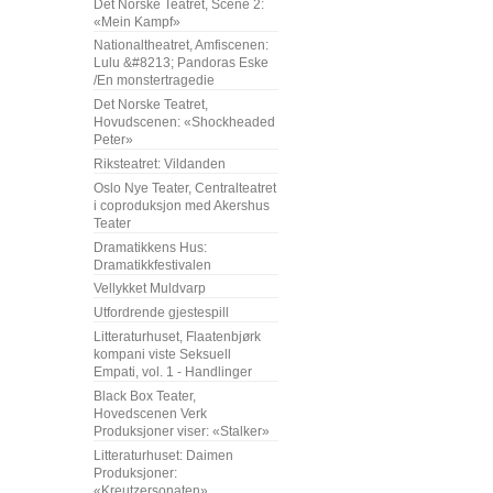
Det Norske Teatret, Scene 2:
«Mein Kampf»
Nationaltheatret, Amfiscenen:
Lulu &#8213; Pandoras Eske
/En monstertragedie
Det Norske Teatret,
Hovudscenen: «Shockheaded
Peter»
Riksteatret: Vildanden
Oslo Nye Teater, Centralteatret
i coproduksjon med Akershus
Teater
Dramatikkens Hus:
Dramatikkfestivalen
Vellykket Muldvarp
Utfordrende gjestespill
Litteraturhuset, Flaatenbjørk
kompani viste Seksuell
Empati, vol. 1 - Handlinger
Black Box Teater,
Hovedscenen Verk
Produksjoner viser: «Stalker»
Litteraturhuset: Daimen
Produksjoner:
«Kreutzersonaten»