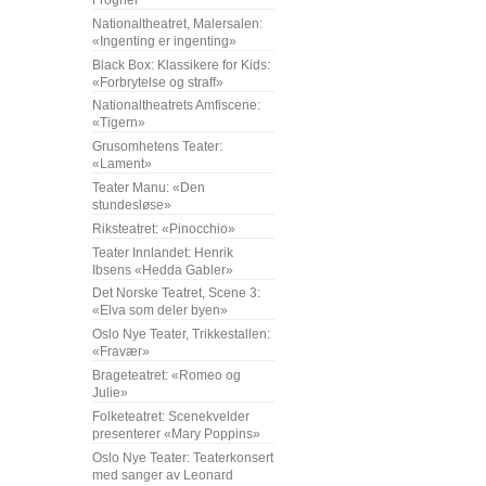
Frogner
Nationaltheatret, Malersalen:
«Ingenting er ingenting»
Black Box: Klassikere for Kids:
«Forbrytelse og straff»
Nationaltheatrets Amfiscene:
«Tigern»
Grusomhetens Teater:
«Lament»
Teater Manu: «Den
stundesløse»
Riksteatret: «Pinocchio»
Teater Innlandet: Henrik
Ibsens «Hedda Gabler»
Det Norske Teatret, Scene 3:
«Elva som deler byen»
Oslo Nye Teater, Trikkestallen:
«Fravær»
Brageteatret: «Romeo og
Julie»
Folketeatret: Scenekvelder
presenterer «Mary Poppins»
Oslo Nye Teater: Teaterkonsert
med sanger av Leonard