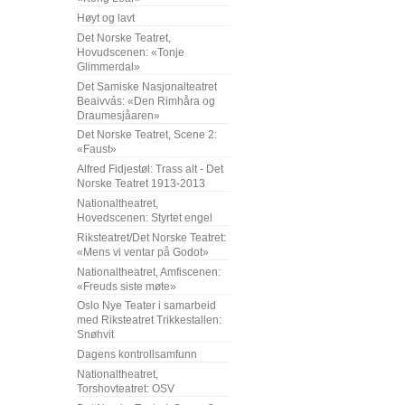
Høyt og lavt
Det Norske Teatret,
Hovudscenen: «Tonje
Glimmerdal»
Det Samiske Nasjonalteatret
Beaivvás: «Den Rimhåra og
Draumesjåaren»
Det Norske Teatret, Scene 2:
«Faust»
Alfred Fidjestøl: Trass alt - Det
Norske Teatret 1913-2013
Nationaltheatret,
Hovedscenen: Styrtet engel
Riksteatret/Det Norske Teatret:
«Mens vi ventar på Godot»
Nationaltheatret, Amfiscenen:
«Freuds siste møte»
Oslo Nye Teater i samarbeid
med Riksteatret Trikkestallen:
Snøhvit
Dagens kontrollsamfunn
Nationaltheatret,
Torshovteatret: OSV