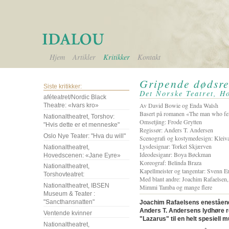
Hjem
Artikler
Kritikker
Kontakt
Gripende dødsre
Siste kritikker:
Det Norske Teatret, H
aféteatret/Nordic Black
Av David Bowie og Enda Walsh
Theatre: «Ivars kro»
Basert på romanen «The man who fell
Nationaltheatret, Torshov:
Omsetjing: Frode Grytten
"Hvis dette er et menneske"
Regissør: Anders T. Andersen
Oslo Nye Teater: "Hva du will"
Scenografi og kostymedesign: Kleiv
Lysdesignar: Torkel Skjærven
Nationaltheatret,
Ideodesiganr: Boya Bøckman
Hovedscenen: «Jane Eyre»
Koreograf: Belinda Braza
Nationaltheatret,
Kapellmeister og tangentar: Svenn Er
Torshovteatret:
Med blant andre: Joachim Rafaelsen,
Nationaltheatret, IBSEN
Mimmi Tamba og mange flere
Museum & Teater :
"Sancthansnatten"
Joachim Rafaelsens eneståend
Anders T. Andersens lydhøre re
Ventende kvinner
"Lazarus" til en helt spesiell 
Nationaltheatret,