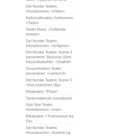
Det Norske Teatret,
Hovudscenen: «Utafor»
Nationaltheatret, Amfiscenen:
«Tarjei»
Teater Manu: «Gråtende
hender»
Det Norske Teatret,
Hovudscenen: «Antigone»
Det Norske Teatret, Scene 3
presenterer: Beaivvás Sámi
Nasunálateáhter: «Snøfrid»
Grusomhetens Teater
presenterer: «Lament II»
Det Norske Teatret, Scene 3:
«Kva nashornet såg»
Riksteatret: "Prisen"
Tankevekkende scenekunst
Oslo Nye Teater,
Hovedscenen: «Hair»
Riksteatret: «Trollmannen fra
Oz»
Det Norske Teatret,
Hovudscenen: «Kasimir og