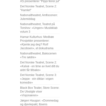
AS presenterer "Pippi feirer jul"
Det Norske Teatret, Scene 2:
"Hamlet"
Nationaltheatret, Amfiscenen:
Julemiddag
Nationaltheatret, Teatret på
Torshov: «Ungen» Musikklab
volum 3
Hamar Kulturhus: Medbøe
Prosjekter presenterer:
«Kjente jeg deg? Rolf
Jacobsen», et dokudrama
Nationaltheatret, Bakscenen
«Tre søstre»
Det Norske Teatret, Scene 2:
«Kalvø - en time av livet ditt du
aldri får tilbake»
Det Norske Teatret, Scene 3:
«Jeppe - ein diktar i eigen
komedie»
Black Box Teater, Store Scene:
De Utvalgte viser
«Visjonæren»
Jørgen Haugan: «Dommedag
og djevlepakt, Ibsens