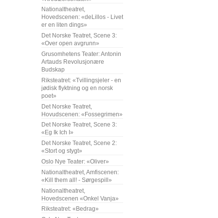
Nationaltheatret,
Hovedscenen: «deLillos - Livet
er en liten dings»
Det Norske Teatret, Scene 3:
«Over open avgrunn»
Grusomhetens Teater: Antonin
Artauds Revolusjonære
Budskap
Riksteatret: «Tvillingsjeler - en
jødisk flyktning og en norsk
poet»
Det Norske Teatret,
Hovudscenen: «Fossegrimen»
Det Norske Teatret, Scene 3:
«Eg Ik Ich I»
Det Norske Teatret, Scene 2:
«Stort og stygt»
Oslo Nye Teater: «Oliver»
Nationaltheatret, Amfiscenen:
«Kill them all! - Sørgespill»
Nationaltheatret,
Hovedscenen «Onkel Vanja»
Riksteatret: «Bedrag»