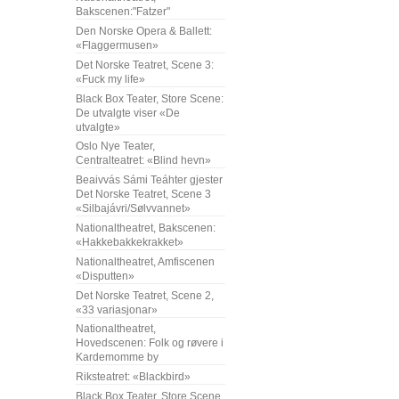
Bakscenen:"Fatzer"
Den Norske Opera & Ballett:
«Flaggermusen»
Det Norske Teatret, Scene 3:
«Fuck my life»
Black Box Teater, Store Scene:
De utvalgte viser «De
utvalgte»
Oslo Nye Teater,
Centralteatret: «Blind hevn»
Beaivvás Sámi Teáhter gjester
Det Norske Teatret, Scene 3
«Silbajávri/Sølvvannet»
Nationaltheatret, Bakscenen:
«Hakkebakkekrakket»
Nationaltheatret, Amfiscenen
«Disputten»
Det Norske Teatret, Scene 2,
«33 variasjonar»
Nationaltheatret,
Hovedscenen: Folk og røvere i
Kardemomme by
Riksteatret: «Blackbird»
Black Box Teater, Store Scene