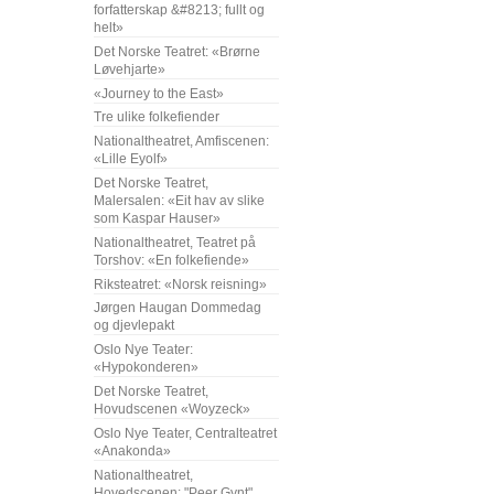
forfatterskap &#8213; fullt og
helt»
Det Norske Teatret: «Brørne
Løvehjarte»
«Journey to the East»
Tre ulike folkefiender
Nationaltheatret, Amfiscenen:
«Lille Eyolf»
Det Norske Teatret,
Malersalen: «Eit hav av slike
som Kaspar Hauser»
Nationaltheatret, Teatret på
Torshov: «En folkefiende»
Riksteatret: «Norsk reisning»
Jørgen Haugan Dommedag
og djevlepakt
Oslo Nye Teater:
«Hypokonderen»
Det Norske Teatret,
Hovudscenen «Woyzeck»
Oslo Nye Teater, Centralteatret
«Anakonda»
Nationaltheatret,
Hovedscenen: "Peer Gynt"