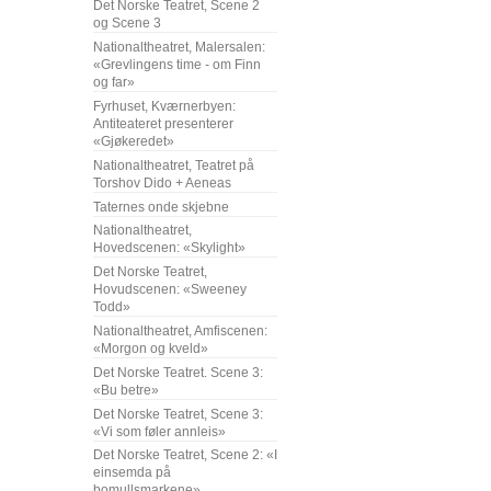
Det Norske Teatret, Scene 2
og Scene 3
Nationaltheatret, Malersalen:
«Grevlingens time - om Finn
og far»
Fyrhuset, Kværnerbyen:
Antiteateret presenterer
«Gjøkeredet»
Nationaltheatret, Teatret på
Torshov Dido + Aeneas
Taternes onde skjebne
Nationaltheatret,
Hovedscenen: «Skylight»
Det Norske Teatret,
Hovudscenen: «Sweeney
Todd»
Nationaltheatret, Amfiscenen:
«Morgon og kveld»
Det Norske Teatret. Scene 3:
«Bu betre»
Det Norske Teatret, Scene 3:
«Vi som føler annleis»
Det Norske Teatret, Scene 2: «I
einsemda på
bomullsmarkene»