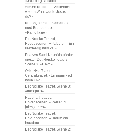
«Jakob og Neikob»
Sinsen Kulturhus, Antiteatret
viser: «What would Jesus
do?»
Krutt og Kamfer i samarbeid
med Brageteatret:
«Kamuflasje»
Det Norske Teatret,
Hovudscenen: «Påfuglen - Ein
urettferdig musikal»
Beaivvá Sámi Naunálateáhter
gjester Det Norske Teaters
Scene 3: «Hevn»
Oslo Nye Teater,
Centralteatret: «En mann ved
navn Ove»
Det Norske Teatret, Scene 3:
«Inkognito»
Nationaltheatret,
Hovedscenen: «Reisen til
julestjernen»
Det Norske Teatret,
Hovudscenen: «Draum om
hausten»
Det Norske Teatret, Scene 2: