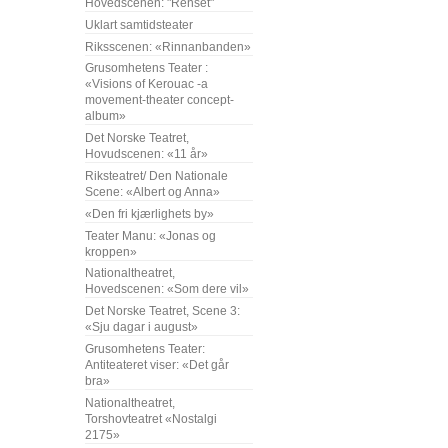
Hovedscenen: "Renset"
Uklart samtidsteater
Riksscenen: «Rinnanbanden»
Grusomhetens Teater :
«Visions of Kerouac -a
movement-theater concept-
album»
Det Norske Teatret,
Hovudscenen: «11 år»
Riksteatret/ Den Nationale
Scene: «Albert og Anna»
«Den fri kjærlighets by»
Teater Manu: «Jonas og
kroppen»
Nationaltheatret,
Hovedscenen: «Som dere vil»
Det Norske Teatret, Scene 3:
«Sju dagar i august»
Grusomhetens Teater:
Antiteateret viser: «Det går
bra»
Nationaltheatret,
Torshovteatret «Nostalgi
2175»