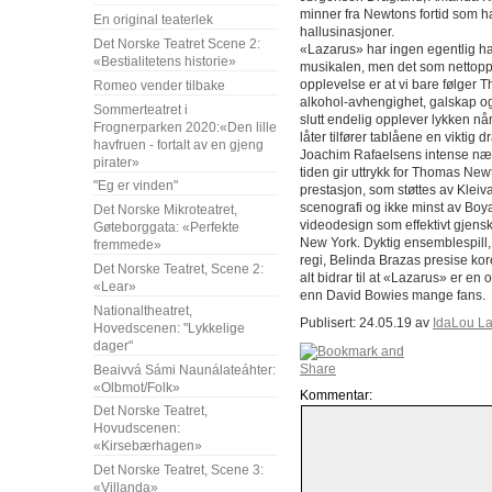
minner fra Newtons fortid som ha
En original teaterlek
hallusinasjoner.
Det Norske Teatret Scene 2:
«Lazarus» har ingen egentlig ha
«Bestialitetens historie»
musikalen, men det som nettopp g
opplevelse er at vi bare følge
Romeo vender tilbake
alkohol-avhengighet, galskap og 
Sommerteatret i
slutt endelig opplever lykken når
Frognerparken 2020:«Den lille
låter tilfører tablåene en viktig
havfruen - fortalt av en gjeng
Joachim Rafaelsens intense næ
pirater»
tiden gir uttrykk for Thomas Newt
"Eg er vinden"
prestasjon, som støttes av Kleiv
scenografi og ikke minst av B
Det Norske Mikroteatret,
videodesign som effektivt gjens
Gøteborggata: «Perfekte
New York. Dyktig ensemblespill
fremmede»
regi, Belinda Brazas presise k
Det Norske Teatret, Scene 2:
alt bidrar til at «Lazarus» er en 
«Lear»
enn David Bowies mange fans.
Nationaltheatret,
Publisert: 24.05.19 av
IdaLou L
Hovedscenen: "Lykkelige
dager"
Beaivvá Sámi Naunálateáhter:
«Olbmot/Folk»
Kommentar:
Det Norske Teatret,
Hovudscenen:
«Kirsebærhagen»
Det Norske Teatret, Scene 3:
«Villanda»