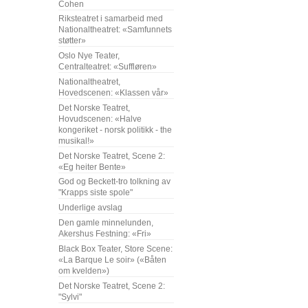
Cohen
Riksteatret i samarbeid med
Nationaltheatret: «Samfunnets
støtter»
Oslo Nye Teater,
Centralteatret: «Suffløren»
Nationaltheatret,
Hovedscenen: «Klassen vår»
Det Norske Teatret,
Hovudscenen: «Halve
kongeriket - norsk politikk - the
musikal!»
Det Norske Teatret, Scene 2:
«Eg heiter Bente»
God og Beckett-tro tolkning av
"Krapps siste spole"
Underlige avslag
Den gamle minnelunden,
Akershus Festning: «Fri»
Black Box Teater, Store Scene:
«La Barque Le soir» («Båten
om kvelden»)
Det Norske Teatret, Scene 2:
"Sylvi"