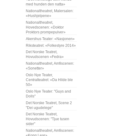
med hunden den natta»
Nationaltheatret, Malersalen:
«Hushjelpene»
Nationaltheatret,
Hovedscenen: «Doktor
Proktors prompepulver»
Akershus Teater: «Nasjonen»
Riksteatret: «Folkestyre 2014»
Det Norske Teatret,
Hovudscenen «Fedra»
Nationaltheatret, Amfiscenen:
«Sonetter»
Oslo Nye Teater,
Centralteatret: «Da Hilde ble
50»
Oslo Nye Teater: "Guys and
Dolls"
Det Norske Teatret, Scene 2
"Dei ugudelege"
Det Norske Teatret,
Hovudscenen: "Tjue tusen
sider"
Nationaltheatret, Amfiscenen:
«Kong Lear»