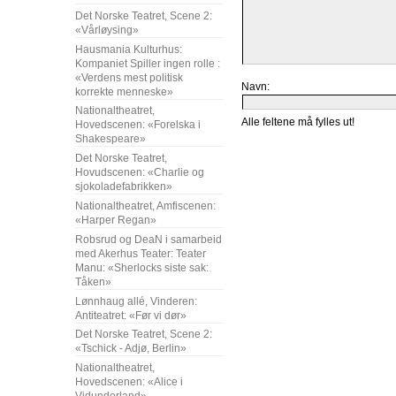
Det Norske Teatret, Scene 2:
«Vårløysing»
Hausmania Kulturhus:
Kompaniet Spiller ingen rolle :
«Verdens mest politisk
Navn:
korrekte menneske»
Nationaltheatret,
Alle feltene må fylles ut!
Hovedscenen: «Forelska i
Shakespeare»
Det Norske Teatret,
Hovudscenen: «Charlie og
sjokoladefabrikken»
Nationaltheatret, Amfiscenen:
«Harper Regan»
Robsrud og DeaN i samarbeid
med Akerhus Teater: Teater
Manu: «Sherlocks siste sak:
Tåken»
Lønnhaug allé, Vinderen:
Antiteatret: «Før vi dør»
Det Norske Teatret, Scene 2:
«Tschick - Adjø, Berlin»
Nationaltheatret,
Hovedscenen: «Alice i