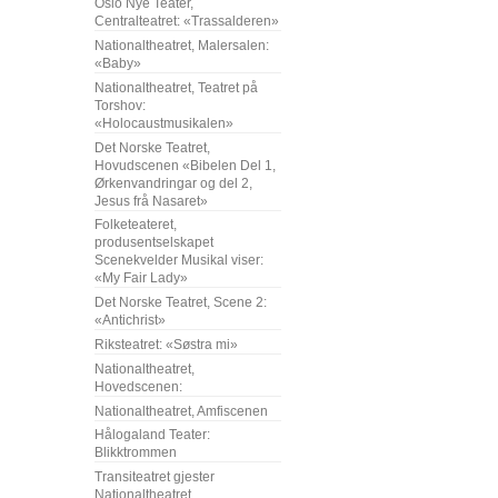
Oslo Nye Teater,
Centralteatret: «Trassalderen»
Nationaltheatret, Malersalen:
«Baby»
Nationaltheatret, Teatret på
Torshov:
«Holocaustmusikalen»
Det Norske Teatret,
Hovudscenen «Bibelen Del 1,
Ørkenvandringar og del 2,
Jesus frå Nasaret»
Folketeateret,
produsentselskapet
Scenekvelder Musikal viser:
«My Fair Lady»
Det Norske Teatret, Scene 2:
«Antichrist»
Riksteatret: «Søstra mi»
Nationaltheatret,
Hovedscenen:
Nationaltheatret, Amfiscenen
Hålogaland Teater:
Blikktrommen
Transiteatret gjester
Nationaltheatret,