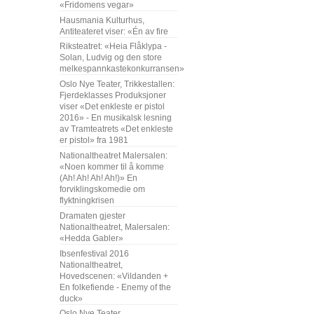
«Fridomens vegar»
Hausmania Kulturhus,
Antiteateret viser: «Én av fire
Riksteatret: «Heia Flåklypa -
Solan, Ludvig og den store
melkespannkastekonkurransen»
Oslo Nye Teater, Trikkestallen:
Fjerdeklasses Produksjoner
viser «Det enkleste er pistol
2016» - En musikalsk lesning
av Tramteatrets «Det enkleste
er pistol» fra 1981
Nationaltheatret Malersalen:
«Noen kommer til å komme
(Ah! Ah! Ah! Ah!)» En
forviklingskomedie om
flyktningkrisen
Dramaten gjester
Nationaltheatret, Malersalen:
«Hedda Gabler»
Ibsenfestival 2016
Nationaltheatret,
Hovedscenen: «Vildanden +
En folkefiende - Enemy of the
duck»
Oslo Nye Teater,