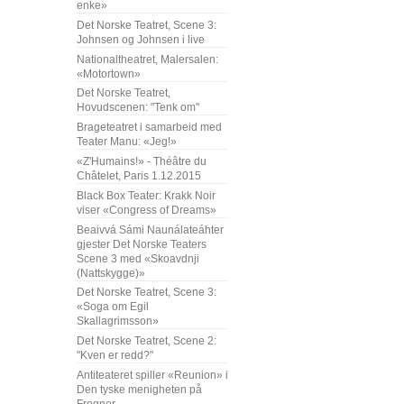
enke»
Det Norske Teatret, Scene 3:
Johnsen og Johnsen i live
Nationaltheatret, Malersalen:
«Motortown»
Det Norske Teatret,
Hovudscenen: "Tenk om"
Brageteatret i samarbeid med
Teater Manu: «Jeg!»
«Z'Humains!» - Théâtre du
Châtelet, Paris 1.12.2015
Black Box Teater: Krakk Noir
viser «Congress of Dreams»
Beaivvá Sámi Naunálateáhter
gjester Det Norske Teaters
Scene 3 med «Skoavdnji
(Nattskygge)»
Det Norske Teatret, Scene 3:
«Soga om Egil
Skallagrimsson»
Det Norske Teatret, Scene 2:
"Kven er redd?"
Antiteateret spiller «Reunion» i
Den tyske menigheten på