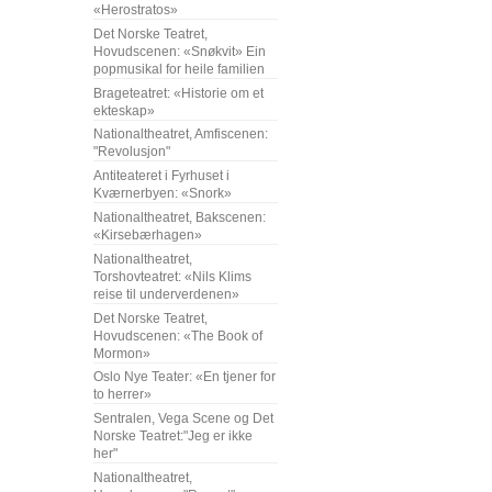
«Herostratos»
Det Norske Teatret,
Hovudscenen: «Snøkvit» Ein
popmusikal for heile familien
Brageteatret: «Historie om et
ekteskap»
Nationaltheatret, Amfiscenen:
"Revolusjon"
Antiteateret i Fyrhuset i
Kværnerbyen: «Snork»
Nationaltheatret, Bakscenen:
«Kirsebærhagen»
Nationaltheatret,
Torshovteatret: «Nils Klims
reise til underverdenen»
Det Norske Teatret,
Hovudscenen: «The Book of
Mormon»
Oslo Nye Teater: «En tjener for
to herrer»
Sentralen, Vega Scene og Det
Norske Teatret:"Jeg er ikke
her"
Nationaltheatret,