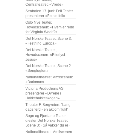
Centralteatret: «Vrede»
Sentralen 17. juni: Feil Teater
presenterer «Første feil»
Oslo Nye Teater,
Hovedscenen: «Hvem er redd
for Virginia Woolf?»
Det Norske Teatret. Scene 3:
«Festning Europa»
Det Norske Teatret,
Hovudscenen: «Etterlyst:
Jesus»
Det Norske Teatret, Scene 2:
«Songfuglen»
Nationaltheatret, Amfiscenen:
«Borkman»
Victoria Productions AS
presenterer «Dyrene i
Hakkebakkeskogen»
Theater F, Borgveien: "Lang
dags ferd - en akt om flukt"
Sogn og Fjordane Teater
gjester Det Norske Teatret
Scene 3: «Så vakker du er»
Nationaltheatret, Amfiscenen: