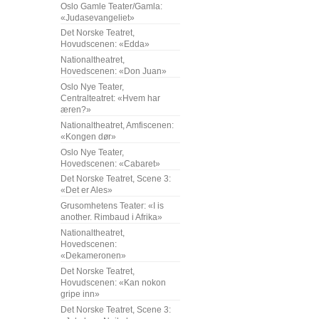
Oslo Gamle Teater/Gamla:
«Judasevangeliet»
Det Norske Teatret,
Hovudscenen: «Edda»
Nationaltheatret,
Hovedscenen: «Don Juan»
Oslo Nye Teater,
Centralteatret: «Hvem har
æren?»
Nationaltheatret, Amfiscenen:
«Kongen dør»
Oslo Nye Teater,
Hovedscenen: «Cabaret»
Det Norske Teatret, Scene 3:
«Det er Ales»
Grusomhetens Teater: «I is
another. Rimbaud i Afrika»
Nationaltheatret,
Hovedscenen:
«Dekameronen»
Det Norske Teatret,
Hovudscenen: «Kan nokon
gripe inn»
Det Norske Teatret, Scene 3: