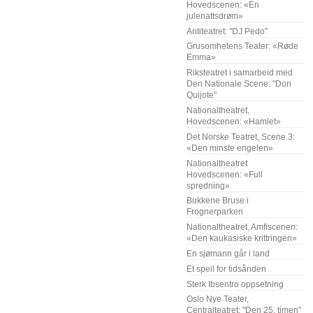
Hovedscenen: «En
julenattsdrøm»
Antiteatret: "DJ Pedo"
Grusomhetens Teater: «Røde
Emma»
Riksteatret i samarbeid med
Den Nationale Scene: "Don
Quijote"
Nationaltheatret,
Hovedscenen: «Hamlet»
Det Norske Teatret, Scene 3:
«Den minste engelen»
Nationaltheatret
Hovedscenen: «Full
spredning»
Bukkene Bruse i
Frognerparken
Nationaltheatret, Amfiscenen:
«Den kaukasiske krittringen»
En sjømann går i land
Et speil for tidsånden
Sterk Ibsentro oppsetning
Oslo Nye Teater,
Centralteatret: "Den 25. timen"