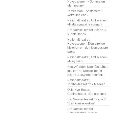
Hovedscenen: «Sommeren
uten menn»
Teater Manu: Antiteateret:
«After the end»
Nationaltheatret, Amfiscenen:
«Natta syng sine songar»
Det Norske Teatret, Scene 3:
«Tante Jane»
Nationaltheatret,
Hovedscenen: Den utrolige
historien om den kjempestore
pæra
Nationaltheatret, Amfiscenen:
«Meg nær»
Beaivvá Sámi Naunálateáhter
gjester Det Norske Teater,
Scene 3: «Kvinnerommet»
Nationaltheatret,
Torshovteatret: "2 x Medea"
Oslo Nye Teater,
Centralteatret: «De urørlige»
Det Norske Teatret, Scene 3:
"Den knuste krukka"
Det Norske Teatret,
Hovudscenen: «Oslo»