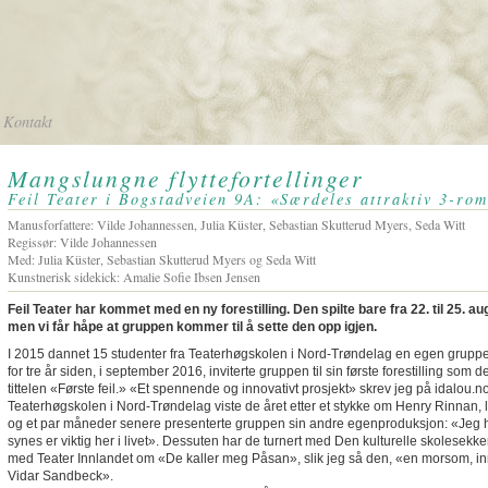
Kontakt
Mangslungne flyttefortellinger
Feil Teater i Bogstadveien 9A: «Særdeles attraktiv 3-rom
Manusforfattere: Vilde Johannessen, Julia Küster, Sebastian Skutterud Myers, Seda Witt
Regissør: Vilde Johannessen
Med: Julia Küster, Sebastian Skutterud Myers og Seda Witt
Kunstnerisk sidekick: Amalie Sofie Ibsen Jensen
Feil Teater har kommet med en ny forestilling. Den spilte bare fra 22. til 25. augu
men vi får håpe at gruppen kommer til å sette den opp igjen.
I 2015 dannet 15 studenter fra Teaterhøgskolen i Nord-Trøndelag en egen gruppe
for tre år siden, i september 2016, inviterte gruppen til sin første forestilling so
tittelen «Første feil.» «Et spennende og innovativt prosjekt» skrev jeg på idalou.
Teaterhøgskolen i Nord-Trøndelag viste de året etter et stykke om Henry Rinnan, l
og et par måneder senere presenterte gruppen sin andre egenproduksjon: «Jeg har
synes er viktig her i livet». Dessuten har de turnert med Den kulturelle skolesekken
med Teater Innlandet om «De kaller meg Påsan», slik jeg så den, «en morsom, innhol
Vidar Sandbeck».