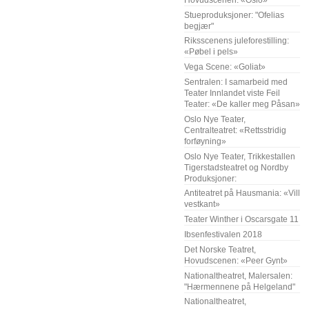
Stueproduksjoner: "Ofelias
begjær"
Riksscenens juleforestilling:
«Pøbel i pels»
Vega Scene: «Goliat»
Sentralen: I samarbeid med
Teater Innlandet viste Feil
Teater: «De kaller meg Påsan»
Oslo Nye Teater,
Centralteatret: «Rettsstridig
forføyning»
Oslo Nye Teater, Trikkestallen
Tigerstadsteatret og Nordby
Produksjoner:
Antiteatret på Hausmania: «Vill
vestkant»
Teater Winther i Oscarsgate 11
Ibsenfestivalen 2018
Det Norske Teatret,
Hovudscenen: «Peer Gynt»
Nationaltheatret, Malersalen:
"Hærmennene på Helgeland"
Nationaltheatret,