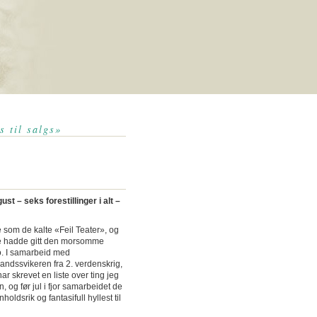
s til salgs»
st – seks forestillinger i alt –
 som de kalte «Feil Teater», og
m de hadde gitt den morsomme
no. I samarbeid med
andssvikeren fra 2. verdenskrig,
 skrevet en liste over ting jeg
, og før jul i fjor samarbeidet de
dsrik og fantasifull hyllest til