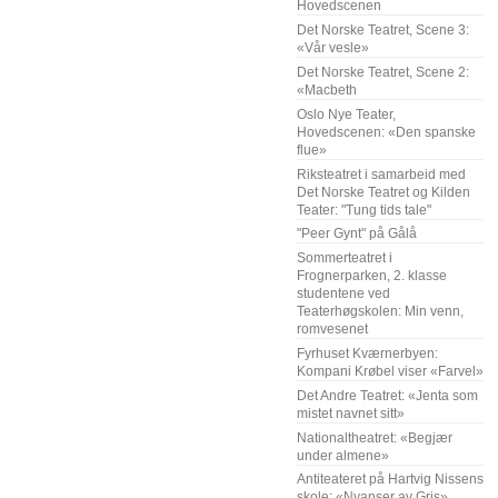
Hovedscenen
Det Norske Teatret, Scene 3:
«Vår vesle»
Det Norske Teatret, Scene 2:
«Macbeth
Oslo Nye Teater,
Hovedscenen: «Den spanske
flue»
Riksteatret i samarbeid med
Det Norske Teatret og Kilden
Teater: "Tung tids tale"
"Peer Gynt" på Gålå
Sommerteatret i
Frognerparken, 2. klasse
studentene ved
Teaterhøgskolen: Min venn,
romvesenet
Fyrhuset Kværnerbyen:
Kompani Krøbel viser «Farvel»
Det Andre Teatret: «Jenta som
mistet navnet sitt»
Nationaltheatret: «Begjær
under almene»
Antiteateret på Hartvig Nissens
skole: «Nyanser av Gris»