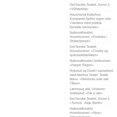
Det Norske Teatret, Scene 2:
«Vårløysing»
Hausmania Kulturhus:
Kompaniet Spiller ingen rolle :
«Verdens mest politisk
korrekte menneske»
Nationaltheatret,
Hovedscenen: «Forelska i
Shakespeare»
Det Norske Teatret,
Hovudscenen: «Charlie og
sjokoladefabrikken»
Nationaltheatret, Amfiscenen:
«Harper Regan»
Robsrud og DeaN i samarbeid
med Akerhus Teater: Teater
Manu: «Sherlocks siste sak:
Tåken»
Lønnhaug allé, Vinderen:
Antiteatret: «Før vi dør»
Det Norske Teatret, Scene 2:
«Tschick - Adjø, Berlin»
Nationaltheatret,
Hovedscenen: «Alice i