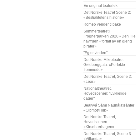
En original teaterlek
Det Norske Teatret Scene 2:
«Bestialitetens historie»
Romeo vender tilbake
Sommerteatret i
Frognerparken 2020:«Den lille
havfruen - fortalt av en gjeng
pirater»
"Eg er vinden"
Det Norske Mikroteatret,
Gøteborggata: «Perfekte
fremmede»
Det Norske Teatret, Scene 2:
«Lear»
Nationaltheatret,
Hovedscenen: "Lykkelige
dager"
Beaivvá Sámi Naunálateáhter:
«Olbmot/Folk»
Det Norske Teatret,
Hovudscenen:
«Kirsebærhagen»
Det Norske Teatret, Scene 3:
«Villanda»