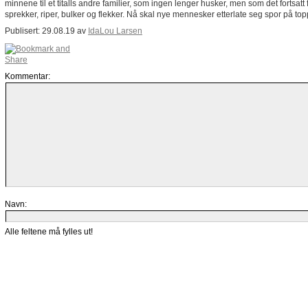
minnene til et titalls andre familier, som ingen lenger husker, men som det fortsatt f
sprekker, riper, bulker og flekker. Nå skal nye mennesker etterlate seg spor på topp
Publisert: 29.08.19 av
IdaLou Larsen
Kommentar:
Navn:
Alle feltene må fylles ut!