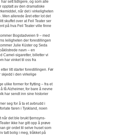
har sett tidligere, og som alle
or opptatt av den dramatiske
rkemiddel, når det i virkeligheten
 Men allerede året etter lot det
itt skuffet over at Feil Teater ser
nt på hva Feil Teater ville finne
e ankommer Bogstadveien 9 – med
ms leiligheten der forestillingen
:00 kommer Julie Küster og Seda
 påklistrede navn – en
 Camel-sigaretter, billetter vi
m har vinket til oss fra
tter litt starter forestillingen. Før
r skjedd i den virkelige
ulike former for flytting – fra et
il å få Alzheimer, for bare å nevne
lk har sendt inn sine historier
er seg for å ta et avbrudd i
orlate faren i Tyskland, noen
 når det ble brukt fjernsyns-
l Teater ikke har gitt opp å prøve
an gir ordet til selve huset som
iv tatt bolig i meg, tråkket på