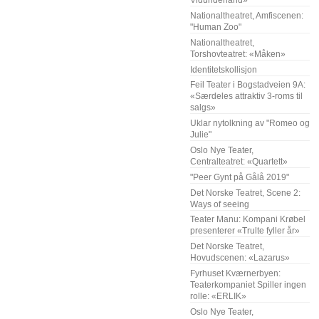
Vidunderland»
Nationaltheatret, Amfiscenen:
"Human Zoo"
Nationaltheatret,
Torshovteatret: «Måken»
Identitetskollisjon
Feil Teater i Bogstadveien 9A:
«Særdeles attraktiv 3-roms til
salgs»
Uklar nytolkning av "Romeo og
Julie"
Oslo Nye Teater,
Centralteatret: «Quartett»
"Peer Gynt på Gålå 2019"
Det Norske Teatret, Scene 2:
Ways of seeing
Teater Manu: Kompani Krøbel
presenterer «Trulte fyller år»
Det Norske Teatret,
Hovudscenen: «Lazarus»
Fyrhuset Kværnerbyen:
Teaterkompaniet Spiller ingen
rolle: «ERLIK»
Oslo Nye Teater,