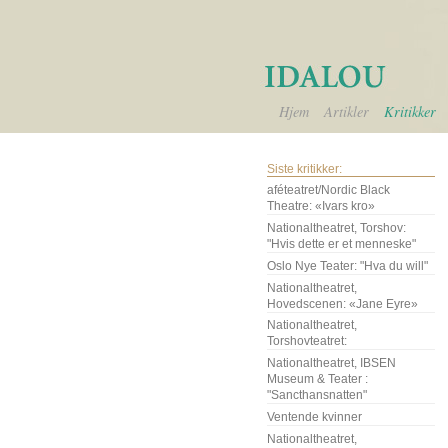
Hjem
Artikler
Kritikker
Siste kritikker:
aféteatret/Nordic Black
Theatre: «Ivars kro»
Nationaltheatret, Torshov:
"Hvis dette er et menneske"
Oslo Nye Teater: "Hva du will"
Nationaltheatret,
Hovedscenen: «Jane Eyre»
Nationaltheatret,
Torshovteatret:
Nationaltheatret, IBSEN
Museum & Teater :
"Sancthansnatten"
Ventende kvinner
Nationaltheatret,