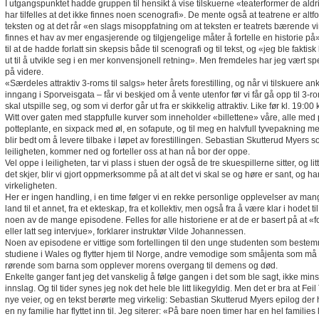
I utgangspunktet hadde gruppen til hensikt å vise tilskuerne «teaterformer de aldri 
har tilfelles at det ikke finnes noen scenografi». De mente også at teatrene er altf
teksten og at det rår «en slags misoppfatning om at teksten er teatrets bærende vi
finnes et hav av mer engasjerende og tilgjengelige måter å fortelle en historie på».
til at de hadde forlatt sin skepsis både til scenografi og til tekst, og «jeg ble faktisk l
ut til å utvikle seg i en mer konvensjonell retning». Men fremdeles har jeg vært spe
på videre.
«Særdeles attraktiv 3-roms til salgs» heter årets forestilling, og når vi tilskuer
inngang i Sporveisgata – får vi beskjed om å vente utenfor før vi får gå opp til 3-ro
skal utspille seg, og som vi derfor går ut fra er skikkelig attraktiv. Like før kl. 19
Witt over gaten med stappfulle kurver som inneholder «billettene» våre, alle med
potteplante, en sixpack med øl, en sofapute, og til meg en halvfull tyvepakning med
blir bedt om å levere tilbake i løpet av forestillingen. Sebastian Skutterud Myers so
leiligheten, kommer ned og forteller oss at han nå bor der oppe.
Vel oppe i leiligheten, tar vi plass i stuen der også de tre skuespillerne sitter, og litt e
det skjer, blir vi gjort oppmerksomme på at alt det vi skal se og høre er sant, og ha
virkeligheten.
Her er ingen handling, i en time følger vi en rekke personlige opplevelser av mange 
land til et annet, fra et ekteskap, fra et kollektiv, men også fra å være klar i hodet t
noen av de mange episodene. Felles for alle historiene er at de er basert på at «fo
eller latt seg intervjue», forklarer instruktør Vilde Johannessen.
Noen av episodene er vittige som fortellingen til den unge studenten som bestemm
studiene i Wales og flytter hjem til Norge, andre vemodige som småjenta som må f
rørende som barna som opplever morens overgang til demens og død.
Enkelte ganger fant jeg det vanskelig å følge gangen i det som ble sagt, ikke minst
innslag. Og til tider synes jeg nok det hele ble litt likegyldig. Men det er bra at Fei
nye veier, og en tekst berørte meg virkelig: Sebastian Skutterud Myers epilog der h
en ny familie har flyttet inn til. Jeg siterer: «På bare noen timer har en hel families l