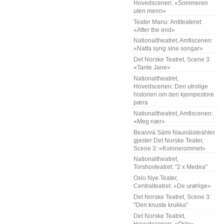
Hovedscenen: «Sommeren
uten menn»
Teater Manu: Antiteateret:
«After the end»
Nationaltheatret, Amfiscenen:
«Natta syng sine songar»
Det Norske Teatret, Scene 3:
«Tante Jane»
Nationaltheatret,
Hovedscenen: Den utrolige
historien om den kjempestore
pæra
Nationaltheatret, Amfiscenen:
«Meg nær»
Beaivvá Sámi Naunálateáhter
gjester Det Norske Teater,
Scene 3: «Kvinnerommet»
Nationaltheatret,
Torshovteatret: "2 x Medea"
Oslo Nye Teater,
Centralteatret: «De urørlige»
Det Norske Teatret, Scene 3:
"Den knuste krukka"
Det Norske Teatret,
Hovudscenen: «Oslo»