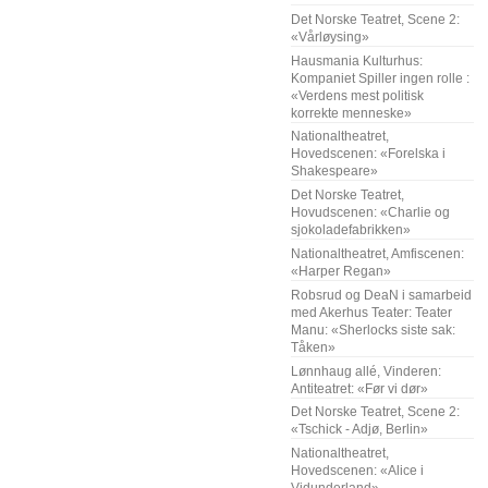
Det Norske Teatret, Scene 2:
«Vårløysing»
Hausmania Kulturhus:
Kompaniet Spiller ingen rolle :
«Verdens mest politisk
korrekte menneske»
Nationaltheatret,
Hovedscenen: «Forelska i
Shakespeare»
Det Norske Teatret,
Hovudscenen: «Charlie og
sjokoladefabrikken»
Nationaltheatret, Amfiscenen:
«Harper Regan»
Robsrud og DeaN i samarbeid
med Akerhus Teater: Teater
Manu: «Sherlocks siste sak:
Tåken»
Lønnhaug allé, Vinderen:
Antiteatret: «Før vi dør»
Det Norske Teatret, Scene 2:
«Tschick - Adjø, Berlin»
Nationaltheatret,
Hovedscenen: «Alice i