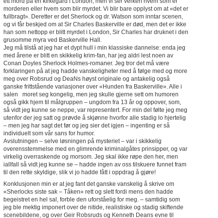
ett mord på en kirkegård i London, men vi ser verken hvem som er
morderen eller hvem som blir myrdet. Vi blir bare opplyst om at «det er
fullbragt». Deretter er det Sherlock og dr. Watson som inntar scenen,
og vi får beskjed om at Sir Charles Baskerville er død, men det er ikke
han som nettopp er blitt myrdet i London, Sir Charles har druknet i den
grusomme myra ved Baskerville Hall.
Jeg må tilstå at jeg har et dypt hull i min klassiske dannelse: enda jeg
med årene er blitt en skikkelig krim-fan, har jeg aldri lest noen av
Conan Doyles Sherlock Holmes-romaner. Jeg tror det må være
forklaringen på at jeg hadde vanskeligheter med å følge med og more
meg over Robsrud og DeaNs høyst originale og antakelig også
ganske frittstående variasjoner over «Hunden fra Baskerville». Alle i
salen moret seg kongelig, men jeg skulle gjerne sett om humoren
også gikk hjem til målgruppen – ungdom fra 13 år og oppover, som,
så vidt jeg kunne se neppe, var representert. For min del følte jeg meg
utenfor der jeg satt og prøvde å skjønne hvorfor alle stadig lo hjertelig
– men jeg har sagt det før og jeg sier det igjen – ingenting er så
individuelt som vår sans for humor.
Avslutningen – selve løsningen på mysteriet – var i skikkelig
overensstemmelse med en glimrende kriminalgåtes prinsipper, og var
virkelig overraskende og morsom. Jeg skal ikke røpe den her, men
iallfall så vidt jeg kunne se – hadde ingen av oss tilskuere funnet fram
til den rette skyldige, slik vi jo hadde fått i oppdrag å gjøre!
Konklusjonen min er at jeg fant det ganske vanskelig å skrive om
«Sherlocks siste sak – Tåken» rett og slett fordi mens den hadde
begeistret en hel sal, forble den uforståelig for meg. – samtidig som
jeg ble mektig imponert over de nitide, realistiske og stadig skiftende
scenebildene, og over Geir Robsruds og Kenneth Deans evne til