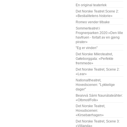
En original teaterlek
Det Norske Teatret Scene 2:
«Bestialitetens historie»
Romeo vender tilbake
Sommerteatret i
Frognerparken 2020:«Den lille
havfruen - fortalt av en gjeng
pirater»
"Eg er vinden"
Det Norske Mikroteatret,
Gøteborggata: «Perfekte
fremmede»
Det Norske Teatret, Scene 2:
«Lear»
Nationaltheatret,
Hovedscenen: "Lykkelige
dager"
Beaivvá Sámi Naunálateáhter:
«Olbmot/Folk»
Det Norske Teatret,
Hovudscenen:
«Kirsebærhagen»
Det Norske Teatret, Scene 3:
«Villanda»