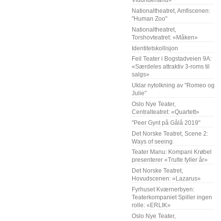
Vidunderland»
Nationaltheatret, Amfiscenen:
"Human Zoo"
Nationaltheatret,
Torshovteatret: «Måken»
Identitetskollisjon
Feil Teater i Bogstadveien 9A:
«Særdeles attraktiv 3-roms til
salgs»
Uklar nytolkning av "Romeo og
Julie"
Oslo Nye Teater,
Centralteatret: «Quartett»
"Peer Gynt på Gålå 2019"
Det Norske Teatret, Scene 2:
Ways of seeing
Teater Manu: Kompani Krøbel
presenterer «Trulte fyller år»
Det Norske Teatret,
Hovudscenen: «Lazarus»
Fyrhuset Kværnerbyen:
Teaterkompaniet Spiller ingen
rolle: «ERLIK»
Oslo Nye Teater,