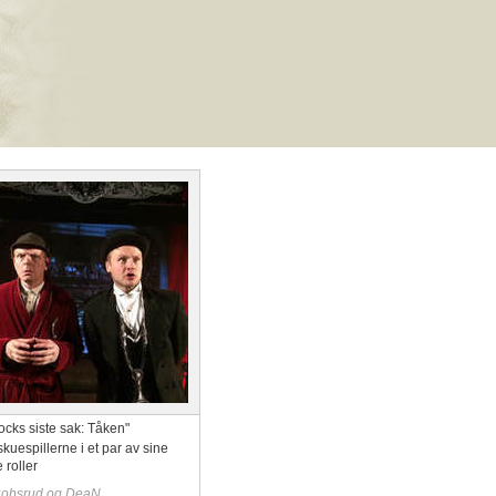
ocks siste sak: Tåken"
skuespillerne i et par av sine
roller
Robsrud og DeaN