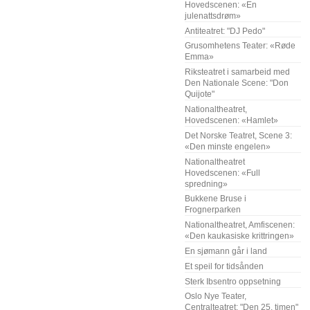
Hovedscenen: «En
julenattsdrøm»
Antiteatret: "DJ Pedo"
Grusomhetens Teater: «Røde
Emma»
Riksteatret i samarbeid med
Den Nationale Scene: "Don
Quijote"
Nationaltheatret,
Hovedscenen: «Hamlet»
Det Norske Teatret, Scene 3:
«Den minste engelen»
Nationaltheatret
Hovedscenen: «Full
spredning»
Bukkene Bruse i
Frognerparken
Nationaltheatret, Amfiscenen:
«Den kaukasiske krittringen»
En sjømann går i land
Et speil for tidsånden
Sterk Ibsentro oppsetning
Oslo Nye Teater,
Centralteatret: "Den 25. timen"