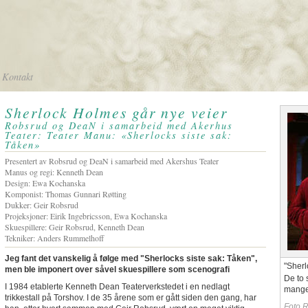
Kontakt
Sherlock Holmes går nye veier
Robsrud og DeaN i samarbeid med Akerhus
Teater: Teater Manu: «Sherlocks siste sak:
Tåken»
Presentert av Robsrud og DeaN i samarbeid med Akershus Teater
Manus og regi: Kenneth Dean
Design: Ewa Kochanska
Komponist: Thomas Gunnari Røtting
Dukker: Geir Robsrud
Projeksjoner: Eirik Ingebricsson, Ewa Kochanska
Skuespillere: Geir Robsrud, Kenneth Dean
Tekniker: Anders Rummelhoff
Jeg fant det vanskelig å følge med "Sherlocks siste sak: Tåken",
"Sherl
men ble imponert over såvel skuespillere som scenografi
De to 
I 1984 etablerte Kenneth Dean Teaterverkstedet i en nedlagt
mange 
trikkestall på Torshov. I de 35 årene som er gått siden den gang, har
Foto 