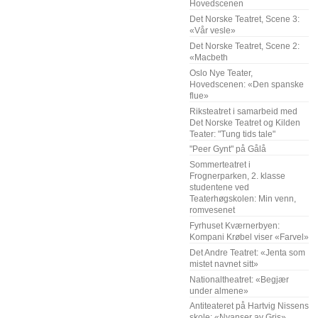
Hovedscenen
Det Norske Teatret, Scene 3:
«Vår vesle»
Det Norske Teatret, Scene 2:
«Macbeth
Oslo Nye Teater,
Hovedscenen: «Den spanske
flue»
Riksteatret i samarbeid med
Det Norske Teatret og Kilden
Teater: "Tung tids tale"
"Peer Gynt" på Gålå
Sommerteatret i
Frognerparken, 2. klasse
studentene ved
Teaterhøgskolen: Min venn,
romvesenet
Fyrhuset Kværnerbyen:
Kompani Krøbel viser «Farvel»
Det Andre Teatret: «Jenta som
mistet navnet sitt»
Nationaltheatret: «Begjær
under almene»
Antiteateret på Hartvig Nissens
skole: «Nyanser av Gris»