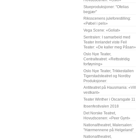
Stueproduksjoner: "Ofelias
begjær"
Riksscenens juleforestilling:
«Pøbel i pels»
Vega Scene: «Goliat»
Sentralen: I samarbeid med
Teater Innlandet viste Feil
Teater: «De kaller meg Påsan»
Oslo Nye Teater,
Centralteatret: «Rettsstridig
forføyning»
Oslo Nye Teater, Trikkestallen
Tigerstadsteatret og Nordby
Produksjoner:
Antiteatret på Hausmania: «Vill
vestkant»
Teater Winther i Oscarsgate 11
Ibsenfestivalen 2018
Det Norske Teatret,
Hovudscenen: «Peer Gynt»
Nationaltheatret, Malersalen:
"Hærmennene på Helgeland"
Nationaltheatret,