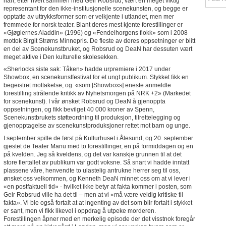
han, etter hvert sammen med Geir Robsrud, vært en meget viktig
representant for den ikke-institusjonelle scenekunsten, og begge er
opptatte av uttrykksformer som er velkjente i utlandet, men mer
fremmede for norsk teater. Blant deres mest kjente forestillinger er
«Gjøglernes Aladdin» (1996) og «Fendelhorgens flokk» som i 2008
mottok Birgit Strøms Minnepris. De fleste av deres oppsetninger er blitt
en del av Scenekunstbruket, og Robsrud og DeaN har dessuten vært
meget aktive i Den kulturelle skolesekken.
«Sherlocks siste sak: Tåken» hadde urpremiere i 2017 under
Showbox, en scenekunstfestival for et ungt publikum. Stykket fikk en
begeistret mottakelse, og «som [Showboxs] eneste anmeldte
forestilling strålende kritikk av Nyhetsmorgen på NRK +2» (Markedet
for scenekunst). I vår ønsket Robsrud og DeaN å gjenoppta
oppsetningen, og fikk bevilget 40 000 kroner av Spenn,
Scenekunstbrukets støtteordning til produksjon, tilrettelegging og
gjenopptagelse av scenekunstproduksjoner rettet mot barn og unge.
I september spilte de først på Kulturhuset i Ålesund, og 20. september
gjestet de Teater Manu med to forestillinger, en på formiddagen og en
på kvelden. Jeg så kveldens, og det var kanskje grunnen til at det
store flertallet av publikum var godt voksne. Så snart vi hadde inntatt
plassene våre, henvendte to ulastelig antrukne herrer seg til oss,
ønsket oss velkommen, og Kenneth DeaN minnet oss om at vi lever i
«en postfaktuell tid» - hvilket ikke betyr at fakta kommer i posten, som
Geir Robsrud ville ha det til – men at vi «må være veldig kritiske til
fakta». Vi ble også fortalt at at ingenting av det som blir fortalt i stykket
er sant, men vi fikk likevel i oppdrag å utpeke morderen.
Forestillingen åpner med en merkelig episode der det visstnok foregår