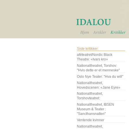
Hjem
Artikler
Kritikker
Siste kritikker:
aféteatret/Nordic Black
Theatre: «Ivars kro»
Nationaltheatret, Torshov:
"Hvis dette er et menneske"
Oslo Nye Teater: "Hva du will"
Nationaltheatret,
Hovedscenen: «Jane Eyre»
Nationaltheatret,
Torshovteatret:
Nationaltheatret, IBSEN
Museum & Teater :
"Sancthansnatten"
Ventende kvinner
Nationaltheatret,