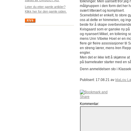
tolkninger. Men uansett tror jeg 
målgruppen i den form det her har
Leter du etter gamle artikler?
svært litterært og komplisert.
Klikk her for den gamle siden.
Scenebildet er enkelt, to store g
oss at dette er himmelen, og inge
beste for å skape overbevisende
Kvisgaard som er ganske ny på D
og nyansert Mikel, en tolkning s
mens Unn Vibeke Hoel er en mor
flere gir fleire assosiasjoner ti
en streng lærer, mens Iren Rep
engler.
Men det er ikke lett å skjønne a
på barneteater starter med en så 
Denn anmeldelsen sto i Klass
Publisert: 17.08.21 av
IdaLou L
Kommentar: