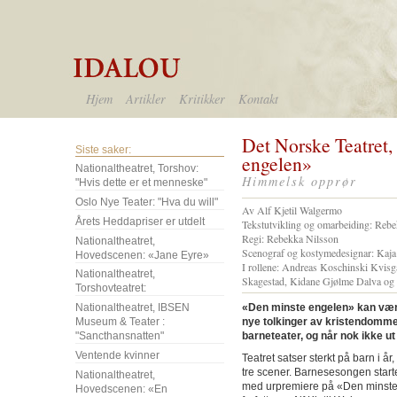
Hjem
Artikler
Kritikker
Kontakt
Det Norske Teatret,
Siste saker:
engelen»
Nationaltheatret, Torshov:
Himmelsk opprør
"Hvis dette er et menneske"
Oslo Nye Teater: "Hva du will"
Av Alf Kjetil Walgermo
Årets Heddapriser er utdelt
Tekstutvikling og omarbeiding: Re
Regi: Rebekka Nilsson
Nationaltheatret,
Scenograf og kostymedesignar: Kaja
Hovedscenen: «Jane Eyre»
I rollene: Andreas Koschinski Kvis
Nationaltheatret,
Skagestad, Kidane Gjølme Dalva og
Torshovteatret:
Nationaltheatret, IBSEN
«Den minste engelen» kan væ
Museum & Teater :
nye tolkinger av kristendommen
"Sancthansnatten"
barneteater, og når nok ikke ut
Ventende kvinner
Teatret satser sterkt på barn i år
tre scener. Barnesesongen starte
Nationaltheatret,
med urpremiere på «Den minste 
Hovedscenen: «En