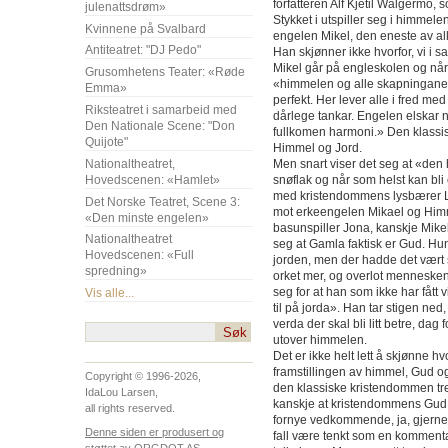
forfatteren Alf Kjetil Walgermo, 
julenattsdrøm»
Stykket i utspiller seg i himme
Kvinnene på Svalbard
engelen Mikel, den eneste av all
Antiteatret: "DJ Pedo"
Han skjønner ikke hvorfor, vi i sa
Mikel går på engleskolen og når
Grusomhetens Teater: «Røde
«himmelen og alle skapningane»
Emma»
perfekt. Her lever alle i fred med
Riksteatret i samarbeid med
dårlege tankar. Engelen elskar 
Den Nationale Scene: "Don
fullkomen harmoni.» Den klassis
Quijote"
Himmel og Jord.
Nationaltheatret,
Men snart viser det seg at «den
Hovedscenen: «Hamlet»
snøflak og når som helst kan bli 
med kristendommens lysbærer Lu
Det Norske Teatret, Scene 3:
mot erkeengelen Mikael og Him
«Den minste engelen»
basunspiller Jona, kanskje Mikels
Nationaltheatret
seg at Gamla faktisk er Gud. H
Hovedscenen: «Full
jorden, men der hadde det vært s
spredning»
orket mer, og overlot mennesken
seg for at han som ikke har fått 
Vis alle...
til på jorda». Han tar stigen ned,
verda der skal bli litt betre, dag
utover himmelen.
Det er ikke helt lett å skjønne
framstillingen av himmel, Gud 
Copyright © 1996-2026,
den klassiske kristendommen tr
IdaLou Larsen,
kanskje at kristendommens Gud ha
all rights reserved.
fornye vedkommende, ja, gjerne 
Denne siden er produsert og
fall være tenkt som en kommenta
støttet av ORGDOT AS.